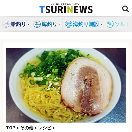
コ
ン
テ
船釣り
海釣り
海釣り施設
ソルト
ン
ツ
へ
ス
キ
ッ
プ
TOP
>
その他
>
レシピ
>