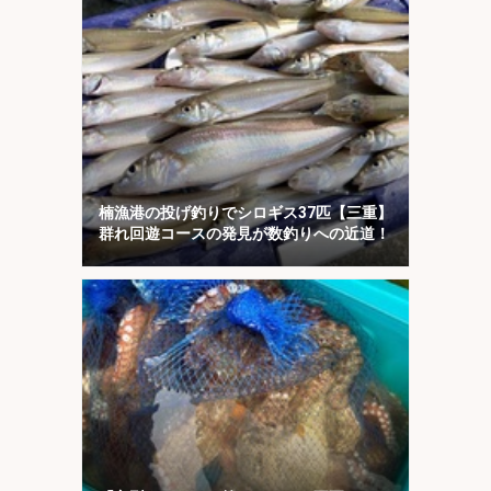
楠漁港の投げ釣りでシロギス37匹【三重】
群れ回遊コースの発見が数釣りへの近道！