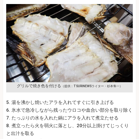
グリルで焼き色を付ける
（提供：TSURINEWSライター・杉本隼一）
5. 湯を沸かし焼いたアラを入れてすぐに引き上げる
6. 氷水で急冷しながら残ったウロコや血合い部分を取り除く
7. たっぷりの水を入れた鍋にアラを入れて煮立たせる
8. 煮立ったら火を弱火に落とし、20分以上掛けてじっくり
と出汁を取る