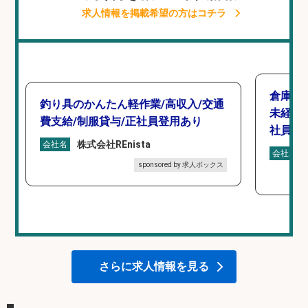
求人情報を掲載希望の方はコチラ
倉庫で
釣り具のかんたん軽作業/高収入/交通
未経験
費支給/制服貸与/正社員登用あり
社員登
株式会社REnista
会社名
会社名
sponsored by 求人ボックス
さらに求人情報を見る