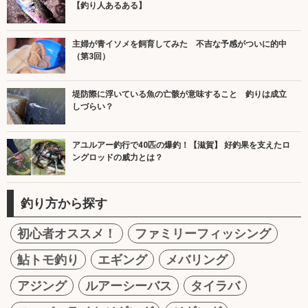
【釣り人あるある】
主婦が青イソメを飼育してみた 不吉な予感がついに的中
（第3回）
堤防際に浮いている魚の亡骸が意味すること 釣りは成立
しづらい？
アユルアー釣行で40匹の爆釣！【滋賀】 好釣果を支えたロ
ングロッドの威力とは？
釣り方から探す
初心者オススメ！
ファミリーフィッシング
鮎トモ釣り
エギング
メバリング
アジング
ルアーシーバス
タイラバ