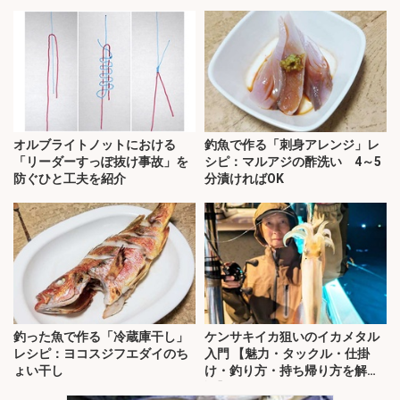
オルブライトノットにおける
釣魚で作る「刺身アレンジ」レ
「リーダーすっぽ抜け事故」を
シピ：マルアジの酢洗い 4～5
防ぐひと工夫を紹介
分漬ければOK
釣った魚で作る「冷蔵庫干し」
ケンサキイカ狙いのイカメタル
レシピ：ヨコスジフエダイのち
入門 【魅力・タックル・仕掛
ょい干し
け・釣り方・持ち帰り方を解
説】