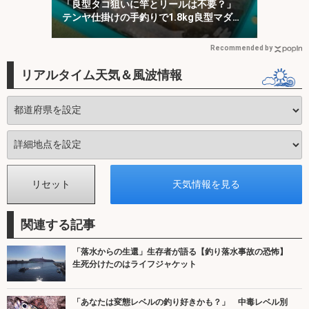
「良型タコ狙いに竿とリールは不要？」
テンヤ仕掛けの手釣りで1.8kg良型マダ
コ！【川崎丸・東京湾】
Recommended by
リアルタイム天気＆風波情報
関連する記事
「落水からの生還」生存者が語る【釣り落水事故の恐怖】
生死分けたのはライフジャケット
「あなたは変態レベルの釣り好きかも？」 中毒レベル別