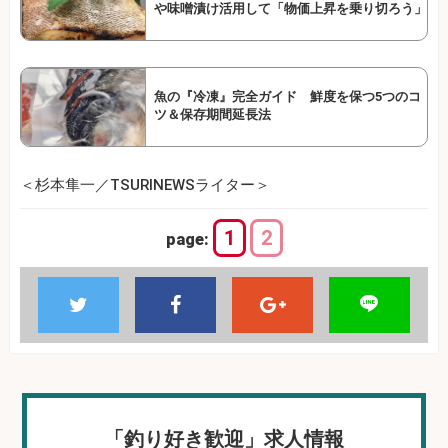
や味噌漬け活用して「物価上昇を乗り切ろう」
魚の『冷凍』完全ガイド 鮮度を保つ5つのコ
ツ＆保存期間延長法
＜杉本隼一／TSURINEWSライター＞
1
2
page:
「釣り好き歓迎」求人情報