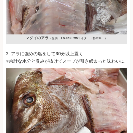
マダイのアラ
（提供：TSURINEWSライター・杉本隼一）
2. アラに強めの塩をして30分以上置く
※余計な水分と臭みが抜けてスープが引き締まった味わいに