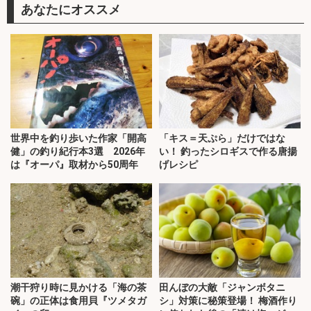
あなたにオススメ
世界中を釣り歩いた作家「開高
「キス＝天ぷら」だけではな
健」の釣り紀行本3選 2026年
い！ 釣ったシロギスで作る唐揚
は『オーパ』取材から50周年
げレシピ
潮干狩り時に見かける「海の茶
田んぼの大敵「ジャンボタニ
碗」の正体は食用貝『ツメタガ
シ」対策に秘策登場！ 梅酒作り