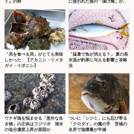
イ』の卵
に使われた後の「漬け梅」が効
く？
「貝を食べる貝」がとても美味
「猛暑で魚が消える？」 夏の高
しかった 【アカニシ・ツメタ
水温が釣果に与える影響と攻略
ガイ・イボニシ】
法
ウナギ漁を悩ませる「意外な生
ついに「シジミ」にも忍び寄る
き物」の正体はフジツボ 湖水
「クロダイ」の魔の手 茨城の
の塩分濃度上昇が原因か
名所で漁獲量が半減