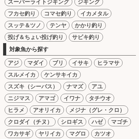
スーパーライトジギング
ジギング
フカセ釣り
コマセ釣り
イカメタル
スッテ＆ツノ
テンヤ
かかり釣り
投げ＆ちょい投げ釣り
サビキ釣り
対象魚から探す
アジ
マダイ
ブリ
イサキ
ヒラマサ
スルメイカ
ケンサキイカ
スズキ（シーバス）
ナマズ
アユ
ニジマス
アマゴ
イワナ
タチウオ
ヒラメ
アオリイカ
メジナ（グレ・クロ）
クロダイ（チヌ）
シロギス
ハゼ
マゴチ
ワカサギ
ヤリイカ
マグロ
カツオ