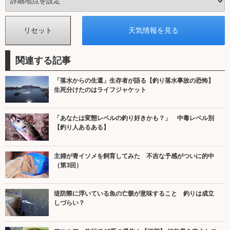
関連する記事
「落水からの生還」生存者が語る【釣り落水事故の恐怖】
生死分けたのはライフジャケット
「あなたは変態レベルの釣り好きかも？」 中毒レベル別
【釣り人あるある】
主婦が青イソメを飼育してみた 不吉な予感がついに的中
（第3回）
堤防際に浮いている魚の亡骸が意味すること 釣りは成立
しづらい？