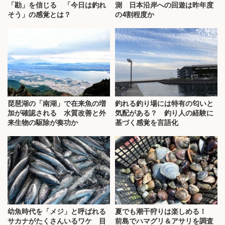
「勘」を信じる 「今日は釣れ
測 日本沿岸への回遊は昨年度
そう」の感覚とは？
の4割程度か
琵琶湖の「南湖」で在来魚の増
釣れる釣り場には特有の匂いと
加が確認される 水質改善と外
気配がある？ 釣り人の経験に
来生物の駆除が奏功か
基づく感覚を言語化
幼魚時代を「メジ」と呼ばれる
夏でも潮干狩りは楽しめる！
サカナがたくさんいるワケ 目
前島でハマグリ＆アサリを調査