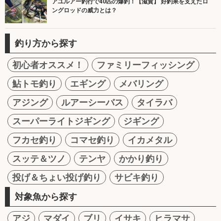
アユルアー釣行で40匹の爆釣！【滋賀】 好釣果を支えたロ
ングロッドの威力とは？
釣り方から探す
初心者オススメ！
ファミリーフィッシング
鮎トモ釣り
エギング
メバリング
アジング
ルアーシーバス
タイラバ
スーパーライトジギング
ジギング
フカセ釣り
コマセ釣り
イカメタル
スッテ＆ツノ
テンヤ
かかり釣り
投げ＆ちょい投げ釣り
サビキ釣り
対象魚から探す
アジ
マダイ
ブリ
イサキ
ヒラマサ