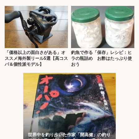
く？
説！
「価格以上の面白さがある」オ
釣魚で作る「保存」レシピ：ヒ
ススメ海外製リール5選【高コス
ラの瓶詰め お酢はたっぷり使
パ＆個性派モデル】
おう
世界中を釣り歩いた作家「開高健」の釣り