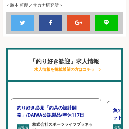
＜脇本 哲朗／サカナ研究所＞
「釣り好き歓迎」求人情報
求人情報を掲載希望の方はコチラ
釣り好き必見「釣具の設計開
魚の「
発」/DAIWA公認製品/年休117日
ットを
株式会社スポーツライフプラネッ
会社名
会社名