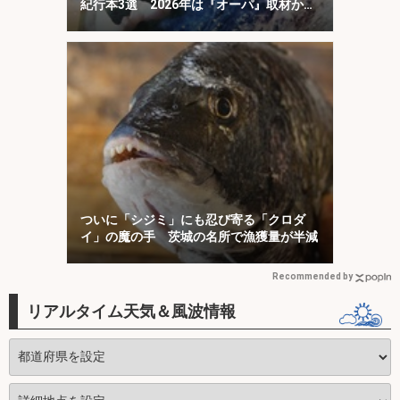
紀行本3選 2026年は『オーパ』取材から
50周年
ついに「シジミ」にも忍び寄る「クロダ
イ」の魔の手 茨城の名所で漁獲量が半減
Recommended by
リアルタイム天気＆風波情報