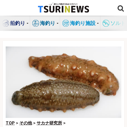
コ
ン
テ
船釣り
海釣り
海釣り施設
ソルト
ン
ツ
へ
ス
キ
ッ
プ
TOP
>
その他
>
サカナ研究所
>