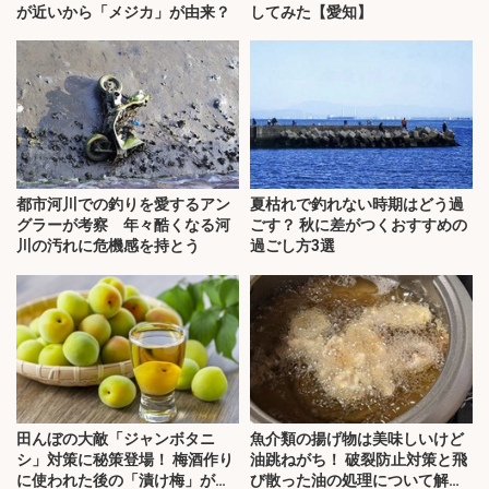
が近いから「メジカ」が由来？
してみた【愛知】
都市河川での釣りを愛するアン
夏枯れで釣れない時期はどう過
グラーが考察 年々酷くなる河
ごす？ 秋に差がつくおすすめの
川の汚れに危機感を持とう
過ごし方3選
田んぼの大敵「ジャンボタニ
魚介類の揚げ物は美味しいけど
シ」対策に秘策登場！ 梅酒作り
油跳ねがち！ 破裂防止対策と飛
に使われた後の「漬け梅」が効
び散った油の処理について解