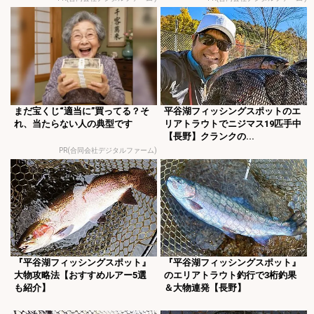
まだ宝くじ“適当に”買ってる？そ
平谷湖フィッシングスポットのエ
れ、当たらない人の典型です
リアトラウトでニジマス19匹手中
【長野】クランクの...
PR(合同会社デジタルファーム)
『平谷湖フィッシングスポット』
『平谷湖フィッシングスポット』
大物攻略法【おすすめルアー5選
のエリアトラウト釣行で3桁釣果
も紹介】
＆大物連発【長野】