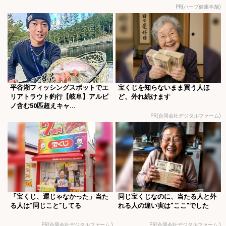
PR(ハーブ健康本舗)
平谷湖フィッシングスポットでエ
宝くじを知らないまま買う人ほ
リアトラウト釣行【岐阜】アルビ
ど、外れ続けます
ノ含む50匹超えキャ...
PR(合同会社デジタルファーム)
「宝くじ、運じゃなかった」当た
同じ宝くじなのに、当たる人と外
る人は“同じこと”してる
れる人の違い実は“ここ”でした
PR(合同会社デジタルファーム )
PR(合同会社デジタルファーム )