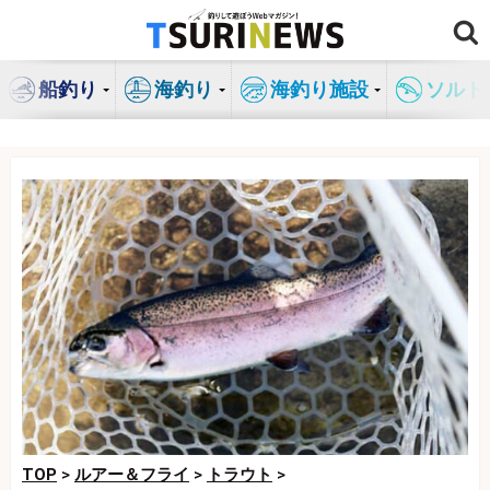
コ
ン
テ
船釣り
海釣り
海釣り施設
ソルト
ン
ツ
へ
ス
キ
ッ
プ
TOP
>
ルアー＆フライ
>
トラウト
>