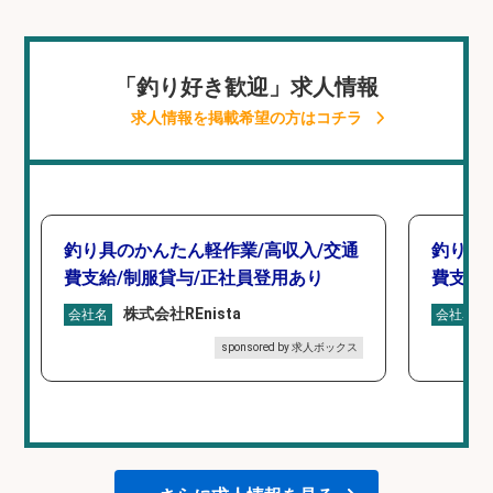
「釣り好き歓迎」求人情報
求人情報を掲載希望の方はコチラ
釣り具のかんたん軽作業/高収入/交通
釣り具
費支給/制服貸与/正社員登用あり
費支給
株式会社REnista
会社名
会社名
sponsored by 求人ボックス