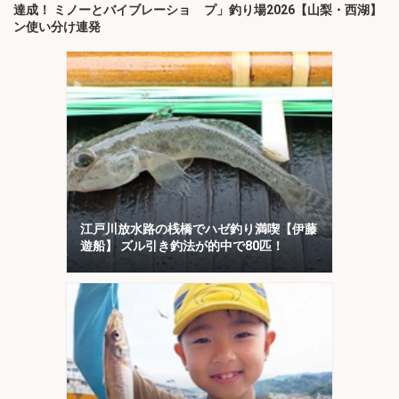
達成！ ミノーとバイブレーショ
プ」釣り場2026【山梨・西湖】
ン使い分け連発
江戸川放水路の桟橋でハゼ釣り満喫【伊藤
遊船】 ズル引き釣法が的中で80匹！