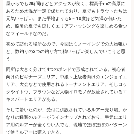
屋からでも2時間ほどとアクセスが良く、標高千mの高原に
あるため水温が一定で保たれており、夏でもトラウトたちは
元気いっぱい。また平地よりも5～10度ほど気温が低いた
め、酷暑の夏でも涼しくエリアフィッシングを楽しめる希少
なフィールドなのだ。
初めて訪れる場所なので、今回はミノーイングでの大物狙い
と、数釣りの2つの釣り方で精いっぱい楽しんでいこうと思
う。
同所は大きく分けて4つのポンドで形成されている。初心者
向けのビギナーズエリア、中級～上級者向けのエンジョイエ
リア、大会などで使用されるトーナメントエリア、そしロッ
クやイトウ、ブラウンなど大物イロモノが放流されているエ
キスパートエリアがある。
そして驚いたのが、受付に併設されているルアー売り場。か
なりの種類のルアーがラインナップされており、手元にエリ
ア用のルアーが全くない人でも、現地でほぼほぼのパターン
で使うルアーは購入できる。