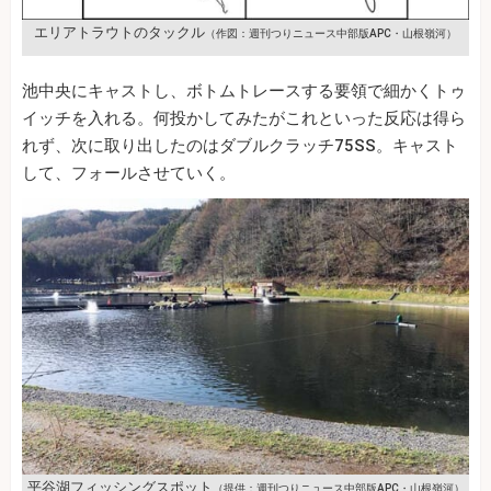
エリアトラウトのタックル
（作図：週刊つりニュース中部版APC・山根嶺河）
池中央にキャストし、ボトムトレースする要領で細かくトゥ
イッチを入れる。何投かしてみたがこれといった反応は得ら
れず、次に取り出したのはダブルクラッチ75SS。キャスト
して、フォールさせていく。
平谷湖フィッシングスポット
（提供：週刊つりニュース中部版APC・山根嶺河）