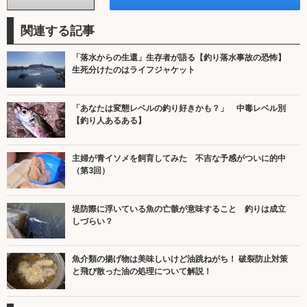
関連する記事
「落水からの生還」生存者が語る【釣り落水事故の恐怖】
生死分けたのはライフジャケット
「あなたは変態レベルの釣り好きかも？」 中毒レベル別
【釣り人あるある】
主婦が青イソメを飼育してみた 不吉な予感がついに的中
（第3回）
堤防際に浮いている魚の亡骸が意味すること 釣りは成立
しづらい？
魚介類の揚げ物は美味しいけど油跳ねがち！ 破裂防止対策
と飛び散った油の処理について解説！