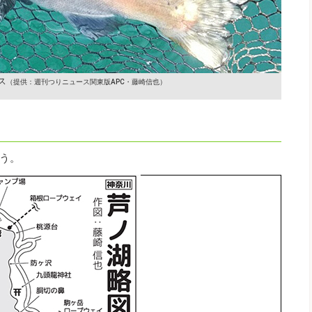
ス
（提供：週刊つりニュース関東版APC・藤崎信也）
う。