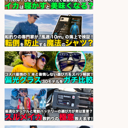
株式会社ホットスタッフ鹿児島
会社名
sponsored by 求人ボックス
日払いOKで即日収入/軽作業・物流
その他/「9月末までの短期」釣り具
のピッキング作業など/残業少なめ/
日勤&土日休み/未経験OK!
UTエージェント株式会社 関西第
会社名
二CU
sponsored by 求人ボックス
精肉・青果・鮮魚販売/「志布志
市」「時給1,150円〜」志布志市周
辺でお魚のカットや商品の陳列スタ
ッフ/未経験歓迎×残業少なめ×車通
勤OK/鹿児島県/志布志市
株式会社ホットスタッフ鹿児島