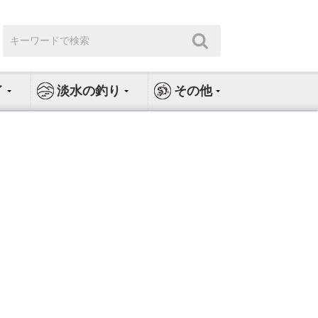
検
検
索:
索
イ
淡水の釣り
その他