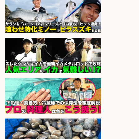
会社名
sponsored by 求人ボックス
営業事務/「大津市」「時給1,300
円」小野駅徒歩6分/釣り具メーカー
の物流事務・営業アシスタント/残
業なし×土日祝休み×大型連休あり/
滋賀県/大津市
株式会社ホットスタッフ滋賀
会社名
sponsored by 求人ボックス
日払いOKで即日収入/ライン作業員/
「堺市堺区」 未経験歓迎/入社祝金
10万円/堺市堺区の工場で自転車部
品や釣り具の組立/日払いOK&土日
祝休みで年間休日126日
パーソルファクトリーパートナ
会社名