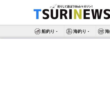
コ
ン
テ
ン
ツ
船釣り
海釣り
海
へ
ス
キ
ッ
プ