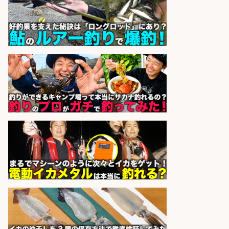
株式会社ホットスタッフ鹿児島
会社名
sponsored by 求人ボックス
日払いOKで即日収入/製造スタッフ/
「広島市佐伯区」「時給1,200円」
日払いOK!広島市佐伯区でお魚のパ
ック詰めや品出しスタッフ/未経験
歓迎×残業少なめ×週4日〜OK/広島
県/広島市西区
株式会社ホットスタッフ五日市
会社名
sponsored by 求人ボックス
精肉・青果・鮮魚販売/「志布志
市」「時給1,150円〜」志布志市内
でお魚のカットや商品の陳列スタッ
フ/車通勤OK×時間選べる×未経験歓
迎/鹿児島県/志布志市