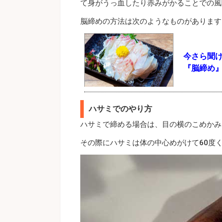
て身がうっ血したり赤みがかることでの風
脳締めの方法は次のようなものがあります
今さら聞
『脳締め
ハサミでのやり方
ハサミで締める場合は、目の横のこめかみ
その際にハサミは体の中心めがけて60度