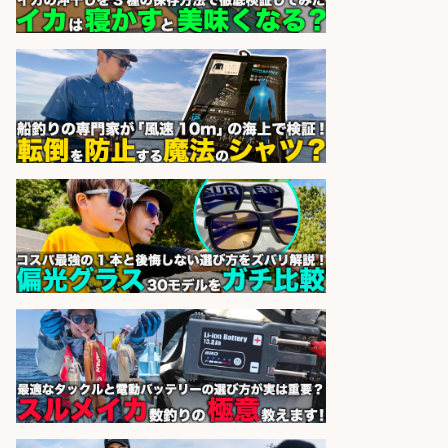
お魚のカットや商品の陳列業務/時
間選べる×未経験歓迎×残業少なめ/
鹿児島県/志布志市
株式会社ホットスタッフ鹿児島
会社名
sponsored by 求人ボックス
精肉・青果・鮮魚販売/お魚のカッ
トや商品の陳列スタッフ 志布志市/
未経験歓迎×残業少なめ×車通勤OK/
鹿児島県/志布志市
株式会社ホットスタッフ鹿児島
会社名
sponsored by 求人ボックス
日払いOKで即日収入/ライン作業員/
「堺市堺区」 未経験歓迎/入社祝金
10万円/堺市堺区の工場で自転車部
品や釣り具の組立/日払いOK&土日