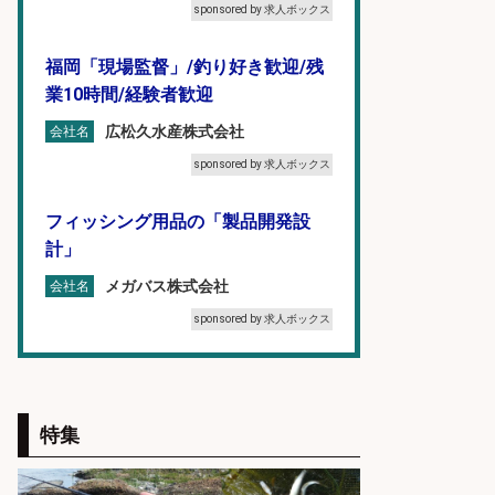
sponsored by 求人ボックス
福岡「現場監督」/釣り好き歓迎/残
業10時間/経験者歓迎
広松久水産株式会社
会社名
sponsored by 求人ボックス
フィッシング用品の「製品開発設
計」
メガバス株式会社
会社名
sponsored by 求人ボックス
和食, 日本料理・懐石料理/店長・店
長候補/本物を知る大人の隠れ家!魚
の価値を上げ、地域を元気に!店長候
特集
補募集