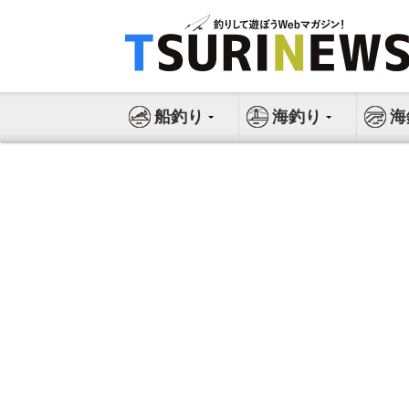
コ
ン
テ
ン
ツ
船釣り
海釣り
海
へ
ス
キ
ッ
プ