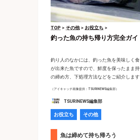
TOP
>
その他
>
お役立ち
>
釣った魚の持ち帰り方完全ガイ
釣り人のなかには、釣った魚を美味しく食
が出来た魚ですので、鮮度を保ったまま持
の締め方、下処理方法などをご紹介します
（アイキャッチ画像提供：TSURINEWS編集部）
TSURINEWS編集部
お役立ち
その他
魚は締めて持ち帰ろう