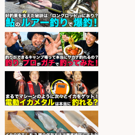
酒場あらかぶ 酒場あらかぶ
会社名
sponsored by 求人ボックス
日払いOKで即日収入/軽作業・物流
その他/「9月末までの短期」釣り具
のピッキング作業など/残業少なめ/
日勤&土日休み/未経験OK!
UTエージェント株式会社 関西第
会社名
二CU
sponsored by 求人ボックス
レジ打ち/日払いOK/おさかなの三枚
おろし/新潟県/小千谷市
株式会社G&G
会社名
sponsored by 求人ボックス
精肉・青果・鮮魚販売/志布志市で