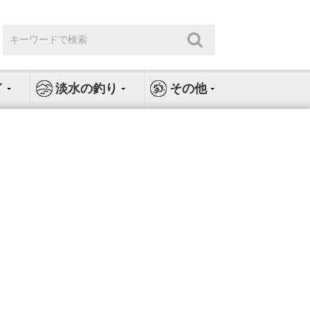
検
検
索:
索
イ
淡水の釣り
その他