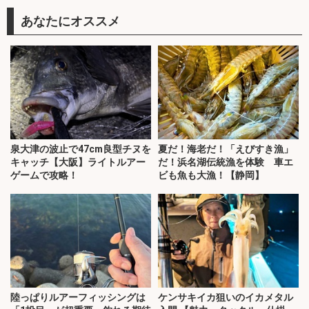
あなたにオススメ
泉大津の波止で47cm良型チヌを
夏だ！海老だ！「えびすき漁」
キャッチ【大阪】ライトルアー
だ！浜名湖伝統漁を体験 車エ
ゲームで攻略！
ビも魚も大漁！【静岡】
陸っぱりルアーフィッシングは
ケンサキイカ狙いのイカメタル