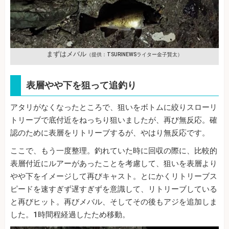
まずはメバル
（提供：TSURINEWSライター金子賢太）
表層やや下を狙って追釣り
アタリがなくなったところで、狙いをボトムに絞りスローリ
トリーブで底付近をねっちり狙いましたが、再び無反応。確
認のために表層をリトリーブするが、やはり無反応です。
ここで、もう一度整理。釣れていた時に回収の際に、比較的
表層付近にルアーがあったことを考慮して、狙いを表層より
やや下をイメージして再びキャスト。とにかくリトリーブス
ピードを速すぎず遅すぎずを意識して、リトリーブしている
と再びヒット。再びメバル、そしてその後もアジを追加しま
した。1時間程経過したため移動。