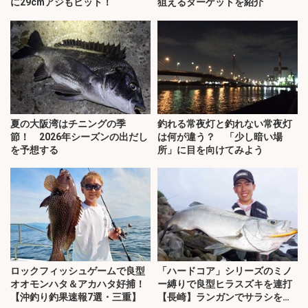
に29cmアジもヒット！
狙えるターゲットを紹介
夏の大阪湾はチニングの季
釣れる常夜灯と釣れない常夜灯
節！ 2026年シーズンの出だし
は何が違う？ 「少し暗い場
を予想する
所」に目を向けてみよう
ロックフィッシュゲームで良型
「ハードコア」シリーズのミノ
オオモンハタ＆アカハタ好捕！
ー縛りで良型ヒラスズキを連打
【沖釣り釣果速報7選・三重】
【長崎】ランガンでサラシを攻