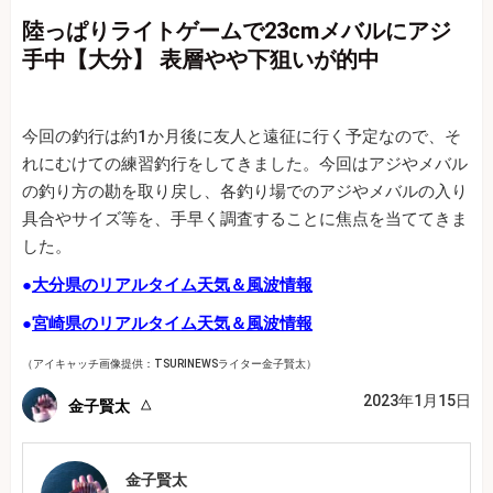
陸っぱりライトゲームで23cmメバルにアジ
手中【大分】 表層やや下狙いが的中
今回の釣行は約1か月後に友人と遠征に行く予定なので、そ
れにむけての練習釣行をしてきました。今回はアジやメバル
の釣り方の勘を取り戻し、各釣り場でのアジやメバルの入り
具合やサイズ等を、手早く調査することに焦点を当ててきま
した。
●
大分県のリアルタイム天気＆風波情報
●
宮崎県のリアルタイム天気＆風波情報
（アイキャッチ画像提供：TSURINEWSライター金子賢太）
2023年1月15日
金子賢太
金子賢太