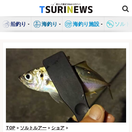
コ
ン
テ
船釣り
海釣り
海釣り施設
ソルト
ン
ツ
へ
ス
キ
ッ
プ
TOP
>
ソルトルアー
>
ショア
>