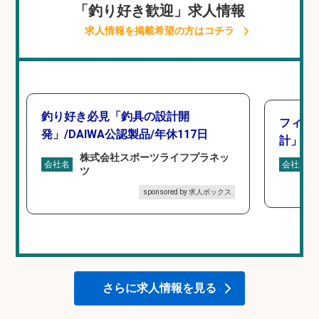
「釣り好き歓迎」求人情報
求人情報を掲載希望の方はコチラ
釣り好き必見「釣具の設計開
フィッ
発」/DAIWA公認製品/年休117日
計」
株式会社スポーツライフプラネッ
会社名
会社名
ツ
sponsored by 求人ボックス
さらに求人情報を見る