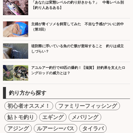
「あなたは変態レベルの釣り好きかも？」 中毒レベル別
【釣り人あるある】
主婦が青イソメを飼育してみた 不吉な予感がついに的中
（第3回）
堤防際に浮いている魚の亡骸が意味すること 釣りは成立
しづらい？
アユルアー釣行で40匹の爆釣！【滋賀】 好釣果を支えたロ
ングロッドの威力とは？
釣り方から探す
初心者オススメ！
ファミリーフィッシング
鮎トモ釣り
エギング
メバリング
アジング
ルアーシーバス
タイラバ