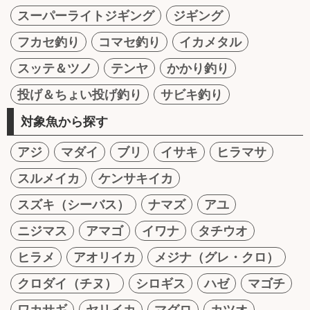
スーパーライトジギング
ジギング
フカセ釣り
コマセ釣り
イカメタル
スッテ＆ツノ
テンヤ
かかり釣り
投げ＆ちょい投げ釣り
サビキ釣り
対象魚から探す
アジ
マダイ
ブリ
イサキ
ヒラマサ
スルメイカ
ケンサキイカ
スズキ（シーバス）
ナマズ
アユ
ニジマス
アマゴ
イワナ
タチウオ
ヒラメ
アオリイカ
メジナ（グレ・クロ）
クロダイ（チヌ）
シロギス
ハゼ
マゴチ
ワカサギ
ヤリイカ
マグロ
カツオ