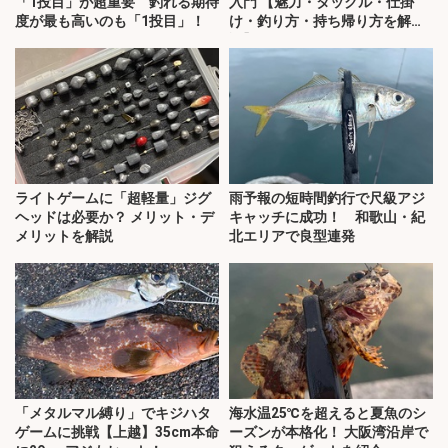
「1投目」が超重要 釣れる期待
入門 【魅力・タックル・仕掛
度が最も高いのも「1投目」！
け・釣り方・持ち帰り方を解
説】
ライトゲームに「超軽量」ジグ
雨予報の短時間釣行で尺級アジ
ヘッドは必要か？ メリット・デ
キャッチに成功！ 和歌山・紀
メリットを解説
北エリアで良型連発
「メタルマル縛り」でキジハタ
海水温25℃を超えると夏魚のシ
ゲームに挑戦【上越】35cm本命
ーズンが本格化！ 大阪湾沿岸で