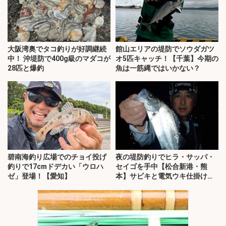
大阪湾奥でタコ釣りが好調継続
館山エリアの堤防でソウダガツ
中！ 沖堤防で400g級のマダコが
オ5匹キャッチ！【千葉】今期の
28匹と爆釣
魚は一筋縄ではいかない？
碧南海釣り広場でのチョイ投げ
夜の堤防釣りでヒラ・サッパ・
釣りで17cmドデカい「ウロハ
セイゴを手中【松合新港・熊
ゼ」登場！【愛知】
本】サビキと電気ウキ仕掛けで
攻略