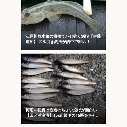
江戸川放水路の桟橋でハゼ釣り満喫【伊藤
遊船】 ズル引き釣法が的中で80匹！
梅雨～初夏は漁港のちょい投げが面白い
【田ノ浦漁港】15cm級キス16匹をキャッ
チ！