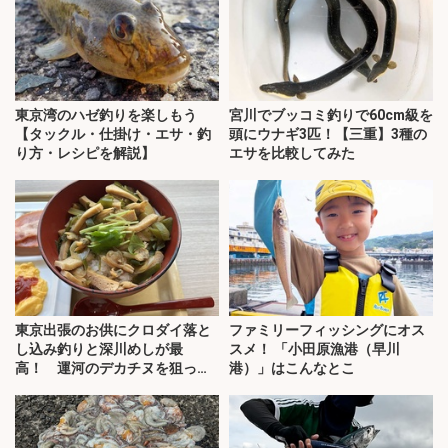
東京湾のハゼ釣りを楽しもう
宮川でブッコミ釣りで60cm級を
【タックル・仕掛け・エサ・釣
頭にウナギ3匹！【三重】3種の
り方・レシピを解説】
エサを比較してみた
東京出張のお供にクロダイ落と
ファミリーフィッシングにオス
し込み釣りと深川めしが最
スメ！ 「小田原漁港（早川
高！ 運河のデカチヌを狙って
港）」はこんなとこ
みた