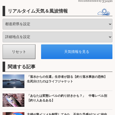
Recommended by
リアルタイム天気＆風波情報
関連する記事
「落水からの生還」生存者が語る【釣り落水事故の恐怖】
生死分けたのはライフジャケット
「あなたは変態レベルの釣り好きかも？」 中毒レベル別
【釣り人あるある】
主婦が青イソメを飼育してみた 不吉な予感がついに的中