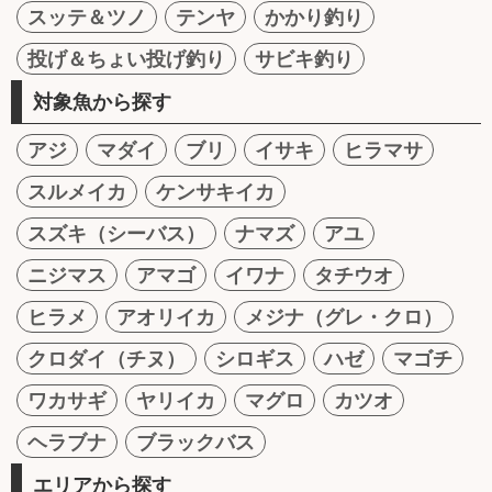
スッテ＆ツノ
テンヤ
かかり釣り
投げ＆ちょい投げ釣り
サビキ釣り
対象魚から探す
アジ
マダイ
ブリ
イサキ
ヒラマサ
スルメイカ
ケンサキイカ
スズキ（シーバス）
ナマズ
アユ
ニジマス
アマゴ
イワナ
タチウオ
ヒラメ
アオリイカ
メジナ（グレ・クロ）
クロダイ（チヌ）
シロギス
ハゼ
マゴチ
ワカサギ
ヤリイカ
マグロ
カツオ
ヘラブナ
ブラックバス
エリアから探す