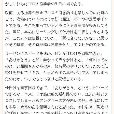
かしこれらはプロの漁業者の生活の場である。
以前、ある漁港の波止でキスの引き釣りを楽しんでいた時の
こと、漁港内というのはミオ筋（船道）が一つの定番ポイン
トである。そこを狙っていると港に入る遊漁船が接近してき
た。当然、早めにリーリングして仕掛けを回収しようとする
が、このときは遠投していた。「間に合わないかな」と思っ
たその瞬間、その遊漁船は速度を落としてくれたのである。
リーリングスピードを速め、何とか仕掛けを回収できた。
「ありがとう」と船に向かって声をかけると、「何釣ってん
のよ」と船頭さんからの声、短時間のやりとりだったので仕
掛けを見せて「キス」と舌足らずの単語だけで返してしまっ
たのだが、いまでもはっきりと記憶している。
仕掛けを無事回収できて、「ありがとう」というエピソード
であるが、本来、ミオ筋は船の通行路であり、道糸が船とク
ロスしてしまったらアングラーの方が悪いのだ。それにして
も非常に余裕のある船頭さんだと思った。それ以来、漁港で
投げ釣りをするときには船の航行にかなり注意をはらうよう