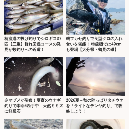
楠漁港の投げ釣りでシロギス37
磯フカセ釣りで良型クロの入れ
匹【三重】群れ回遊コースの発
食いを堪能！ 特級磯では49cm
見が数釣りへの近道！
も登場【大分県・鶴見の磯】
夕マヅメが勝負！夏夜のウナギ
2026夏～秋の陸っぱりタチウオ
釣りで本命5匹手中 天然ミミズ
を「ライトなテンヤ釣り」で攻
に好反応
略しよう！