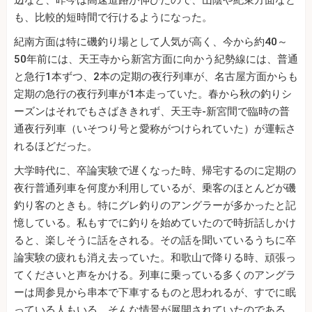
辺など、昨今は高速道路が伸びたので、山陰や紀東方面など
も、比較的短時間で行けるようになった。
紀南方面は特に磯釣り場として人気が高く、今から約40～
50年前には、天王寺から新宮方面に向かう紀勢線には、普通
と急行1本ずつ、2本の定期の夜行列車が、名古屋方面からも
定期の急行の夜行列車が1本走っていた。春から秋の釣りシ
ーズンはそれでもさばききれず、天王寺-新宮間で臨時の普
通夜行列車（いそつり号と愛称がつけられていた）が運転さ
れるほどだった。
大学時代に、卒論実験で遅くなった時、帰宅するのに定期の
夜行普通列車を何度か利用しているが、乗客のほとんどが磯
釣り客のときも。特にグレ釣りのアングラーが多かったと記
憶している。私もすでに釣りを始めていたので時折話しかけ
ると、楽しそうに話をされる。その話を聞いているうちに卒
論実験の疲れも消え去っていた。和歌山で降りる時、頑張っ
てくださいと声をかける。列車に乗っている多くのアングラ
ーは周参見から串本で下車するものと思われるが、すでに眠
っている人もいる。そんな情景が展開されていたのである。