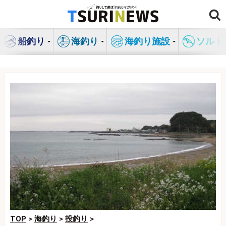
コ
ン
テ
船釣り
海釣り
海釣り施設
ソルト
ン
ツ
へ
ス
キ
ッ
プ
TOP
>
海釣り
>
投釣り
>