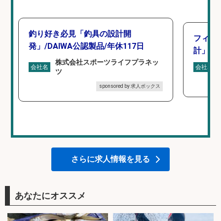
釣り好き必見「釣具の設計開
フィッ
発」/DAIWA公認製品/年休117日
計」
株式会社スポーツライフプラネッ
会社名
会社名
ツ
sponsored by 求人ボックス
さらに求人情報を見る
あなたにオススメ