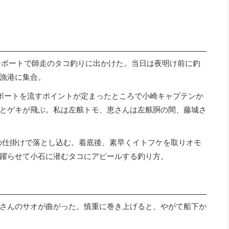
ーボートで師走のタコ釣りに出かけた。当日は夜明け前に釣
漁港に集合。
ボートを流すポイントが定まったところで小崎キャプテンか
とゲキが飛ぶ。私は左舷トモ、恵さんは左舷胴の間、藤城さ
号の仕掛けで落とし込む。着底後、素早くイトフケを取りオモ
躍らせて小石に潜むタコにアピールする釣り方。
さんのサオが曲がった。慎重に巻き上げると、やがて船下か