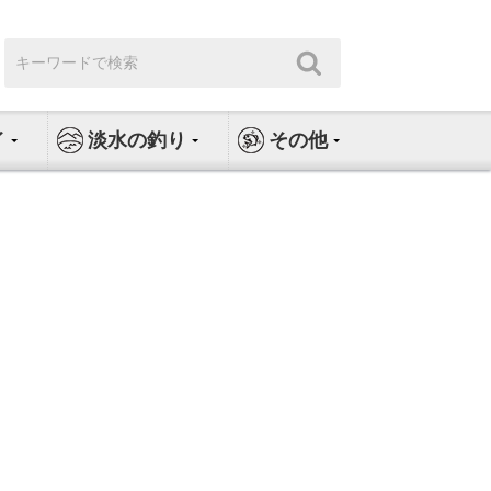
検
検
索:
索
イ
淡水の釣り
その他