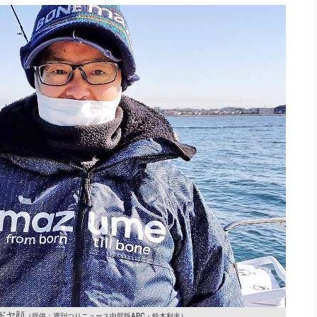
ドヤ顔
（提供：週刊つりニュース中部版APC・鈴木利夫）