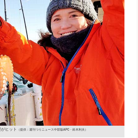
型がヒット
（提供：週刊つりニュース中部版APC・鈴木利夫）