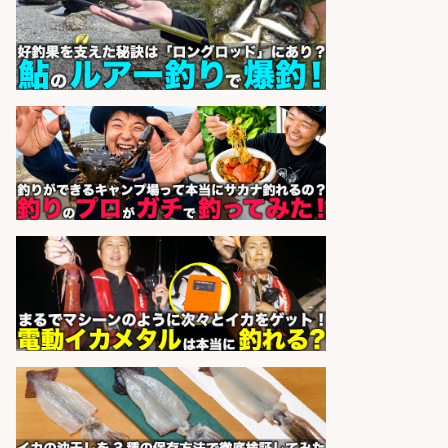
sponsored by 求人ボックス
釣り具メーカーでの釣り竿の販売促
進業務
株式会社天龍
会社名
sponsored by 求人ボックス
釣り具メーカーでの釣り竿の設計開
発業務
株式会社天龍
会社名
sponsored by 求人ボックス
釣り具のかんたん軽作業/高収入/交
通費支給/制服貸与/正社員登用あり
株式会社REnista
会社名
sponsored by 求人ボックス