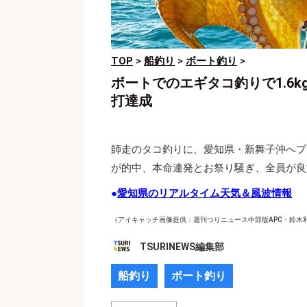
TOP
>
船釣り
>
ボート釣り
>
ボートでのエギタコ釣りで1.6
打達成
師走のタコ釣りに、愛知県・新舞子沖へプ
が的中、本命連発とお祭り騒ぎ、全員が良
●
愛知県のリアルタイム天気＆風波情報
（アイキャッチ画像提供：週刊つりニュース中部版APC・鈴木
TSURINEWS編集部
船釣り
ボート釣り