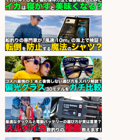
未経験歓迎/釣り具メーカーでのル
ート営業/釣りや釣具などの知識必
須/残業なし
株式会社天龍
会社名
sponsored by 求人ボックス
倉庫での釣り用品の軽作業スタッ
フ/未経験歓迎/交通費支給/制服貸
与/正社員登用あり
株式会社REnista
会社名
sponsored by 求人ボックス
さらに求人情報を見る