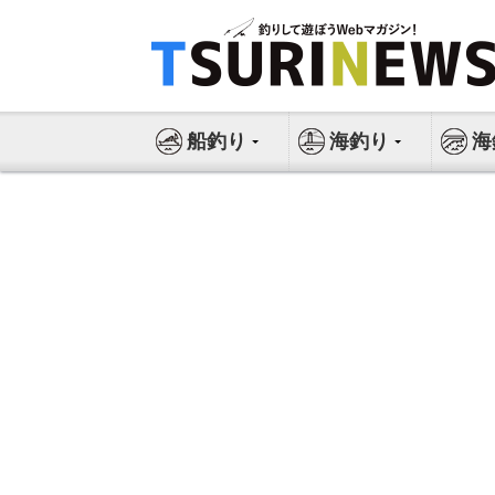
コ
ン
テ
ン
ツ
船釣り
海釣り
海
へ
ス
キ
ッ
プ