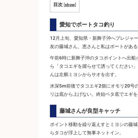
目次
[
show
]
愛知でボートタコ釣り
12月上旬、愛知県・新舞子沖へプレジャ
友の藤城さん、恵さんと私はボートがある
午前6時に新舞子沖のタコポイントへ出船
ら「タコエギを躍らせて誘ってください」
んは左舷ミヨシからサオを出す。
水深5m前後でタコエギ2個にオモリ20
リは底から上げない。終始ベタ底でエギを
藤城さんが良型キャッチ
ポイント移動を繰り返えすとミヨシの藤城
らタコが浮上して無事ネットイン。