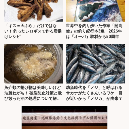
「キス＝天ぷら」だけではな
世界中を釣り歩いた作家「開高
い！ 釣ったシロギスで作る唐揚
健」の釣り紀行本3選 2026年
げレシピ
は『オーパ』取材から50周年
魚介類の揚げ物は美味しいけど
幼魚時代を「メジ」と呼ばれる
油跳ねがち！ 破裂防止対策と飛
サカナがたくさんいるワケ 目
び散った油の処理について解
が近いから「メジカ」が由来？
説！