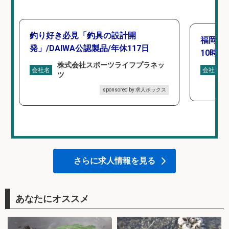
釣り好き必見「釣具の設計開
福岡「
発」/DAIWA公認製品/年休117日
10時間
株式会社スポーツライフプラネッ
会社名
会社名
ツ
sponsored by 求人ボックス
さらに求人情報を見る
あなたにオススメ