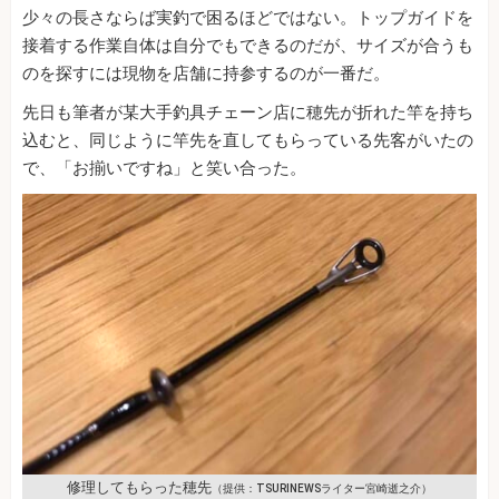
少々の長さならば実釣で困るほどではない。トップガイドを
接着する作業自体は自分でもできるのだが、サイズが合うも
のを探すには現物を店舗に持参するのが一番だ。
先日も筆者が某大手釣具チェーン店に穂先が折れた竿を持ち
込むと、同じように竿先を直してもらっている先客がいたの
で、「お揃いですね」と笑い合った。
修理してもらった穂先
（提供：TSURINEWSライター宮崎逝之介）