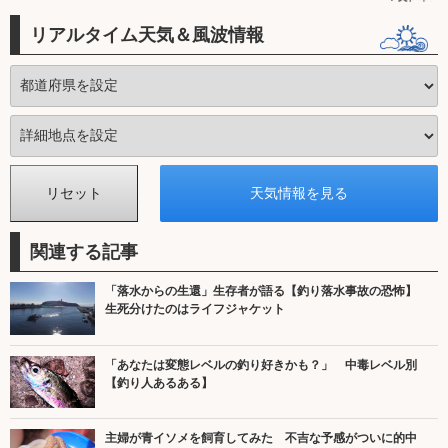
リアルタイム天気＆風波情報
関連する記事
「落水からの生還」生存者が語る【釣り落水事故の恐怖】
生死分けたのはライフジャケット
「あなたは変態レベルの釣り好きかも？」 中毒レベル別
【釣り人あるある】
主婦が青イソメを飼育してみた 不吉な予感がついに的中