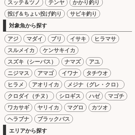
スッテ＆ツノ
テンヤ
かかり釣り
投げ＆ちょい投げ釣り
サビキ釣り
対象魚から探す
アジ
マダイ
ブリ
イサキ
ヒラマサ
スルメイカ
ケンサキイカ
スズキ（シーバス）
ナマズ
アユ
ニジマス
アマゴ
イワナ
タチウオ
ヒラメ
アオリイカ
メジナ（グレ・クロ）
クロダイ（チヌ）
シロギス
ハゼ
マゴチ
ワカサギ
ヤリイカ
マグロ
カツオ
ヘラブナ
ブラックバス
エリアから探す