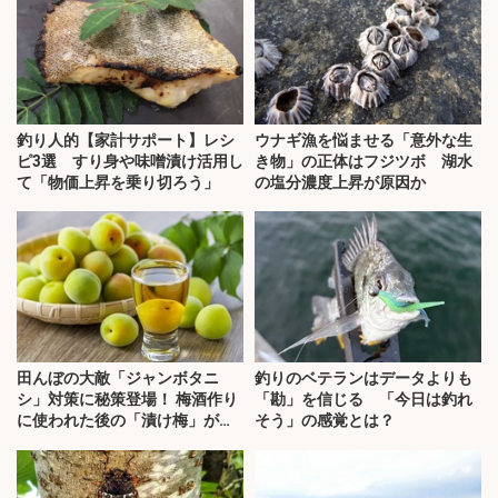
釣り人的【家計サポート】レシ
ウナギ漁を悩ませる「意外な生
ピ3選 すり身や味噌漬け活用し
き物」の正体はフジツボ 湖水
て「物価上昇を乗り切ろう」
の塩分濃度上昇が原因か
田んぼの大敵「ジャンボタニ
釣りのベテランはデータよりも
シ」対策に秘策登場！ 梅酒作り
「勘」を信じる 「今日は釣れ
に使われた後の「漬け梅」が効
そう」の感覚とは？
く？