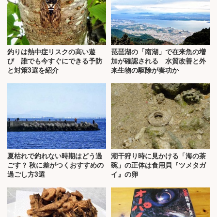
釣りは熱中症リスクの高い遊
琵琶湖の「南湖」で在来魚の増
び 誰でも今すぐにできる予防
加が確認される 水質改善と外
と対策3選を紹介
来生物の駆除が奏功か
夏枯れで釣れない時期はどう過
潮干狩り時に見かける「海の茶
ごす？ 秋に差がつくおすすめの
碗」の正体は食用貝『ツメタガ
過ごし方3選
イ』の卵