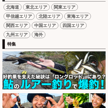
北海道
東北エリア
関東エリア
甲信越エリア
北陸エリア
東海エリア
関西エリア
中国エリア
四国エリア
九州エリア
海外
特集