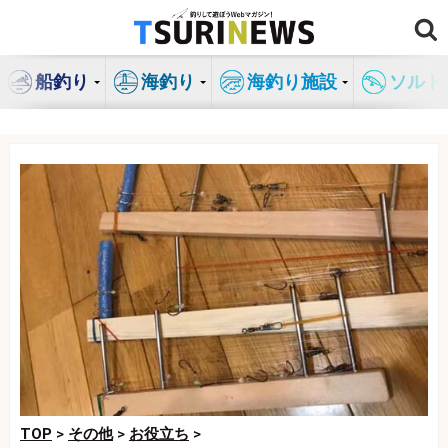
コ
ン
テ
船釣り
海釣り
海釣り施設
ソルト
ン
ツ
へ
ス
キ
ッ
プ
TOP
>
その他
>
お役立ち
>