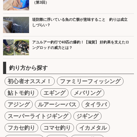
（第3回）
堤防際に浮いている魚の亡骸が意味すること 釣りは成立
しづらい？
アユルアー釣行で40匹の爆釣！【滋賀】 好釣果を支えたロ
ングロッドの威力とは？
釣り方から探す
初心者オススメ！
ファミリーフィッシング
鮎トモ釣り
エギング
メバリング
アジング
ルアーシーバス
タイラバ
スーパーライトジギング
ジギング
フカセ釣り
コマセ釣り
イカメタル