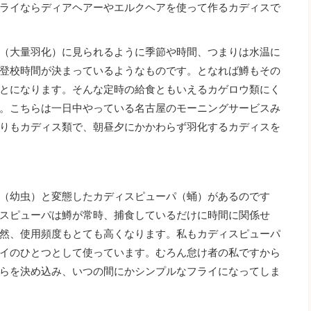
ライならディアヘアーやエルクヘアを使って作るカディスで
（大量羽化）に見られるように季節や時間、つまりは水温に
登校時間が決まっているようなものです。となれば鱒もその
とになります。そんな定時の給食ともいえるカゲロウ類にく
。こちらは一日中やっている名古屋のモーニングサービスみ
りもカディス類で、朝昼夕にかかわらず羽化するカディスを
（幼虫）と変態したカディスピューパ（蛹）があるのです
スピューパは鱒が常時、捕食しているだけに時間に関係せ
然、使用頻度もとても高くなります。私もカディスピューパ
イのひとつとして使っています。むろん怠け者の私ですから
らを決め込み、いつの間にかシンプルなフライになってしま