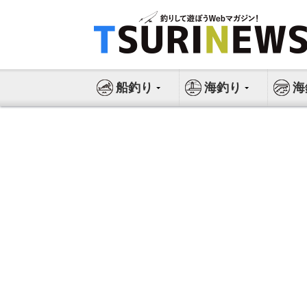
コ
ン
テ
ン
ツ
船釣り
海釣り
海
へ
ス
キ
ッ
プ