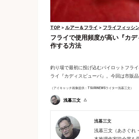
TOP
>
ルアー＆フライ
>
フライフィッシ
フライで使用頻度が高い『カデ
作する方法
釣り場で最初に投げ込むパイロットフライ
ライ『カディスピューパ』。今回は市販品
（アイキャッチ画像提供：TSURINEWSライター浅暮三文）
浅暮三文
浅暮三文
浅暮三文（あさぐれ
本推理作家協会賞を