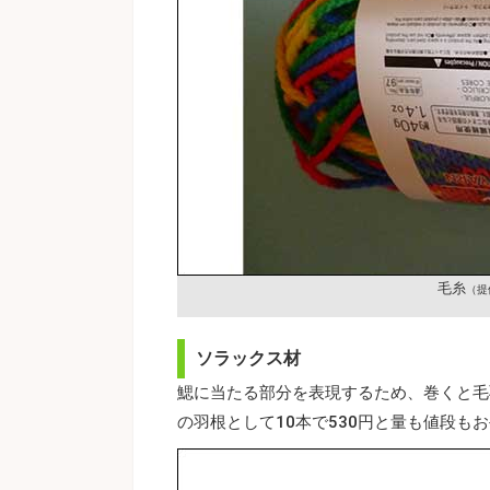
毛糸
（提
ソラックス材
鰓に当たる部分を表現するため、巻くと毛
の羽根として10本で530円と量も値段も