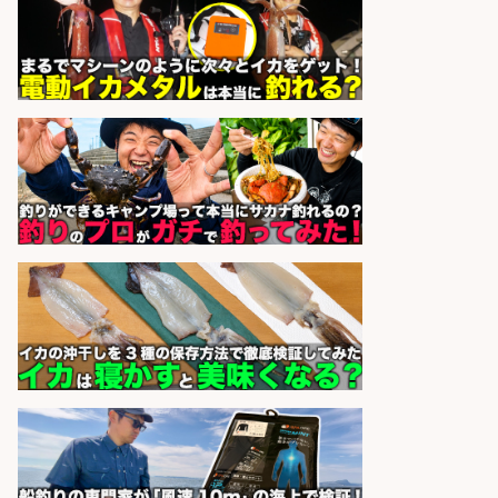
発」/DAIWA公認製品/年休117日
株式会社スポーツライフプラネ
会社名
ッツ
sponsored by 求人ボックス
釣り具などの出荷作業
UTエージェント株式会社
会社名
sponsored by 求人ボックス
釣り具のかんたん軽作業/高収入/交
通費支給/制服貸与/正社員登用あり
株式会社REnista
会社名
sponsored by 求人ボックス
釣り具などの出荷作業～～/工場/製
造