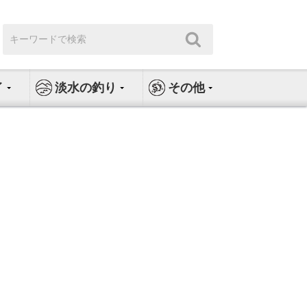
検
検
索:
索
イ
淡水の釣り
その他