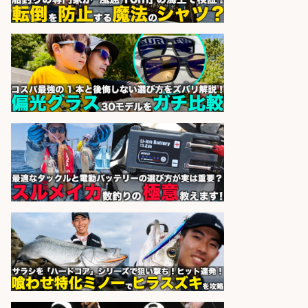
UTグループ株式会社
会社名
sponsored by 求人ボックス
和食, 居酒屋/調理見習い・調理補助/
新鮮な魚料理×おでんの和食居酒屋
の若手スタッフ
サカナのハチベエ 矢場町店
会社名
sponsored by 求人ボックス
宮崎/魚や漁業に関わる現場・事務
の「総合職」 未経験可
宮崎県漁業協同組合連合会
会社名
sponsored by 求人ボックス
さらに求人情報を見る