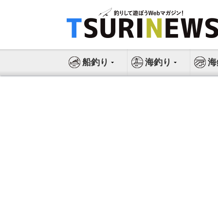
コ
ン
テ
ン
ツ
船釣り
海釣り
海
へ
ス
キ
ッ
プ