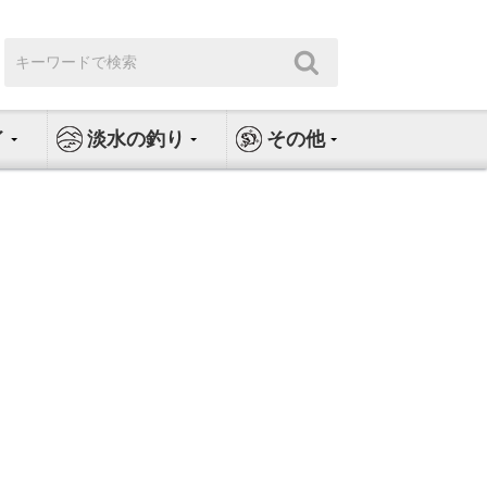
検
検
索:
索
イ
淡水の釣り
その他