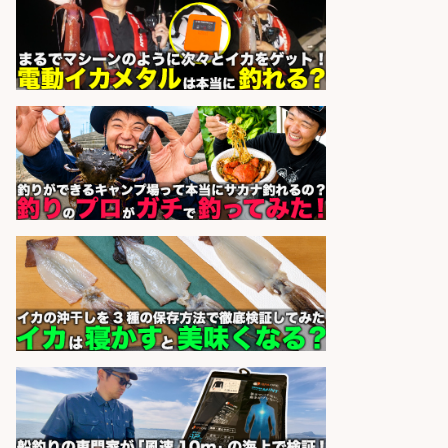
魚の「バイヤー」貴方の目利きでヒ
ットを生む、裁量バイヤー募集
株式会社コムライン
会社名
sponsored by 求人ボックス
釣り好き必見「釣具の設計開
発」/DAIWA公認製品/年休117日
株式会社スポーツライフプラネ
会社名
ッツ
sponsored by 求人ボックス
配達/ドライバー/ドライバー補助 魚
の梱包 年齢経験不問/完全週休2日で
最低月収33万円保証
株式会社ワイズ
会社名
sponsored by 求人ボックス