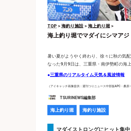
TOP
>
海釣り施設
>
海上釣り堀
>
海上釣り堀でマダイにシマアジ
暑い夏がようやく終わり、徐々に秋の気配
なった9月9日は、三重県・南伊勢町の海
●
三重県のリアルタイム天気＆風波情報
（アイキャッチ画像提供：週刊つりニュース中部版APC・桑原
TSURINEWS編集部
海上釣り堀
海釣り施設
マダイストロングにヒット集中