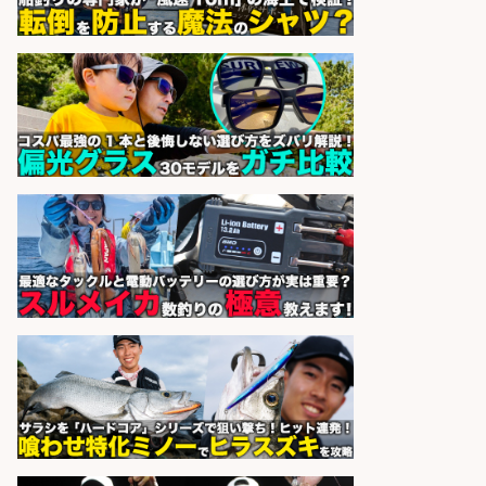
魚をさばける方必見「鮮魚部門スタ
ッフ」/3つの働き方が選べる
株式会社旬
会社名
sponsored by 求人ボックス
香川県のおいしい魚を届ける「提
案・加工の工程管理」未経験OK
株式会社高松東魚市場
会社名
sponsored by 求人ボックス
さらに求人情報を見る