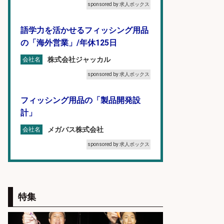
sponsored by 求人ボックス
語学力を活かせるフィッシング用品
の「海外営業」/年休125日
株式会社ジャッカル
会社名
sponsored by 求人ボックス
フィッシング用品の「製品開発設
計」
メガバス株式会社
会社名
sponsored by 求人ボックス
福岡「現場監督」/釣り好き歓迎/残
業10時間/経験者歓迎
特集
広松久水産株式会社
会社名
sponsored by 求人ボックス