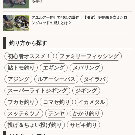
も存在
アユルアー釣行で40匹の爆釣！【滋賀】 好釣果を支えたロ
ングロッドの威力とは？
釣り方から探す
初心者オススメ！
ファミリーフィッシング
鮎トモ釣り
エギング
メバリング
アジング
ルアーシーバス
タイラバ
スーパーライトジギング
ジギング
フカセ釣り
コマセ釣り
イカメタル
スッテ＆ツノ
テンヤ
かかり釣り
投げ＆ちょい投げ釣り
サビキ釣り