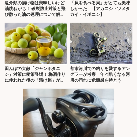
魚介類の揚げ物は美味しいけど
「貝を食べる貝」がとても美味
油跳ねがち！ 破裂防止対策と飛
しかった 【アカニシ・ツメタ
び散った油の処理について解
ガイ・イボニシ】
説！
田んぼの大敵「ジャンボタニ
都市河川での釣りを愛するアン
シ」対策に秘策登場！ 梅酒作り
グラーが考察 年々酷くなる河
に使われた後の「漬け梅」が効
川の汚れに危機感を持とう
く？