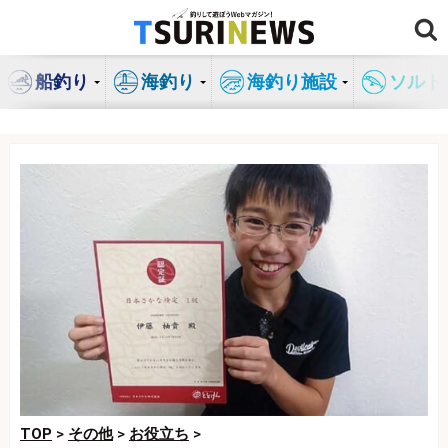
コ
ン
テ
船釣り
海釣り
海釣り施設
ソルト
ン
ツ
へ
ス
キ
ッ
プ
TOP
>
その他
>
お役立ち
>