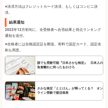
※決済方法はクレジットカード決済、もしくはコンビニ決
済。
結果通知
2022年12月初旬に、全受検者へ合否結果と得点ランキング
通知を送付。
※合格者には合格認定証を郵送。有料で認定カード、認定名
刺も用意。
誰でも受験可能『日本さかな検定』 日本人の
魚食離れに待ったをかけろ
さかな検定「ととけん」が帰ってくる？ オン
ライン受験で復活発表