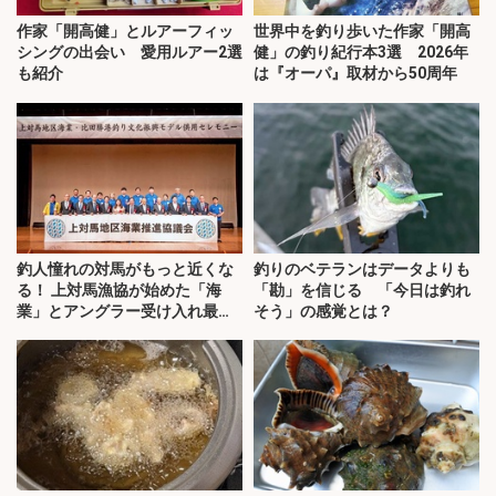
作家「開高健」とルアーフィッ
世界中を釣り歩いた作家「開高
シングの出会い 愛用ルアー2選
健」の釣り紀行本3選 2026年
も紹介
は『オーパ』取材から50周年
釣人憧れの対馬がもっと近くな
釣りのベテランはデータよりも
る！ 上対馬漁協が始めた「海
「勘」を信じる 「今日は釣れ
業」とアングラー受け入れ最前
そう」の感覚とは？
線を取材