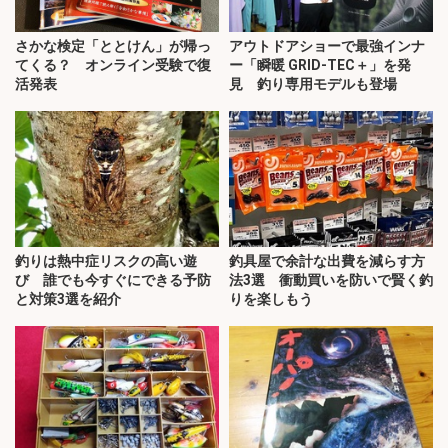
さかな検定「ととけん」が帰っ
アウトドアショーで最強インナ
てくる？ オンライン受験で復
ー「瞬暖 GRID-TEC＋」を発
活発表
見 釣り専用モデルも登場
釣りは熱中症リスクの高い遊
釣具屋で余計な出費を減らす方
び 誰でも今すぐにできる予防
法3選 衝動買いを防いで賢く釣
と対策3選を紹介
りを楽しもう