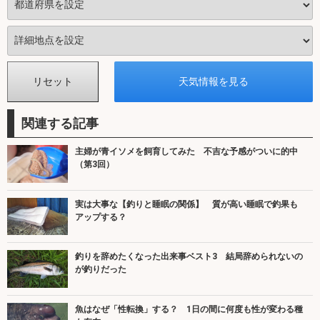
関連する記事
主婦が青イソメを飼育してみた 不吉な予感がついに的中
（第3回）
実は大事な【釣りと睡眠の関係】 質が高い睡眠で釣果も
アップする？
釣りを辞めたくなった出来事ベスト3 結局辞められないの
が釣りだった
魚はなぜ「性転換」する？ 1日の間に何度も性が変わる種