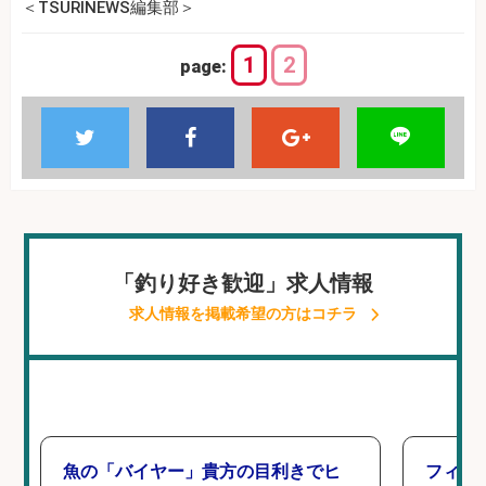
＜TSURINEWS編集部＞
1
2
page:
「釣り好き歓迎」求人情報
求人情報を掲載希望の方はコチラ
魚の「バイヤー」貴方の目利きでヒ
フィッ