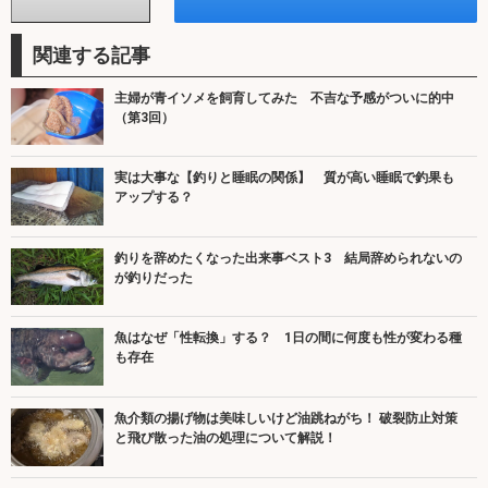
関連する記事
主婦が青イソメを飼育してみた 不吉な予感がついに的中
（第3回）
実は大事な【釣りと睡眠の関係】 質が高い睡眠で釣果も
アップする？
釣りを辞めたくなった出来事ベスト3 結局辞められないの
が釣りだった
魚はなぜ「性転換」する？ 1日の間に何度も性が変わる種
も存在
魚介類の揚げ物は美味しいけど油跳ねがち！ 破裂防止対策
と飛び散った油の処理について解説！