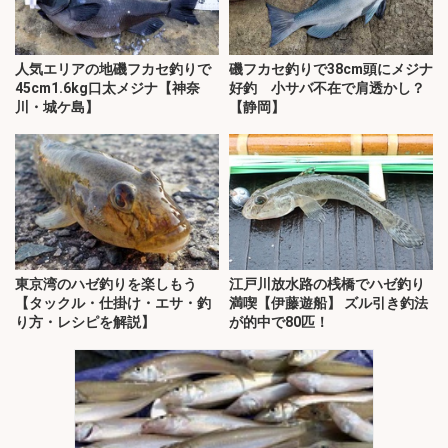
人気エリアの地磯フカセ釣りで
磯フカセ釣りで38cm頭にメジナ
45cm1.6kg口太メジナ【神奈
好釣 小サバ不在で肩透かし？
川・城ケ島】
【静岡】
東京湾のハゼ釣りを楽しもう
江戸川放水路の桟橋でハゼ釣り
【タックル・仕掛け・エサ・釣
満喫【伊藤遊船】 ズル引き釣法
り方・レシピを解説】
が的中で80匹！