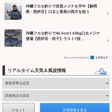
沖磯フカセ釣りで良型メジナを手中【静岡
県・西伊豆】口太と尾長の両方を狙う
沖磯フカセ釣りで46.5cm1.69kg口太メジナ
登場【西伊豆・田子】ラスト1投...
Recommended by
リアルタイム天気＆風波情報