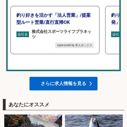
釣り好きを活かす「法人営業」/提案
釣り好
型ルート営業/直行直帰OK
発」/D
株式会社スポーツライフプラネッ
会社名
会社名
ツ
sponsored by 求人ボックス
さらに求人情報を見る
あなたにオススメ