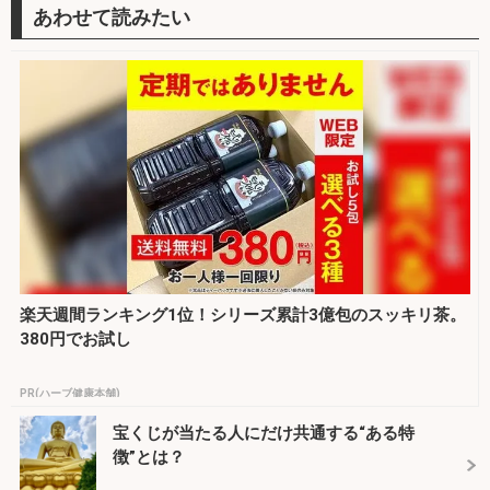
楽天週間ランキング1位！シリーズ累計3億包のスッキリ茶。
380円でお試し
PR(ハーブ健康本舗)
宝くじが当たる人にだけ共通する“ある特
徴”とは？