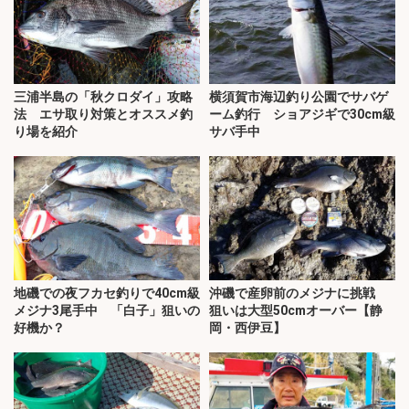
三浦半島の「秋クロダイ」攻略
横須賀市海辺釣り公園でサバゲ
法 エサ取り対策とオススメ釣
ーム釣行 ショアジギで30cm級
り場を紹介
サバ手中
地磯での夜フカセ釣りで40cm級
沖磯で産卵前のメジナに挑戦
メジナ3尾手中 「白子」狙いの
狙いは大型50cmオーバー【静
好機か？
岡・西伊豆】