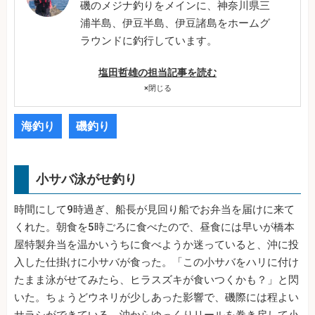
磯のメジナ釣りをメインに、神奈川県三
浦半島、伊豆半島、伊豆諸島をホームグ
ラウンドに釣行しています。
塩田哲雄の担当記事を読む
×
閉じる
海釣り
磯釣り
小サバ泳がせ釣り
時間にして9時過ぎ、船長が見回り船でお弁当を届けに来て
くれた。朝食を5時ごろに食べたので、昼食には早いが橋本
屋特製弁当を温かいうちに食べようか迷っていると、沖に投
入した仕掛けに小サバが食った。「この小サバをハリに付け
たまま泳がせてみたら、ヒラスズキが食いつくかも？」と閃
いた。ちょうどウネリが少しあった影響で、磯際には程よい