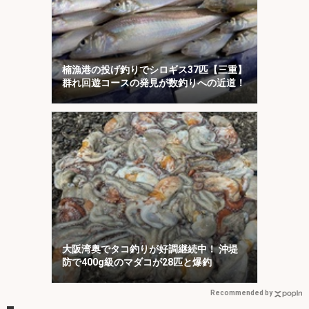
楠漁港の投げ釣りでシロギス37匹【三重】
群れ回遊コースの発見が数釣りへの近道！
大阪湾奥でタコ釣りが好調継続中！ 沖堤
防で400g級のマダコが28匹と爆釣
Recommended by