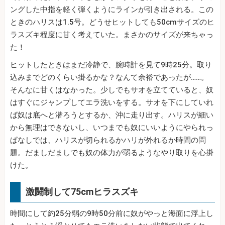
ングした中指を軽く弾くようにラインが引き出される。この
ときのハリスは1.5号。どうせヒットしても50cmサイズのヒ
ラスズキ程度に甘く考えていた。まさかのサイズが来ちゃっ
た！
ヒットしたときはまだ冷静で、腕時計を見て9時25分。取り
込みまでどのくらい掛るかな？なんて余裕であったが……。
そんなに甘くはなかった。少しでもサオを立てていると、奴
はすぐにジャンプしてエラ洗いをする。サオを下にしていれ
ば奴は底へと潜ろうとするか、沖に走り出す。ハリスが細い
から無理はできないし、いつまでも奴にいいようにやられっ
ぱなしでは、ハリスが切られるかハリが外れるか時間の問
題。だましだましでも奴の体力が弱るようなやり取りを心掛
けた。
激闘制して75cmヒラスズキ
時間にして約25分弱の9時50分前に奴がやっと海面に浮上し