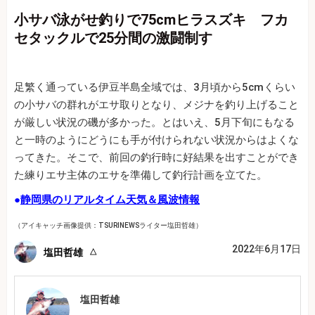
小サバ泳がせ釣りで75cmヒラスズキ フカ
セタックルで25分間の激闘制す
足繁く通っている伊豆半島全域では、3月頃から5cmくらい
の小サバの群れがエサ取りとなり、メジナを釣り上げること
が厳しい状況の磯が多かった。とはいえ、5月下旬にもなる
と一時のようにどうにも手が付けられない状況からはよくな
ってきた。そこで、前回の釣行時に好結果を出すことができ
た練りエサ主体のエサを準備して釣行計画を立てた。
●
静岡県のリアルタイム天気＆風波情報
（アイキャッチ画像提供：TSURINEWSライター塩田哲雄）
2022年6月17日
塩田哲雄
塩田哲雄