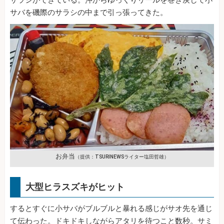
サラシができている。沖からゆっくりリールを巻き戻して小
サバを磯際のサラシの中まで引っ張ってきた。
お弁当
（提供：TSURINEWSライター塩田哲雄）
大型ヒラスズキがヒット
するとすぐに小サバがブルブルと暴れる感じがサオ先を通じ
て伝わった。ドキドキしながらアタリを待つこと数秒。サミ