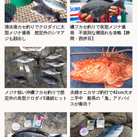
清水港カセ釣りでクロダイに大
磯フカセ釣りで良型メジナ連
型メジナ連発 想定外のシマア
発 不規則な潮流れを攻略【静
ジも顔出し
岡・西伊豆】
メジナ狙い沖磯フカセ釣りで想
夫婦オニカサゴ釣行で42cm大オ
定外の良型クロダイ5連続ヒット
ニ手中 船長の「鬼」アドバイ
スが奏功？