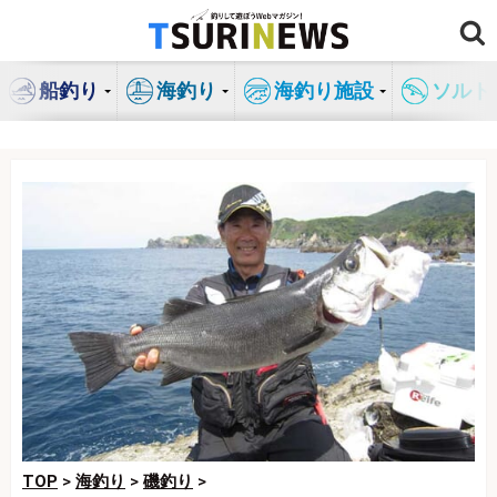
コ
ン
テ
船釣り
海釣り
海釣り施設
ソルト
ン
ツ
へ
ス
キ
ッ
プ
TOP
>
海釣り
>
磯釣り
>