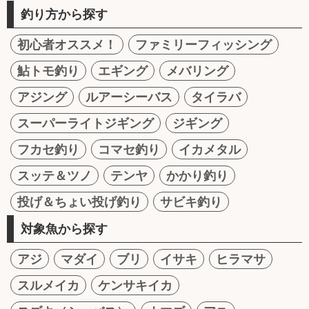
釣り方から探す
初心者オススメ！
ファミリーフィッシング
鮎トモ釣り
エギング
メバリング
アジング
ルアーシーバス
タイラバ
スーパーライトジギング
ジギング
フカセ釣り
コマセ釣り
イカメタル
スッテ＆ツノ
テンヤ
かかり釣り
投げ＆ちょい投げ釣り
サビキ釣り
対象魚から探す
アジ
マダイ
ブリ
イサキ
ヒラマサ
スルメイカ
ケンサキイカ