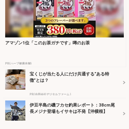
アマゾン1位「このお茶ガチです」噂のお茶
PR(ハーブ健康本舗)
宝くじが当たる人にだけ共通する“ある特
徴”とは？
PR(合同会社デジタルファーム )
伊豆半島の磯フカセ釣果レポート：38cm尾
長メジナ登場もイサキは不発【沖横根】