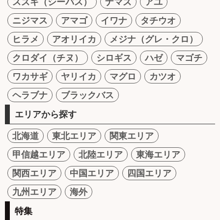
スズキ（シーバス）
ナマズ
アユ
ニジマス
アマゴ
イワナ
タチウオ
ヒラメ
アオリイカ
メジナ（グレ・クロ）
クロダイ（チヌ）
シロギス
ハゼ
マゴチ
ワカサギ
ヤリイカ
マグロ
カツオ
ヘラブナ
ブラックバス
エリアから探す
北海道
東北エリア
関東エリア
甲信越エリア
北陸エリア
東海エリア
関西エリア
中国エリア
四国エリア
九州エリア
海外
特集