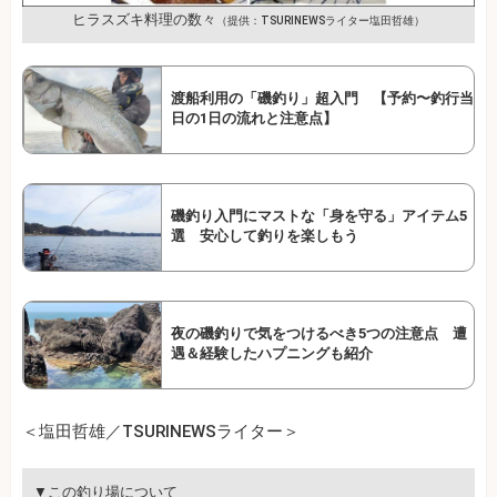
ヒラスズキ料理の数々
（提供：TSURINEWSライター塩田哲雄）
渡船利用の「磯釣り」超入門 【予約〜釣行当
日の1日の流れと注意点】
磯釣り入門にマストな「身を守る」アイテム5
選 安心して釣りを楽しもう
夜の磯釣りで気をつけるべき5つの注意点 遭
遇＆経験したハプニングも紹介
＜塩田哲雄／TSURINEWSライター＞
▼この釣り場について