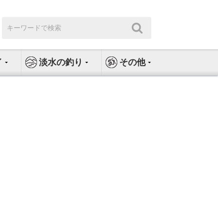
検
検
索:
索
イ
淡水の釣り
その他