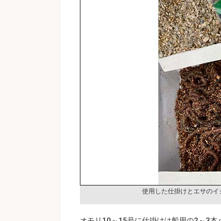
使用した仕掛けとエサのイ
オモリ10～15号に仕掛けは船用の2～3