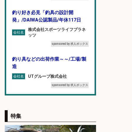
釣り好き必見「釣具の設計開
発」/DAIWA公認製品/年休117日
株式会社スポーツライフプラネ
会社名
ッツ
sponsored by 求人ボックス
釣り具などの出荷作業～～/工場/製
造
UTグループ株式会社
会社名
sponsored by 求人ボックス
和食, 日本料理・懐石料理/店長・店
長候補/旬と手作りにこだわる!さか
なの価値を上げ、地域を元気に!店長
特集
候補募集