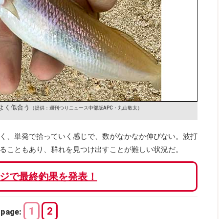
よく似合う
（提供：週刊つりニュース中部版APC・丸山敬太）
く、単発で拾っていく感じで、数がなかなか伸びない。波打
ることもあり、群れを見つけ出すことが難しい状況だ。
ジで最終釣果を発表！
1
2
page: