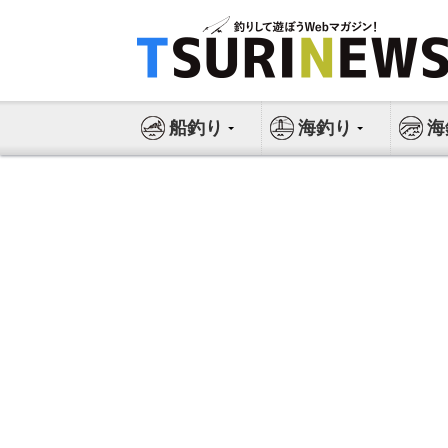
コ
ン
テ
ン
ツ
船釣り
海釣り
海
へ
ス
キ
ッ
プ