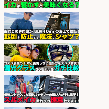
正社員募集
天草の魚と馬刺しの店 魚粋 天草
会社名
の魚と馬刺しの店 魚粋
sponsored by 求人ボックス
日払いOKで即日収入/製造スタッフ/
「堺市堺区」「時給1,600円」日払
いOK・入社祝金10万円/堺市堺区の
工場で自転車部品や釣り具の組立/
未経験歓迎/土日祝休みで年間休日
126日
パーソルファクトリーパートナ
会社名
ーズ株式会社
sponsored by 求人ボックス
釣り具のかんたん軽作業/高収入/交
通費支給/制服貸与/正社員登用あり