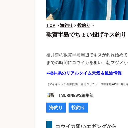
TOP
>
海釣り
>
投釣り
>
敦賀半島でちょい投げキス釣り
福井県の敦賀半島周辺でキスが釣れ始めて
までの時間にコウイカを狙い、朝マヅメか
●
福井県のリアルタイム天気＆風波情報
（アイキャッチ画像提供：週刊つりニュース中部版APC・丸山
TSURINEWS編集部
海釣り
投釣り
コウイカ狙いエギングから