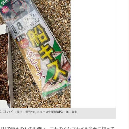
シゴカイ
（提供：週刊つりニュース中部版APC・丸山敬太）
本バリで短めのものを使い、エサのイシゴカイを半分に切って