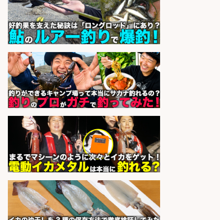
博多 華吉 博多 華吉
会社名
sponsored by 求人ボックス
倉庫での釣り用品の軽作業スタッ
フ/未経験歓迎/交通費支給/制服貸
与/正社員登用あり
株式会社REnista
会社名
sponsored by 求人ボックス
倉庫での釣り用品の軽作業スタッ
フ/未経験歓迎/交通費支給/制服貸
与/正社員登用あり
株式会社REnista
会社名
sponsored by 求人ボックス
和食, 居酒屋/キッチンスタッフ/天草
の魚と馬刺しの店 キッチンスタッフ