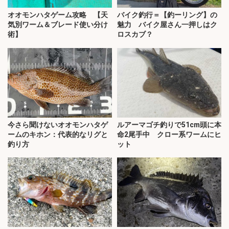
オオモンハタゲーム攻略 【天
バイク釣行＝【釣ーリング】の
気別ワーム＆ブレード使い分け
魅力 バイク屋さん一押しはク
術】
ロスカブ？
今さら聞けないオオモンハタゲ
ルアーマゴチ釣りで51cm頭に本
ームのキホン：代表的なリグと
命2尾手中 クロー系ワームにヒ
釣り方
ット