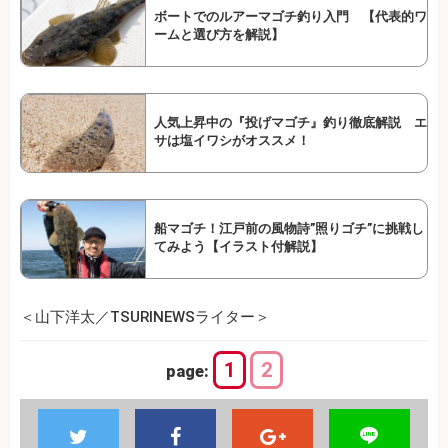
ボートでのルアーマゴチ釣り入門 【代表的ワ
ームと選び方を解説】
人気上昇中の『投げマゴチ』釣り徹底解説 エ
サは塩イワシがオススメ！
船マゴチ！江戸前の風物詩”照りゴチ”に挑戦し
てみよう【イラスト付解説】
＜山下洋太／TSURINEWSライター＞
1
2
page: