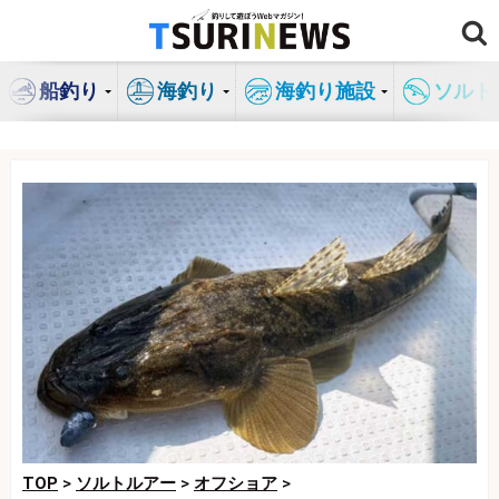
コ
ン
テ
船釣り
海釣り
海釣り施設
ソルト
ン
ツ
へ
ス
キ
ッ
プ
TOP
>
ソルトルアー
>
オフショア
>