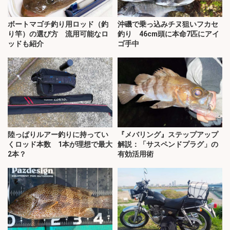
ボートマゴチ釣り用ロッド（釣
沖磯で乗っ込みチヌ狙いフカセ
り竿）の選び方 流用可能なロ
釣り 46cm頭に本命7匹にアイ
ッドも紹介
ゴ手中
陸っぱりルアー釣りに持ってい
『メバリング』ステップアップ
くロッド本数 1本が理想で最大
解説：「サスペンドプラグ」の
2本？
有効活用術