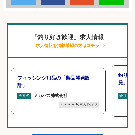
「釣り好き歓迎」求人情報
求人情報を掲載希望の方はコチラ
釣り好
フィッシング用品の「製品開発設
発」/D
計」
メガバス株式会社
会社名
会社名
sponsored by 求人ボックス