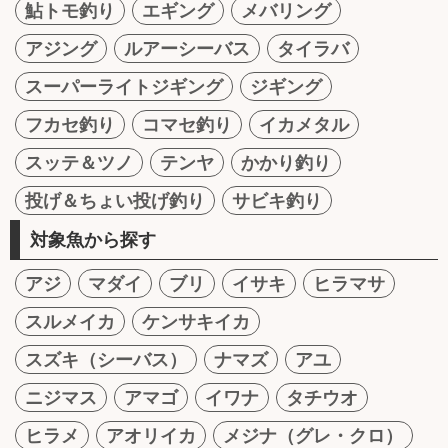
鮎トモ釣り
エギング
メバリング
アジング
ルアーシーバス
タイラバ
スーパーライトジギング
ジギング
フカセ釣り
コマセ釣り
イカメタル
スッテ＆ツノ
テンヤ
かかり釣り
投げ＆ちょい投げ釣り
サビキ釣り
対象魚から探す
アジ
マダイ
ブリ
イサキ
ヒラマサ
スルメイカ
ケンサキイカ
スズキ（シーバス）
ナマズ
アユ
ニジマス
アマゴ
イワナ
タチウオ
ヒラメ
アオリイカ
メジナ（グレ・クロ）