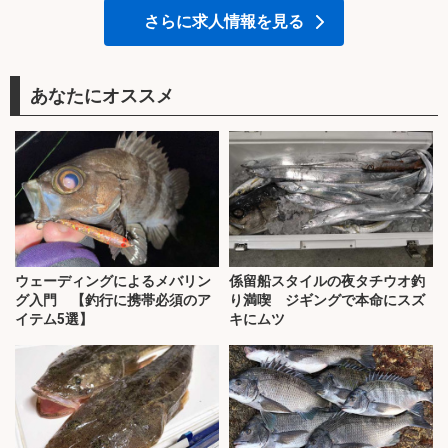
さらに求人情報を見る
あなたにオススメ
ウェーディングによるメバリン
係留船スタイルの夜タチウオ釣
グ入門 【釣行に携帯必須のア
り満喫 ジギングで本命にスズ
イテム5選】
キにムツ