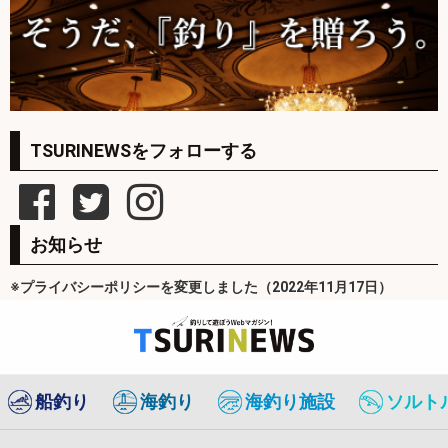
TSURINEWSをフォローする
お知らせ
※プライバシーポリシーを変更しました（2022年11月17日）
船釣り
海釣り
海釣り施設
ソルト