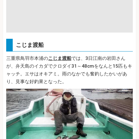
こじま渡船
三重県鳥羽市本浦の
こじま渡船
では、3日江南の岩田さん
が、弁天島のイカダでクロダイ31～48cmをなんと15匹もキ
ャッチ。エサはオキアミ。雨のなかでも奮釣したかいがあ
り、見事な好釣果となった。