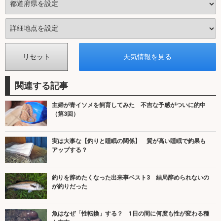
関連する記事
主婦が青イソメを飼育してみた 不吉な予感がついに的中
（第3回）
実は大事な【釣りと睡眠の関係】 質が高い睡眠で釣果も
アップする？
釣りを辞めたくなった出来事ベスト3 結局辞められないの
が釣りだった
魚はなぜ「性転換」する？ 1日の間に何度も性が変わる種