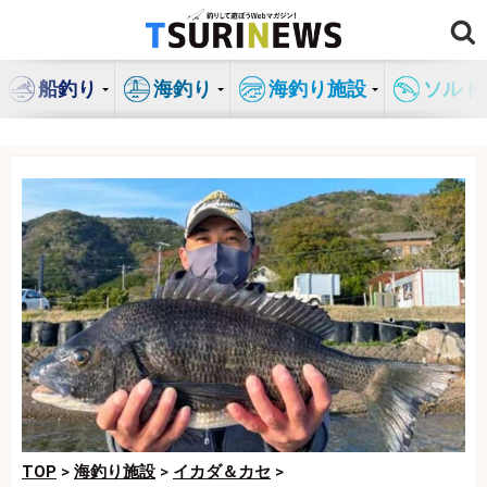
コ
ン
テ
船釣り
海釣り
海釣り施設
ソルト
ン
ツ
へ
ス
キ
ッ
プ
TOP
>
海釣り施設
>
イカダ＆カセ
>