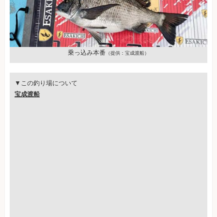
乗っ込み本番
（提供：宝成渡船）
▼この釣り場について
宝成渡船