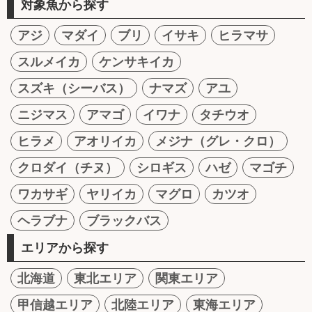
対象魚から探す
アジ
マダイ
ブリ
イサキ
ヒラマサ
スルメイカ
ケンサキイカ
スズキ（シーバス）
ナマズ
アユ
ニジマス
アマゴ
イワナ
タチウオ
ヒラメ
アオリイカ
メジナ（グレ・クロ）
クロダイ（チヌ）
シロギス
ハゼ
マゴチ
ワカサギ
ヤリイカ
マグロ
カツオ
ヘラブナ
ブラックバス
エリアから探す
北海道
東北エリア
関東エリア
甲信越エリア
北陸エリア
東海エリア