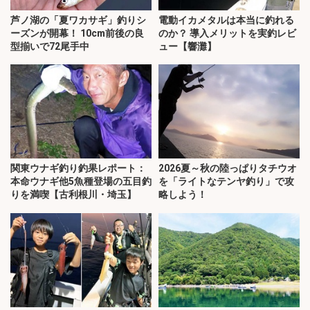
芦ノ湖の「夏ワカサギ」釣りシ
電動イカメタルは本当に釣れる
ーズンが開幕！ 10cm前後の良
のか？ 導入メリットを実釣レビ
型揃いで72尾手中
ュー【響灘】
関東ウナギ釣り釣果レポート：
2026夏～秋の陸っぱりタチウオ
本命ウナギ他5魚種登場の五目釣
を「ライトなテンヤ釣り」で攻
りを満喫【古利根川・埼玉】
略しよう！