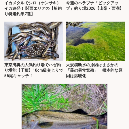
イカメタルでシロ（ケンサキ）
今週のヘラブナ「ピックアッ
イカ連発！ 関西エリアの【船釣
プ」釣り場2026【山梨・西湖】
り特選釣果7選】
東京湾奥の人気釣り場でハゼ釣
大規模断水の原因はまさかの
り堪能【千葉】10cm級交じりで
「藻の異常繁殖」 根本的な原
56尾キャッチ！
因は温暖化