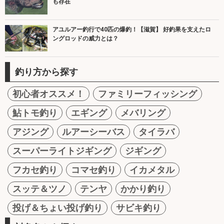
も存在
アユルアー釣行で40匹の爆釣！【滋賀】 好釣果を支えたロ
ングロッドの威力とは？
釣り方から探す
初心者オススメ！
ファミリーフィッシング
鮎トモ釣り
エギング
メバリング
アジング
ルアーシーバス
タイラバ
スーパーライトジギング
ジギング
フカセ釣り
コマセ釣り
イカメタル
スッテ＆ツノ
テンヤ
かかり釣り
投げ＆ちょい投げ釣り
サビキ釣り