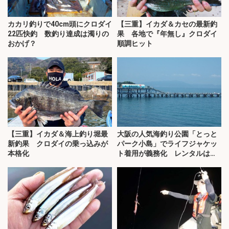
カカリ釣りで40cm頭にクロダイ
【三重】イカダ＆カセの最新釣
22匹快釣 数釣り達成は濁りの
果 各地で『年無し』クロダイ
おかげ？
順調ヒット
【三重】イカダ＆海上釣り堀最
大阪の人気海釣り公園「とっと
新釣果 クロダイの乗っ込みが
パーク小島」でライフジャケッ
本格化
ト着用が義務化 レンタルはオ
ススメできない？