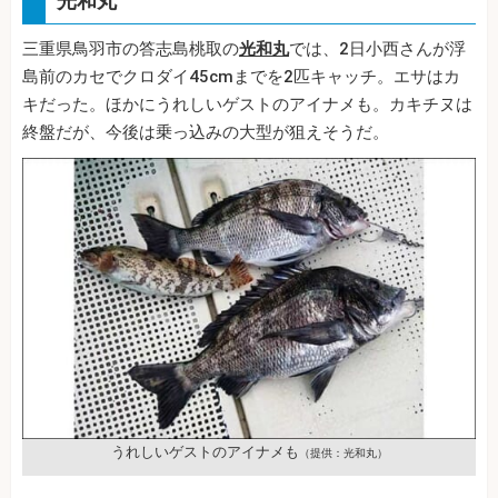
光和丸
三重県鳥羽市の答志島桃取の
光和丸
では、2日小西さんが浮
島前のカセでクロダイ45cmまでを2匹キャッチ。エサはカ
キだった。ほかにうれしいゲストのアイナメも。カキチヌは
終盤だが、今後は乗っ込みの大型が狙えそうだ。
うれしいゲストのアイナメも
（提供：光和丸）