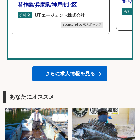
釣り具
荷作業/兵庫県/神戸市北区
会社名
UTエージェント株式会社
会社名
sponsored by 求人ボックス
さらに求人情報を見る
あなたにオススメ