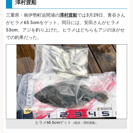
澤村渡船
三重県・南伊勢町迫間浦の
澤村渡船
では3月29日、青谷さん
がヒラメ65.5cmをゲット。同日には、安田さんがヒラメ
53cm、アジを釣り上げた。ヒラメはどちらもアジの泳がせ
での釣果だった。
ヒラメ65.5cmゲット
（提供：澤村渡船）