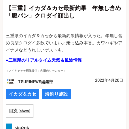
【三重】イカダ＆カセ最新釣果 年無し含め
「腹パン」クロダイ顔出し
三重県のイカダ＆カセから最新釣果情報が入った。年無し含
め良型クロダイ多数でいよいよ乗っ込み本番。カワハギやア
イナメなどうれしいゲストも。
●
三重県のリアルタイム天気＆風波情報
（アイキャッチ画像提供：内瀬釣りセンター）
2022年4月20日
TSURINEWS編集部
イカダ＆カセ
海釣り施設
目次
[
show
]