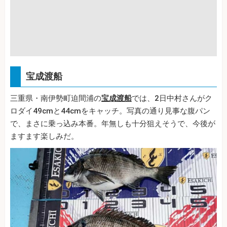
宝成渡船
三重県・南伊勢町迫間浦の
宝成渡船
では、2日中村さんがク
ロダイ49cmと44cmをキャッチ。写真の通り見事な腹パン
で、まさに乗っ込み本番。年無しも十分狙えそうで、今後が
ますます楽しみだ。