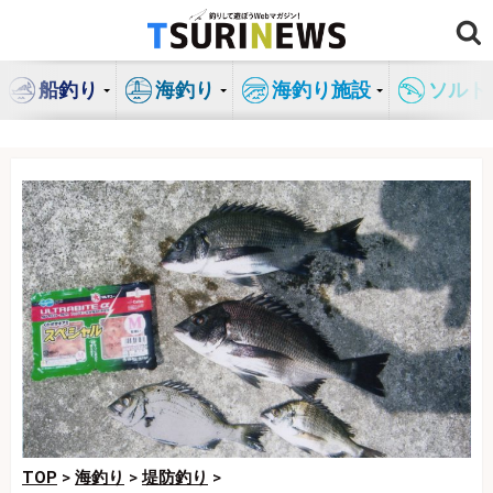
コ
ン
テ
船釣り
海釣り
海釣り施設
ソルト
ン
ツ
へ
ス
キ
ッ
プ
TOP
>
海釣り
>
堤防釣り
>