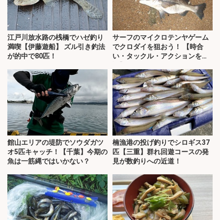
江戸川放水路の桟橋でハゼ釣り
サーフのマイクロテンヤゲーム
満喫【伊藤遊船】 ズル引き釣法
でクロダイを狙おう！ 【時合
が的中で80匹！
い・タックル・アクションを解
説】
館山エリアの堤防でソウダガツ
楠漁港の投げ釣りでシロギス37
オ5匹キャッチ！【千葉】今期の
匹【三重】群れ回遊コースの発
魚は一筋縄ではいかない？
見が数釣りへの近道！