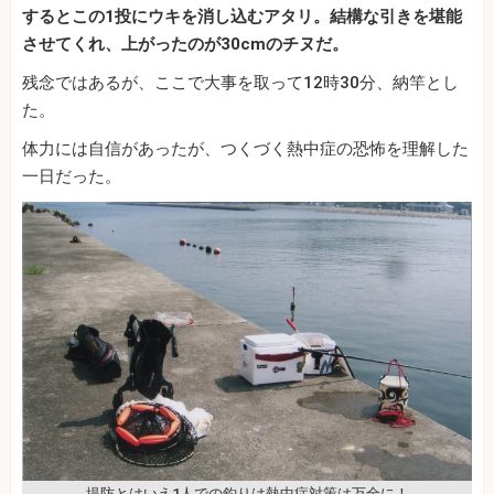
するとこの1投にウキを消し込むアタリ。結構な引きを堪能
させてくれ、上がったのが30cmのチヌだ。
残念ではあるが、ここで大事を取って12時30分、納竿とし
た。
体力には自信があったが、つくづく熱中症の恐怖を理解した
一日だった。
堤防とはいえ1人での釣りは熱中症対策は万全に！