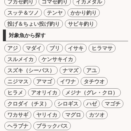
フカセ釣り
コマセ釣り
イカメタル
スッテ＆ツノ
テンヤ
かかり釣り
投げ＆ちょい投げ釣り
サビキ釣り
対象魚から探す
アジ
マダイ
ブリ
イサキ
ヒラマサ
スルメイカ
ケンサキイカ
スズキ（シーバス）
ナマズ
アユ
ニジマス
アマゴ
イワナ
タチウオ
ヒラメ
アオリイカ
メジナ（グレ・クロ）
クロダイ（チヌ）
シロギス
ハゼ
マゴチ
ワカサギ
ヤリイカ
マグロ
カツオ
ヘラブナ
ブラックバス