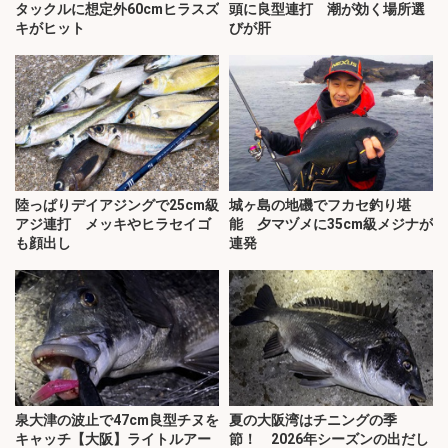
タックルに想定外60cmヒラスズ
頭に良型連打 潮が効く場所選
キがヒット
びが肝
陸っぱりデイアジングで25cm級
城ヶ島の地磯でフカセ釣り堪
アジ連打 メッキやヒラセイゴ
能 夕マヅメに35cm級メジナが
も顔出し
連発
泉大津の波止で47cm良型チヌを
夏の大阪湾はチニングの季
キャッチ【大阪】ライトルアー
節！ 2026年シーズンの出だし