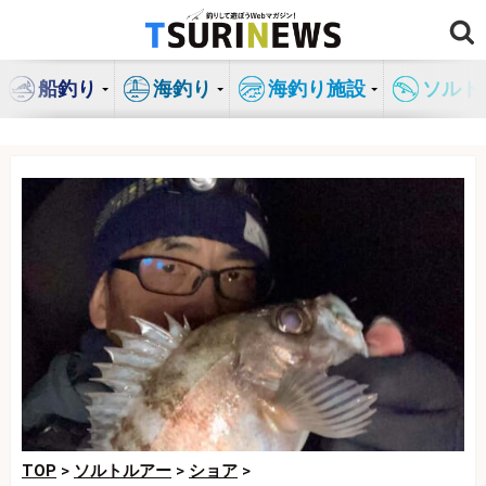
コ
ン
テ
船釣り
海釣り
海釣り施設
ソルト
ン
ツ
へ
ス
キ
ッ
プ
TOP
>
ソルトルアー
>
ショア
>