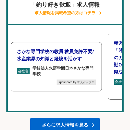
「釣り好き歓迎」求人情報
求人情報を掲載希望の方はコチラ
精肉・
「時給1
さかな専門学校の教員 教員免許不要/
のカッ
水産業界の知識と経験を活かす
勤OK
学校法人水野学園日本さかな専門
会社名
県/志
学校
会社名
sponsored by 求人ボックス
さらに求人情報を見る