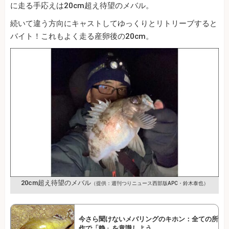
に走る手応えは20cm超え待望のメバル。
続いて違う方向にキャストしてゆっくりとリトリーブすると
バイト！これもよく走る産卵後の20cm。
20cm超え待望のメバル
（提供：週刊つりニュース西部版APC・鈴木泰也）
今さら聞けないメバリングのキホン：全ての所
作で「静」を意識しよう