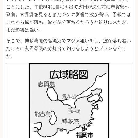
ことにした。午後5時に自宅を出て夕日が沈む前に志賀島へ
到着。玄界灘を見るとまだシケの影響で波が高い。予報では
これから風が落ち、波が幾分落ちるだろうと釣りに来たが、
まだ影響は強い。
そこで、博多湾側の弘漁港でマヅメ狙いをし、波が落ち着い
たころに玄界灘側の赤灯台で釣りをしようとプランを立て
た。