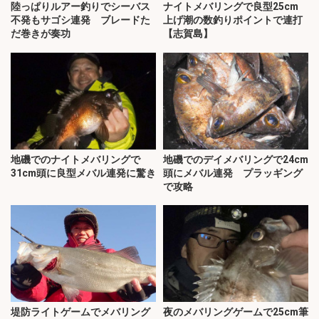
陸っぱりルアー釣りでシーバス
ナイトメバリングで良型25cm
不発もサゴシ連発 ブレードた
上げ潮の数釣りポイントで連打
だ巻きが奏功
【志賀島】
地磯でのナイトメバリングで
地磯でのデイメバリングで24cm
31cm頭に良型メバル連発に驚き
頭にメバル連発 プラッギング
で攻略
堤防ライトゲームでメバリング
夜のメバリングゲームで25cm筆