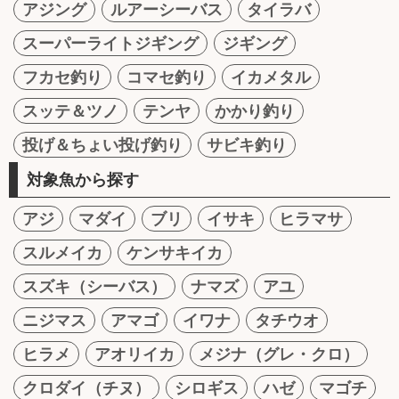
アジング
ルアーシーバス
タイラバ
スーパーライトジギング
ジギング
フカセ釣り
コマセ釣り
イカメタル
スッテ＆ツノ
テンヤ
かかり釣り
投げ＆ちょい投げ釣り
サビキ釣り
対象魚から探す
アジ
マダイ
ブリ
イサキ
ヒラマサ
スルメイカ
ケンサキイカ
スズキ（シーバス）
ナマズ
アユ
ニジマス
アマゴ
イワナ
タチウオ
ヒラメ
アオリイカ
メジナ（グレ・クロ）
クロダイ（チヌ）
シロギス
ハゼ
マゴチ