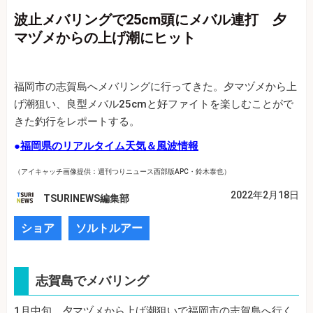
波止メバリングで25cm頭にメバル連打 夕
マヅメからの上げ潮にヒット
福岡市の志賀島へメバリングに行ってきた。夕マヅメから上
げ潮狙い、良型メバル25cmと好ファイトを楽しむことがで
きた釣行をレポートする。
●
福岡県のリアルタイム天気＆風波情報
（アイキャッチ画像提供：週刊つりニュース西部版APC・鈴木泰也）
2022年2月18日
TSURINEWS編集部
ショア
ソルトルアー
志賀島でメバリング
1月中旬、夕マヅメから上げ潮狙いで福岡市の志賀島へ行く