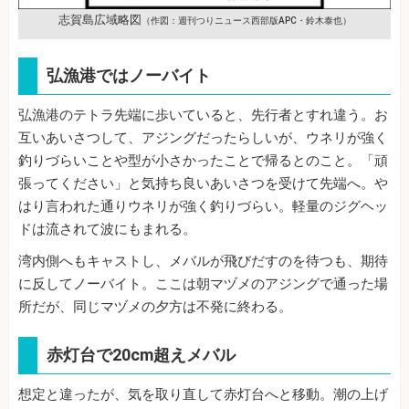
志賀島広域略図
（作図：週刊つりニュース西部版APC・鈴木泰也）
弘漁港ではノーバイト
弘漁港のテトラ先端に歩いていると、先行者とすれ違う。お
互いあいさつして、アジングだったらしいが、ウネリが強く
釣りづらいことや型が小さかったことで帰るとのこと。「頑
張ってください」と気持ち良いあいさつを受けて先端へ。や
はり言われた通りウネリが強く釣りづらい。軽量のジグヘッ
ドは流されて波にもまれる。
湾内側へもキャストし、メバルが飛びだすのを待つも、期待
に反してノーバイト。ここは朝マヅメのアジングで通った場
所だが、同じマヅメの夕方は不発に終わる。
赤灯台で20cm超えメバル
想定と違ったが、気を取り直して赤灯台へと移動。潮の上げ