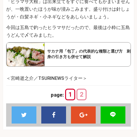
「ヒラマサ大根」は出来立てをすぐに食べてもかまいません
が、一晩置いたほうが味が浸みこみます。盛り付けは針しょ
うが・白髪ネギ・小ネギなどをあしらいましょう。
今回は五島で釣ったヒラマサだったので、最後は小粋に五島
うどんで〆てみました。
サカナ用「包丁」の代表的な種類と選び方 刺
身の引き方も併せて解説
＜宮崎逝之介／TSURINEWSライター＞
1
2
page: