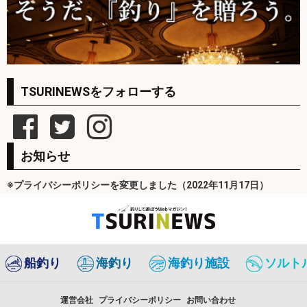
TSURINEWSをフォローする
お知らせ
※プライバシーポリシーを変更しました（2022年11月17日）
船釣り
海釣り
海釣り施設
ソルト
運営会社
プライバシーポリシー
お問い合わせ