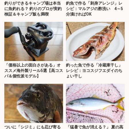
釣りができるキャンプ場は本当
釣魚で作る「刺身アレンジ」レ
に魚釣れる？ 釣りのプロが実釣
シピ：マルアジの酢洗い 4～5
検証＆キャンプ飯も満喫
分漬ければOK
「価格以上の面白さがある」オ
釣った魚で作る「冷蔵庫干し」
ススメ海外製リール5選【高コス
レシピ：ヨコスジフエダイのち
パ＆個性派モデル】
ょい干し
ついに「シジミ」にも忍び寄る
「猛暑で魚が消える？」 夏の高