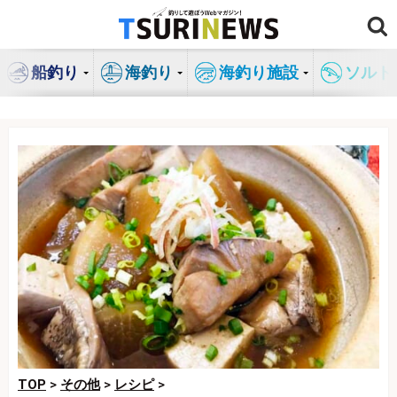
コ
ン
テ
船釣り
海釣り
海釣り施設
ソルト
ン
ツ
へ
ス
キ
ッ
プ
TOP
>
その他
>
レシピ
>