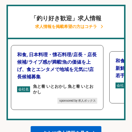
「釣り好き歓迎」求人情報
求人情報を掲載希望の方はコチラ
和食, 日本料理・懐石料理/店長・店長
和食, 
候補/ライブ感が満載!魚の価値を上
新鮮な
げ、食とエンタメで地域を元気に!店
若手ス
長候補募集
会社名
魚と肴 いとおかし 魚と肴 いとお
会社名
かし
sponsored by 求人ボックス