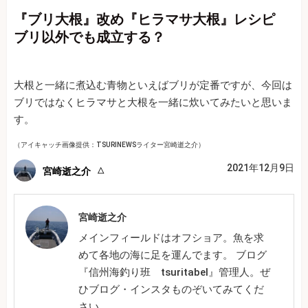
『ブリ大根』改め『ヒラマサ大根』レシピ
ブリ以外でも成立する？
大根と一緒に煮込む青物といえばブリが定番ですが、今回は
ブリではなくヒラマサと大根を一緒に炊いてみたいと思いま
す。
（アイキャッチ画像提供：TSURINEWSライター宮崎逝之介）
2021年12月9日
宮崎逝之介
宮崎逝之介
メインフィールドはオフショア。魚を求
めて各地の海に足を運んでます。 ブログ
『信州海釣り班 tsuritabel』管理人。ぜ
ひブログ・インスタものぞいてみてくだ
さい。