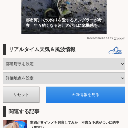
都市河川での釣りを愛するアングラーが考
察 年々酷くなる河川の汚れに危機感を持
とう
Recommended by
リアルタイム天気＆風波情報
関連する記事
主婦が青イソメを飼育してみた 不吉な予感がついに的中
（第3回）