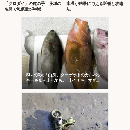
「クロダイ」の魔の手 茨城の
水温が釣果に与える影響と攻略
名所で漁獲量が半減
法
SLJの3大「白身」ターゲットのカルパッ
チョを食べ比べてみた 【イサキ・マダ
イ・キジハタ】