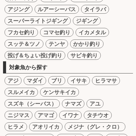
アジング
ルアーシーバス
タイラバ
スーパーライトジギング
ジギング
フカセ釣り
コマセ釣り
イカメタル
スッテ＆ツノ
テンヤ
かかり釣り
投げ＆ちょい投げ釣り
サビキ釣り
対象魚から探す
アジ
マダイ
ブリ
イサキ
ヒラマサ
スルメイカ
ケンサキイカ
スズキ（シーバス）
ナマズ
アユ
ニジマス
アマゴ
イワナ
タチウオ
ヒラメ
アオリイカ
メジナ（グレ・クロ）