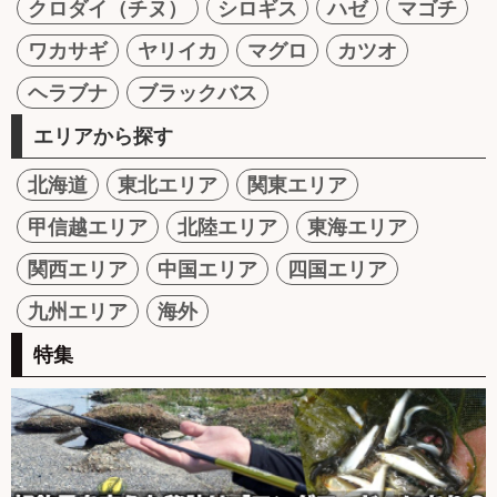
クロダイ（チヌ）
シロギス
ハゼ
マゴチ
ワカサギ
ヤリイカ
マグロ
カツオ
ヘラブナ
ブラックバス
エリアから探す
北海道
東北エリア
関東エリア
甲信越エリア
北陸エリア
東海エリア
関西エリア
中国エリア
四国エリア
九州エリア
海外
特集