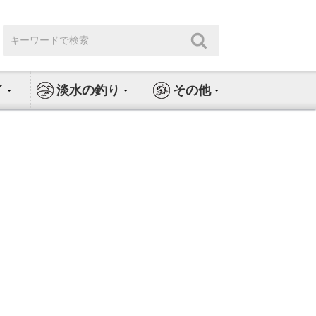
検
検
索:
索
イ
淡水の釣り
その他