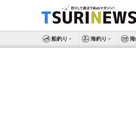
コ
ン
テ
ン
ツ
船釣り
海釣り
海
へ
ス
キ
ッ
プ