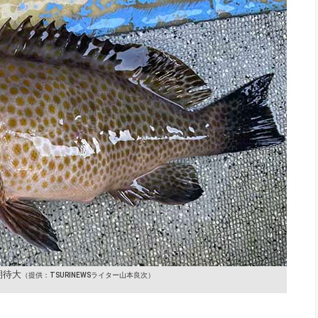
期待大
（提供：TSURINEWSライター山本良次）