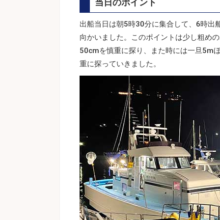
当日のポイント
出船当日は朝5時30分に集合して、6時出船
向かいました。このポイントは少し粗めの
50cmを慎重に探り、また時には一旦5
重に探っていきました。