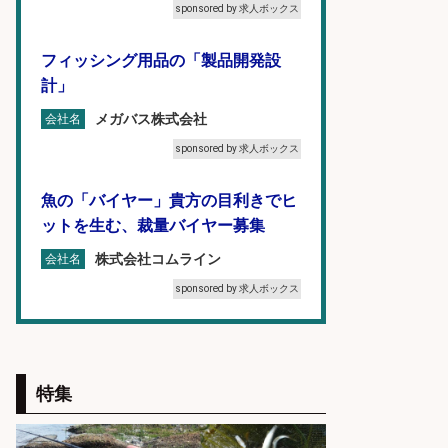
sponsored by 求人ボックス
フィッシング用品の「製品開発設
計」
メガバス株式会社
会社名
sponsored by 求人ボックス
魚の「バイヤー」貴方の目利きでヒ
ットを生む、裁量バイヤー募集
株式会社コムライン
会社名
sponsored by 求人ボックス
大手釣り具メーカー 電動リールの機
械設計/NX/44万～
特集
パーソル エクセル HRパートナ
会社名
ーズ株式会社
sponsored by 求人ボックス