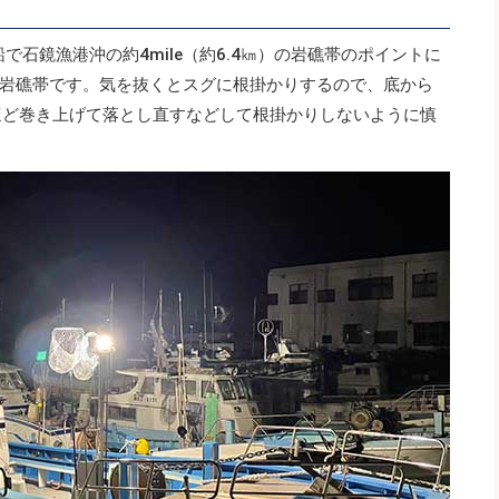
で石鏡漁港沖の約4mile（約6.4㎞）の岩礁帯のポイントに
岩礁帯です。気を抜くとスグに根掛かりするので、底から
mほど巻き上げて落とし直すなどして根掛かりしないように慎