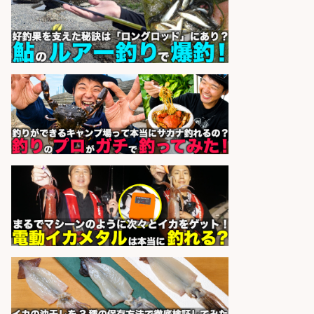
配達/ドライバー/ドライバー補助 魚
の梱包 年齢経験不問/完全週休2日で
最低月収33万円保証
株式会社ワイズ
会社名
sponsored by 求人ボックス
釣り具などの出荷作業～～/工場/製
造
UTグループ株式会社
会社名
sponsored by 求人ボックス
レジカウンター/お釣りの計算不要
の簡単レジ 未経験も安心の研修あり
1日2h
オーケー株式会社
会社名