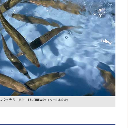
はバッチリ
（提供：TSURINEWSライター山本良次）