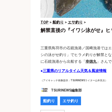
TOP
>
船釣り
>
エサ釣り
>
解禁直後の『イワシ泳がせ』ヒラ
三重県鳥羽市の石鏡漁港／国﨑漁港ではエ
シの泳がせ釣り」でヒラメ釣りが解禁とな
に石鏡漁港から出船する「
幸徳丸
」さんで
●
三重県のリアルタイム天気＆風波情報
（アイキャッチ画像提供：TSURINEWSライター山本良次）
TSURINEWS編集部
船釣り
エサ釣り