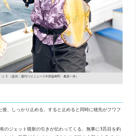
ヒット
（提供：週刊つりニュース中部版APC・桑原一幸）
た後、しっかり止める。すると止めると同時に穂先がフワフ
有のジェット噴射の引きが伝わってくる。無事に1匹目を釣