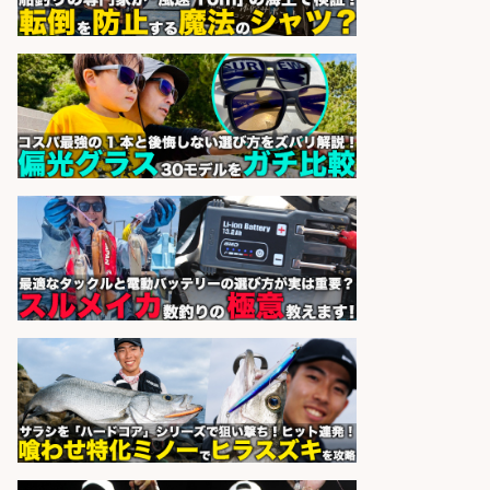
sponsored by 求人ボックス
宮崎/魚や漁業に関わる現場・事務
の「総合職」 未経験可
宮崎県漁業協同組合連合会
会社名
sponsored by 求人ボックス
釣り具メーカーでの釣り竿の販売促
進業務
株式会社天龍
会社名
sponsored by 求人ボックス
さらに求人情報を見る