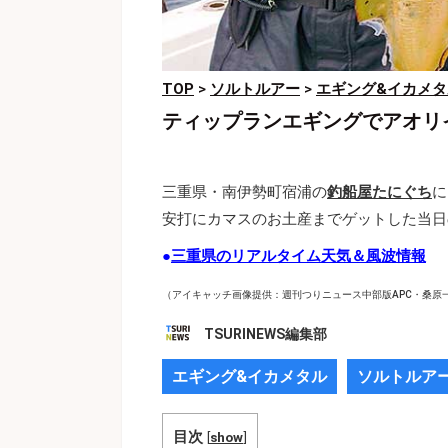
TOP
>
ソルトルアー
>
エギング&イカメタ
ティップランエギングでアオリ
三重県・南伊勢町宿浦の
釣船屋たにぐち
に
安打にカマスのお土産までゲットした当日
●
三重県のリアルタイム天気＆風波情報
（アイキャッチ画像提供：週刊つりニュース中部版APC・桑原
TSURINEWS編集部
エギング&イカメタル
ソルトルア
目次
[
show
]