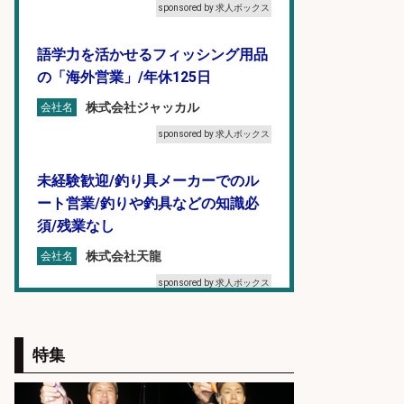
sponsored by 求人ボックス
語学力を活かせるフィッシング用品
の「海外営業」/年休125日
株式会社ジャッカル
会社名
sponsored by 求人ボックス
未経験歓迎/釣り具メーカーでのル
ート営業/釣りや釣具などの知識必
須/残業なし
株式会社天龍
会社名
sponsored by 求人ボックス
福岡「現場監督」/釣り好き歓迎/残
業10時間/経験者歓迎
特集
広松久水産株式会社
会社名