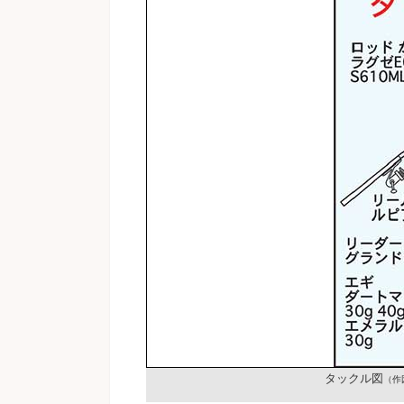
タックル図
（作