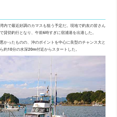
湾内で最近好調のカマスも狙う予定だ。現地で釣友の皆さん
人で貸切釣行となり、午前6時すぎに宿浦港を出港した。
悪かったものの、沖のポイントを中心に良型のチャンス大と
ら約10分の水深20m付近からスタートした。