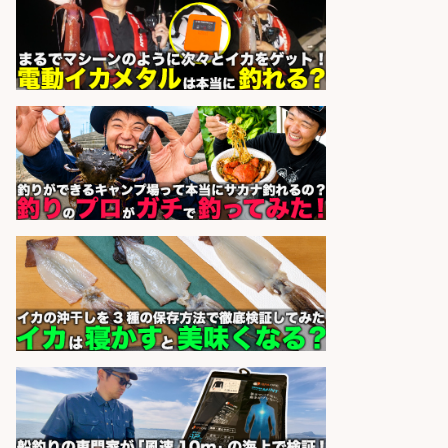
sponsored by 求人ボックス
釣り好きを活かす「法人営業」/提
案型ルート営業/直行直帰OK
株式会社スポーツライフプラネ
会社名
ッツ
sponsored by 求人ボックス
8月開始/釣り具メーカーでの営業ア
シスタントのお仕事/残業なし/即日
勤務可/営業事務/軽作業
株式会社パソナ
会社名
sponsored by 求人ボックス
フィッシング用品の「製品開発設
計」
メガバス株式会社
会社名