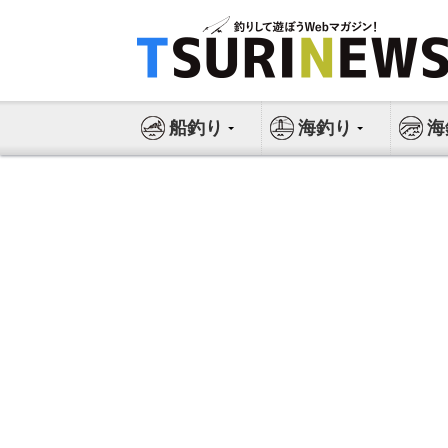
コ
ン
テ
ン
ツ
船釣り
海釣り
海
へ
ス
キ
ッ
プ