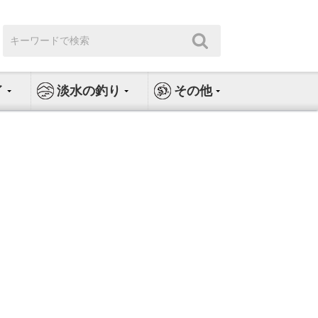
検
検
索:
索
イ
淡水の釣り
その他