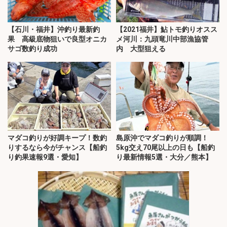
【石川・福井】沖釣り最新釣
【2021福井】鮎トモ釣りオスス
果 高級底物狙いで良型オニカ
メ河川：九頭竜川中部漁協管
サゴ数釣り成功
内 大型狙える
マダコ釣りが好調キープ！数釣
島原沖でマダコ釣りが順調！
りするなら今がチャンス【船釣
5kg交え70尾以上の日も【船釣
り釣果速報9選・愛知】
り最新情報5選・大分／熊本】