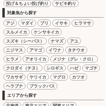
投げ＆ちょい投げ釣り
サビキ釣り
対象魚から探す
アジ
マダイ
ブリ
イサキ
ヒラマサ
スルメイカ
ケンサキイカ
スズキ（シーバス）
ナマズ
アユ
ニジマス
アマゴ
イワナ
タチウオ
ヒラメ
アオリイカ
メジナ（グレ・クロ）
クロダイ（チヌ）
シロギス
ハゼ
マゴチ
ワカサギ
ヤリイカ
マグロ
カツオ
ヘラブナ
ブラックバス
エリアから探す
北海道
東北エリア
関東エリア