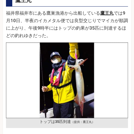
鷹王丸
福井県福井市にある鷹巣漁港から出船している
鷹王丸
では9
月10日、半夜のイカメタル便では良型交じりでマイカが順調
に上がり、午後9時半にはトップの釣果が35匹に到達するほ
どの釣れゆきだった。
トップは35匹到達
（提供：鷹王丸）