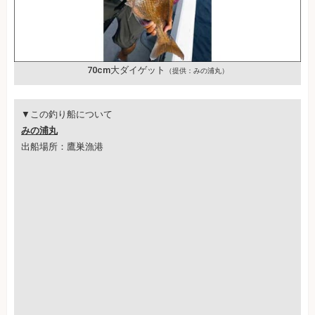
70cm大ダイゲット
（提供：みの浦丸）
▼この釣り船について
みの浦丸
出船場所：鷹巣漁港