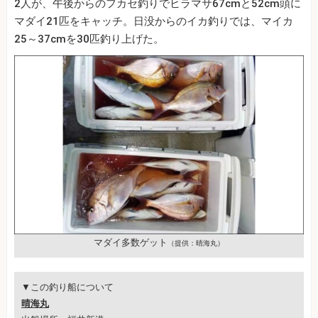
2人が、午後からのフカセ釣りでヒラマサ67cmと52cm頭に
マダイ21匹をキャッチ。日没からのイカ釣りでは、マイカ
25～37cmを30匹釣り上げた。
マダイ多数ゲット
（提供：晴海丸）
▼この釣り船について
晴海丸