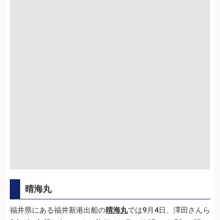
晴海丸
福井県にある福井新港出船の
晴海丸
では9月4日、澤田さんら