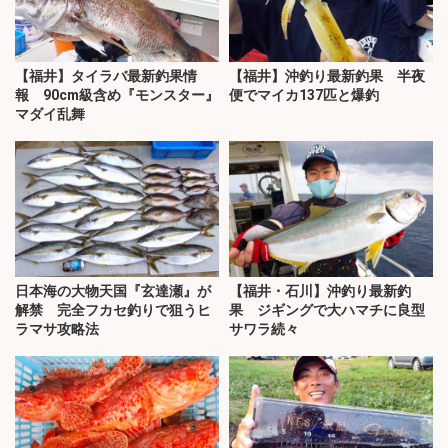
【福井】タイラバ最新釣果情
【福井】沖釣り最新釣果 半夜
報 90cm級含め『モンスター』
便でマイカ137匹と爆釣
マダイ乱舞
日本海の大物天国『玄達瀬』が
【福井・石川】沖釣り最新釣
解禁 完全フカセ釣りで狙うヒ
果 ジギングで大ハマチに良型
ラマサ攻略法
サワラ続々