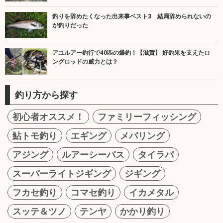
釣りを辞めたくなった出来事ベスト3 結局辞められないの
が釣りだった
アユルアー釣行で40匹の爆釣！【滋賀】 好釣果を支えたロ
ングロッドの威力とは？
釣り方から探す
初心者オススメ！
ファミリーフィッシング
鮎トモ釣り
エギング
メバリング
アジング
ルアーシーバス
タイラバ
スーパーライトジギング
ジギング
フカセ釣り
コマセ釣り
イカメタル
スッテ＆ツノ
テンヤ
かかり釣り