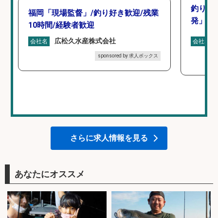
釣り好
福岡「現場監督」/釣り好き歓迎/残業
発」/D
10時間/経験者歓迎
広松久水産株式会社
会社名
会社名
sponsored by 求人ボックス
さらに求人情報を見る
あなたにオススメ