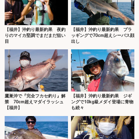
【福井】沖釣り最新釣果 夜釣
【福井】沖釣り最新釣果 プラ
りのマイカ堅調でまだまだ狙い
ッギングで70cm超えシーバス顔
目
出し
鷹巣沖で『完全フカセ釣り』解
【福井】沖釣り最新釣果 ジギ
禁 70cm超えマダイラッシュ
ングで10kg級メダイ登場に青物
【福井】
も続々