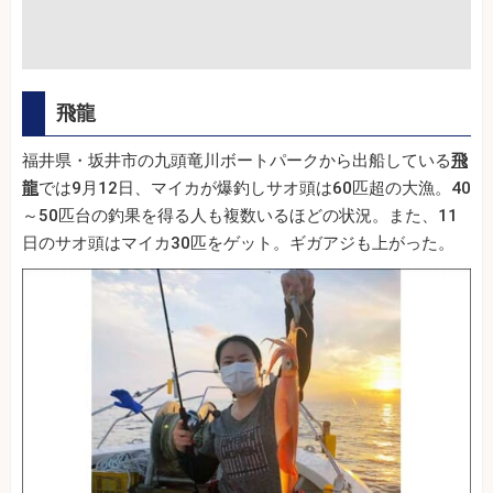
飛龍
福井県・坂井市の九頭竜川ボートパークから出船している
飛
龍
では9月12日、マイカが爆釣しサオ頭は60匹超の大漁。40
～50匹台の釣果を得る人も複数いるほどの状況。また、11
日のサオ頭はマイカ30匹をゲット。ギガアジも上がった。