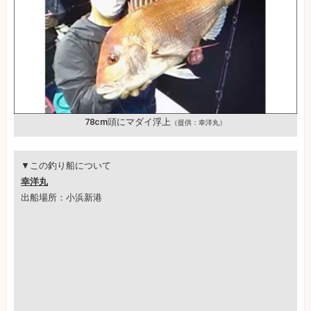
78cm頭にマダイ浮上
（提供：幸洋丸）
▼この釣り船について
幸洋丸
出船場所：小浜新港