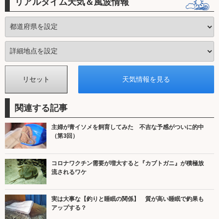
リアルタイム天気＆風波情報
関連する記事
主婦が青イソメを飼育してみた 不吉な予感がついに的中
（第3回）
コロナワクチン需要が増大すると『カブトガニ』が積極放
流されるワケ
実は大事な【釣りと睡眠の関係】 質が高い睡眠で釣果も
アップする？