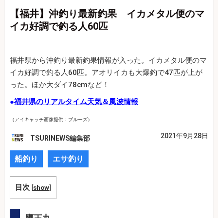
【福井】沖釣り最新釣果 イカメタル便のマ
イカ好調で釣る人60匹
福井県から沖釣り最新釣果情報が入った。イカメタル便のマ
イカ好調で釣る人60匹。アオリイカも大爆釣で47匹が上が
った。ほか大ダイ78cmなど！
●
福井県のリアルタイム天気＆風波情報
（アイキャッチ画像提供：ブルーズ）
2021年9月28日
TSURINEWS編集部
船釣り
エサ釣り
目次
[
show
]