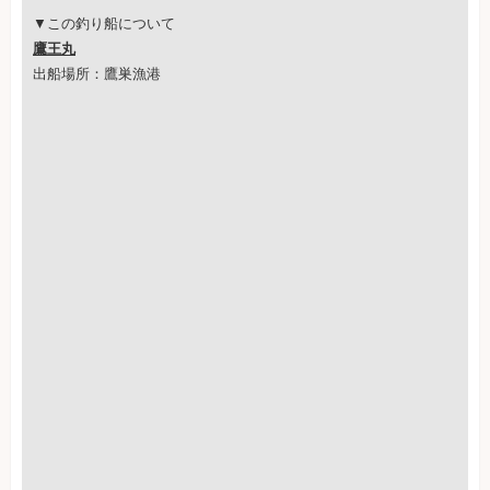
▼この釣り船について
鷹王丸
出船場所：鷹巣漁港