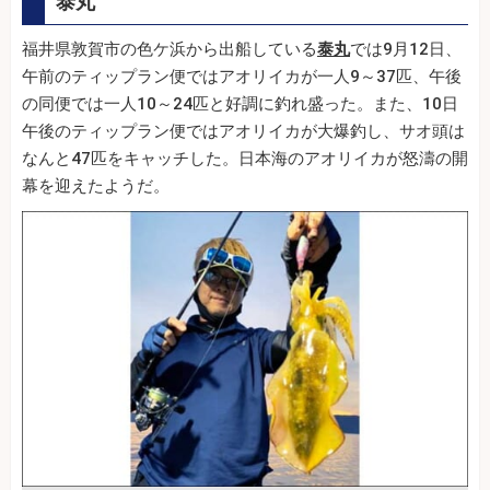
泰丸
福井県敦賀市の色ケ浜から出船している
泰丸
では9月12日、
午前のティップラン便ではアオリイカが一人9～37匹、午後
の同便では一人10～24匹と好調に釣れ盛った。また、10日
午後のティップラン便ではアオリイカが大爆釣し、サオ頭は
なんと47匹をキャッチした。日本海のアオリイカが怒濤の開
幕を迎えたようだ。