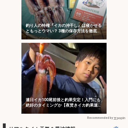
釣り人の特権『イカの沖干し』は寝かせる
ともっとウマい？ 3種の保存方法を徹底検
証
連日イカ100尾前後と釣果安定！入門にも
絶好のタイミングか【夜焚きイカ釣果速報
20選・福岡】
Recommended by