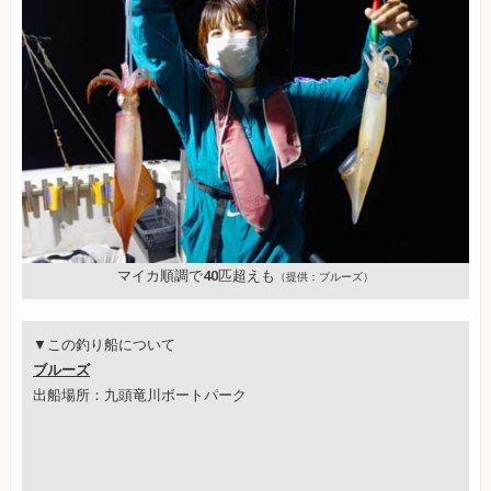
マイカ順調で40匹超えも
（提供：ブルーズ）
▼この釣り船について
ブルーズ
出船場所：九頭竜川ボートパーク