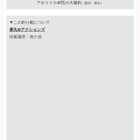
アオリイカ47匹の大爆釣
（提供：泰丸）
▼この釣り船について
泰丸Ⅲアクションズ
出船場所：色ケ浜