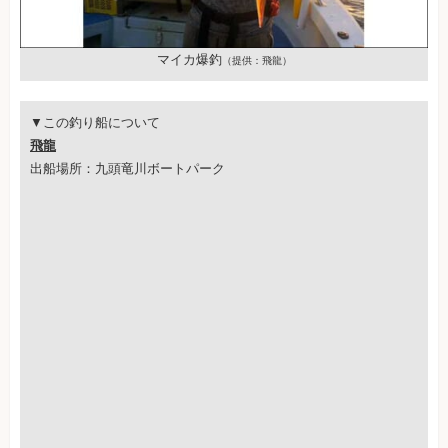
マイカ爆釣
（提供：飛龍）
▼この釣り船について
飛龍
出船場所：九頭竜川ボートパーク