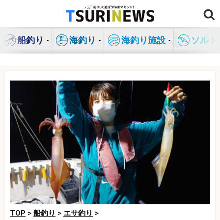
コ
ン
テ
船釣り
海釣り
海釣り施設
ソルト
ン
ツ
へ
ス
キ
ッ
プ
TOP
>
船釣り
>
エサ釣り
>