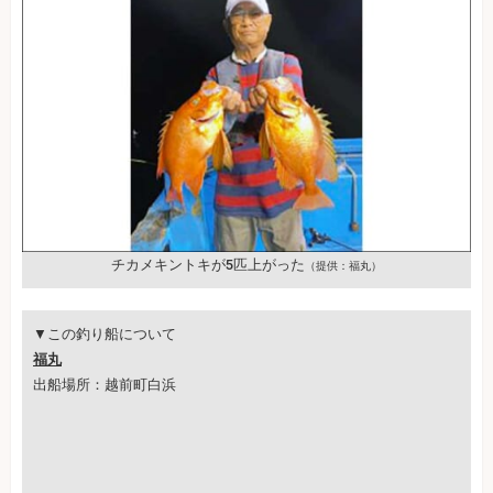
チカメキントキが5匹上がった
（提供：福丸）
▼この釣り船について
福丸
出船場所：越前町白浜