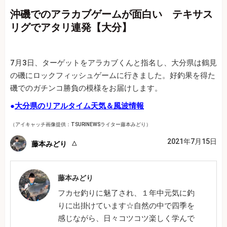
沖磯でのアラカブゲームが面白い テキサス
リグでアタリ連発【大分】
7月3日、ターゲットをアラカブくんと指名し、大分県は鶴見
の磯にロックフィッシュゲームに行きました。好釣果を得た
磯でのガチンコ勝負の模様をお届けします。
●
大分県のリアルタイム天気＆風波情報
（アイキャッチ画像提供：TSURINEWSライター藤本みどり）
2021年7月15日
藤本みどり
藤本みどり
フカセ釣りに魅了され、１年中元気に釣
りに出掛けています☆自然の中で四季を
感じながら、日々コツコツ楽しく学んで