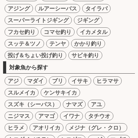
アジング
ルアーシーバス
タイラバ
スーパーライトジギング
ジギング
フカセ釣り
コマセ釣り
イカメタル
スッテ＆ツノ
テンヤ
かかり釣り
投げ＆ちょい投げ釣り
サビキ釣り
対象魚から探す
アジ
マダイ
ブリ
イサキ
ヒラマサ
スルメイカ
ケンサキイカ
スズキ（シーバス）
ナマズ
アユ
ニジマス
アマゴ
イワナ
タチウオ
ヒラメ
アオリイカ
メジナ（グレ・クロ）