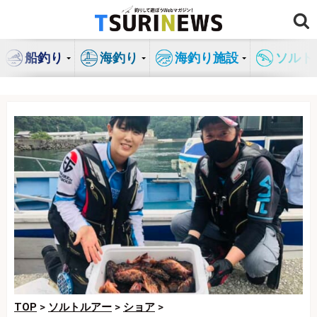
コ
ン
テ
船釣り
海釣り
海釣り施設
ソルト
ン
ツ
へ
ス
キ
ッ
プ
TOP
>
ソルトルアー
>
ショア
>