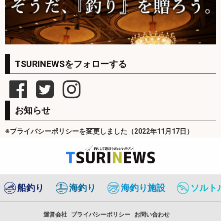
TSURINEWSをフォローする
お知らせ
※プライバシーポリシーを変更しました（2022年11月17日）
船釣り
海釣り
海釣り施設
ソルト
運営会社
プライバシーポリシー
お問い合わせ