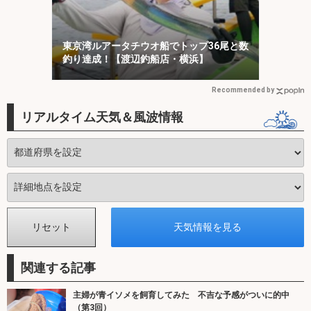
東京湾ルアータチウオ船でトップ36尾と数
釣り達成！【渡辺釣船店・横浜】
Recommended by
リアルタイム天気＆風波情報
関連する記事
主婦が青イソメを飼育してみた 不吉な予感がついに的中
（第3回）