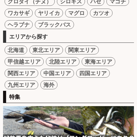
クロダイ（チヌ）
シロギス
ハゼ
マゴチ
ワカサギ
ヤリイカ
マグロ
カツオ
ヘラブナ
ブラックバス
エリアから探す
北海道
東北エリア
関東エリア
甲信越エリア
北陸エリア
東海エリア
関西エリア
中国エリア
四国エリア
九州エリア
海外
特集