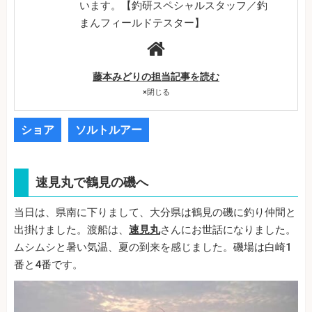
います。【釣研スペシャルスタッフ／釣
まんフィールドテスター】
藤本みどりの担当記事を読む
×
閉じる
ショア
ソルトルアー
速見丸で鶴見の磯へ
当日は、県南に下りまして、大分県は鶴見の磯に釣り仲間と
出掛けました。渡船は、
速見丸
さんにお世話になりました。
ムシムシと暑い気温、夏の到来を感じました。磯場は白崎1
番と4番です。