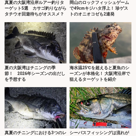
真夏の大阪湾沿岸ルアー釣りタ
岡山のロックフィッシュゲーム
ーゲット5選 カサゴ釣りながら
で49cmキジハタ浮上！ 珍ゲス
タチウオ回遊待ちがオススメ？
トのオニオコゼも2連発
夏の大阪湾はチニングの季
海水温25℃を超えると夏魚のシ
節！ 2026年シーズンの出だし
ーズンが本格化！ 大阪湾沿岸で
を予想する
狙えるターゲットを紹介
真夏のチニングにおける3つのレ
シーバスフィッシングは流れが