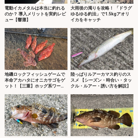
電動イカメタルは本当に釣れる
大雨後の濁りを攻略！ 「ドラグ
のか？ 導入メリットを実釣レビ
ゆるゆる釣法」で1.5kgアオリ
ュー【響灘】
イカをキャッチ
地磯ロックフィッシュゲームで
陸っぱりルアーカマス釣りのス
本命アカハタにオニカサゴをゲ
スメ 【シーズン・時合い・タッ
ット！【三重】ホッグ系ワーム
クル・ルアー・誘い方を解説】
にヒット