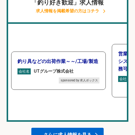
「釣り好き歓迎」求人情報
求人情報を掲載希望の方はコチラ
営業事
釣り具などの出荷作業～～/工場/製造
シスタ
務可/
UTグループ株式会社
会社名
会社名
sponsored by 求人ボックス
さらに求人情報を見る