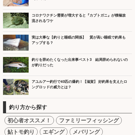
コロナワクチン需要が増大すると『カブトガニ』が積極放
流されるワケ
実は大事な【釣りと睡眠の関係】 質が高い睡眠で釣果も
アップする？
釣りを辞めたくなった出来事ベスト3 結局辞められないの
が釣りだった
アユルアー釣行で40匹の爆釣！【滋賀】 好釣果を支えたロ
ングロッドの威力とは？
釣り方から探す
初心者オススメ！
ファミリーフィッシング
鮎トモ釣り
エギング
メバリング