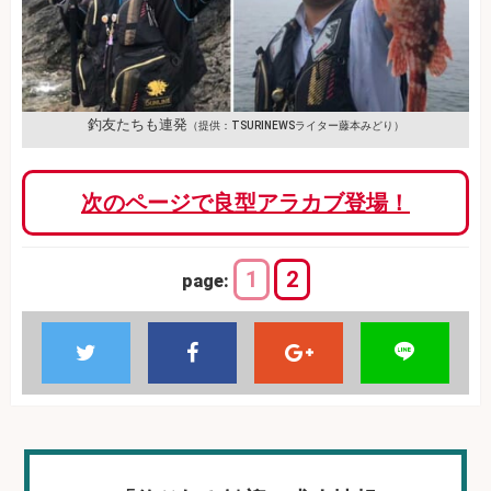
釣友たちも連発
（提供：TSURINEWSライター藤本みどり）
次のページで良型アラカブ登場！
1
2
page: