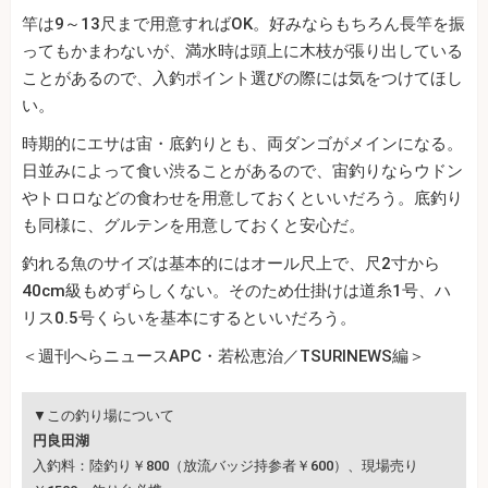
竿は9～13尺まで用意すればOK。好みならもちろん長竿を振
ってもかまわないが、満水時は頭上に木枝が張り出している
ことがあるので、入釣ポイント選びの際には気をつけてほし
い。
時期的にエサは宙・底釣りとも、両ダンゴがメインになる。
日並みによって食い渋ることがあるので、宙釣りならウドン
やトロロなどの食わせを用意しておくといいだろう。底釣り
も同様に、グルテンを用意しておくと安心だ。
釣れる魚のサイズは基本的にはオール尺上で、尺2寸から
40cm級もめずらしくない。そのため仕掛けは道糸1号、ハ
リス0.5号くらいを基本にするといいだろう。
＜週刊へらニュースAPC・若松恵治／TSURINEWS編＞
▼この釣り場について
円良田湖
入釣料：陸釣り￥800（放流バッジ持参者￥600）、現場売り