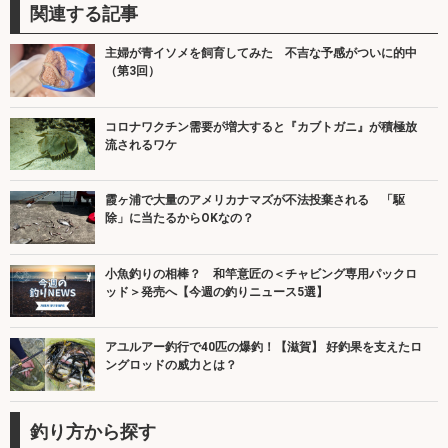
関連する記事
主婦が青イソメを飼育してみた 不吉な予感がついに的中
（第3回）
コロナワクチン需要が増大すると『カブトガニ』が積極放
流されるワケ
霞ヶ浦で大量のアメリカナマズが不法投棄される 「駆
除」に当たるからOKなの？
小魚釣りの相棒？ 和竿意匠の＜チャビング専用パックロ
ッド＞発売へ【今週の釣りニュース5選】
アユルアー釣行で40匹の爆釣！【滋賀】 好釣果を支えたロ
ングロッドの威力とは？
釣り方から探す