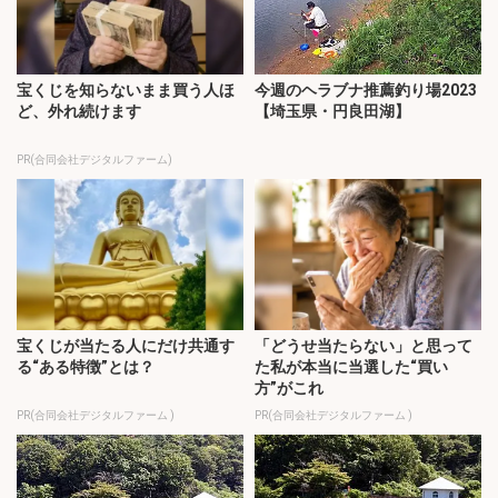
宝くじを知らないまま買う人ほ
今週のヘラブナ推薦釣り場2023
ど、外れ続けます
【埼玉県・円良田湖】
PR(合同会社デジタルファーム)
宝くじが当たる人にだけ共通す
「どうせ当たらない」と思って
る“ある特徴”とは？
た私が本当に当選した“買い
方”がこれ
PR(合同会社デジタルファーム )
PR(合同会社デジタルファーム )