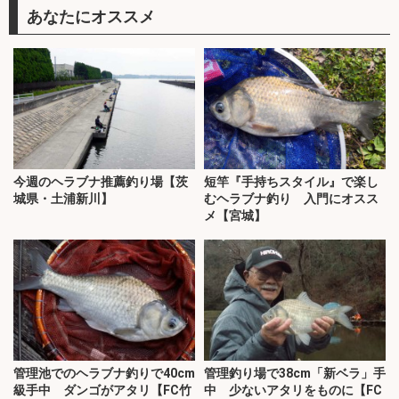
あなたにオススメ
今週のヘラブナ推薦釣り場【茨
短竿『手持ちスタイル』で楽し
城県・土浦新川】
むヘラブナ釣り 入門にオスス
メ【宮城】
管理池でのヘラブナ釣りで40cm
管理釣り場で38cm「新ベラ」手
級手中 ダンゴがアタリ【FC竹
中 少ないアタリをものに【FC