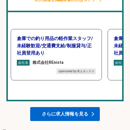
倉庫での釣り用品の軽作業スタッフ/
倉庫で
未経験歓迎/交通費支給/制服貸与/正
未経験
社員登用あり
社員登
株式会社REnista
会社名
会社名
sponsored by 求人ボックス
さらに求人情報を見る