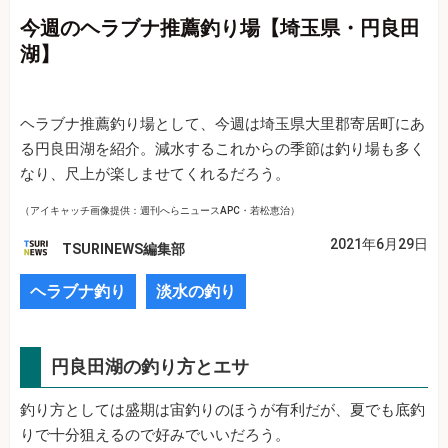
今週のヘラブナ推薦釣り場【埼玉県・円良田
湖】
ヘラブナ推薦釣り場として、今週は埼玉県大里郡寄居町にあ
る円良田湖を紹介。減水するこれからの季節は釣り場も多く
なり、尺上が楽しませてくれるだろう。
（アイキャッチ画像提供：週刊へらニュースAPC・若松恵治）
2021年6月29日
TSURINEWS編集部
ヘラブナ釣り
淡水の釣り
円良田湖の釣り方とエサ
釣り方としては盛期は宙釣りのほうが有利だが、夏でも底釣
りで十分狙えるので好みでいいだろう。