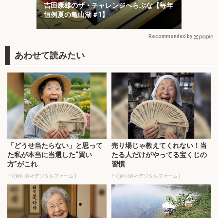
吉田康雄のザ・チャレンジへらぶな【毎年
恒例夏の亀山湖 #1】
Recommended by
「どうせ当たらない」と思って
売り場じゃ教えてくれない！当
た私が本当に当選した“買い
たる人だけがやってる宝くじの
方”がこれ
習慣
PR(合同会社デジタルファーム )
PR(合同会社デジタルファーム )