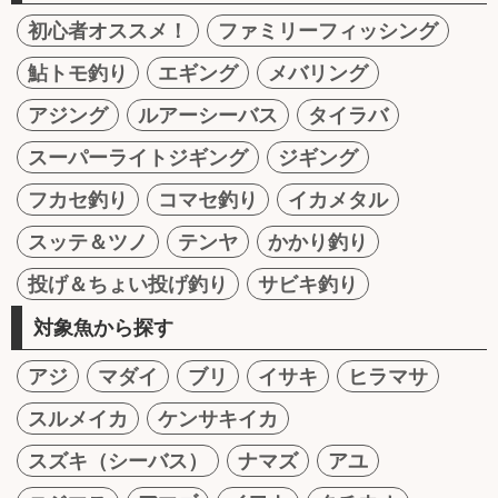
初心者オススメ！
ファミリーフィッシング
鮎トモ釣り
エギング
メバリング
アジング
ルアーシーバス
タイラバ
スーパーライトジギング
ジギング
フカセ釣り
コマセ釣り
イカメタル
スッテ＆ツノ
テンヤ
かかり釣り
投げ＆ちょい投げ釣り
サビキ釣り
対象魚から探す
アジ
マダイ
ブリ
イサキ
ヒラマサ
スルメイカ
ケンサキイカ
スズキ（シーバス）
ナマズ
アユ