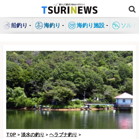
コ
ン
テ
船釣り
海釣り
海釣り施設
ソルト
ン
ツ
へ
ス
キ
ッ
プ
TOP
>
淡水の釣り
>
ヘラブナ釣り
>