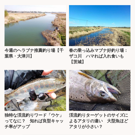
今週のヘラブナ推薦釣り場【千
春の乗っ込みマブナ好釣り場：
葉県・大津川】
ザコ川 ハマれば入れ食いも
【茨城】
独特な渓流釣りワード「ウケ」
渓流釣りターゲットのサイズに
ってなに？ 知れば良型キャッ
よるアタリの違い 大型魚ほど
チ率がアップ
アタリが小さい？