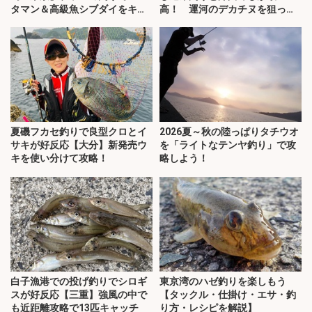
タマン＆高級魚シブダイをキャ
高！ 運河のデカチヌを狙って
ッチ！
みた
夏磯フカセ釣りで良型クロとイ
2026夏～秋の陸っぱりタチウオ
サキが好反応【大分】新発売ウ
を「ライトなテンヤ釣り」で攻
キを使い分けて攻略！
略しよう！
白子漁港での投げ釣りでシロギ
東京湾のハゼ釣りを楽しもう
スが好反応【三重】強風の中で
【タックル・仕掛け・エサ・釣
も近距離攻略で13匹キャッチ
り方・レシピを解説】