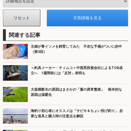
関連する記事
主婦が青イソメを飼育してみた 不吉な予感がついに的中
（第3回）
＜釣具メーカー・ティムコ＞中国系投資会社によるTOB成
立へ 1週間前には「反対」表明も
大規模断水の原因はまさかの「藻の異常繁殖」 根本的な
原因は温暖化
海釣り初心者にオススメは「サビキ＆ちょい投げ釣り」 必
要な道具と購入時の注意点を解説