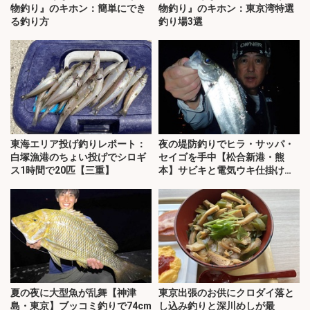
物釣り』のキホン：簡単にでき
物釣り』のキホン：東京湾特選
る釣り方
釣り場3選
東海エリア投げ釣りレポート：
夜の堤防釣りでヒラ・サッパ・
白塚漁港のちょい投げでシロギ
セイゴを手中【松合新港・熊
ス1時間で20匹【三重】
本】サビキと電気ウキ仕掛けで
攻略
夏の夜に大型魚が乱舞【神津
東京出張のお供にクロダイ落と
島・東京】ブッコミ釣りで74cm
し込み釣りと深川めしが最