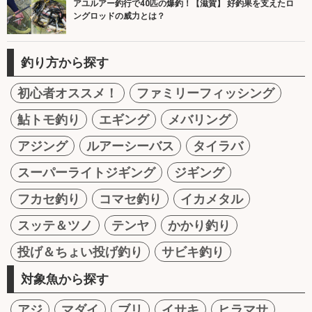
アユルアー釣行で40匹の爆釣！【滋賀】 好釣果を支えたロ
ングロッドの威力とは？
釣り方から探す
初心者オススメ！
ファミリーフィッシング
鮎トモ釣り
エギング
メバリング
アジング
ルアーシーバス
タイラバ
スーパーライトジギング
ジギング
フカセ釣り
コマセ釣り
イカメタル
スッテ＆ツノ
テンヤ
かかり釣り
投げ＆ちょい投げ釣り
サビキ釣り
対象魚から探す
アジ
マダイ
ブリ
イサキ
ヒラマサ