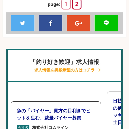
1
2
page:
「釣り好き歓迎」求人情報
求人情報を掲載希望の方はコチラ
日払い
の他/
魚の「バイヤー」貴方の目利きでヒ
ッキン
ットを生む、裁量バイヤー募集
土日休み
株式会社コムライン
会社名