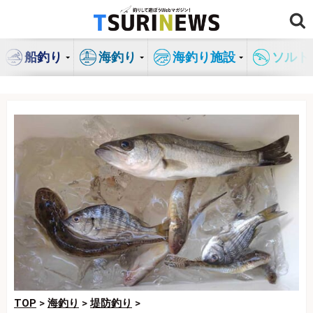
コ
ン
テ
船釣り
海釣り
海釣り施設
ソルト
ン
ツ
へ
ス
キ
ッ
プ
TOP
>
海釣り
>
堤防釣り
>