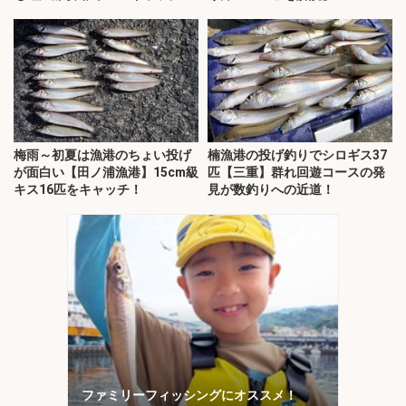
梅雨～初夏は漁港のちょい投げ
楠漁港の投げ釣りでシロギス37
が面白い【田ノ浦漁港】15cm級
匹【三重】群れ回遊コースの発
キス16匹をキャッチ！
見が数釣りへの近道！
ファミリーフィッシングにオススメ！