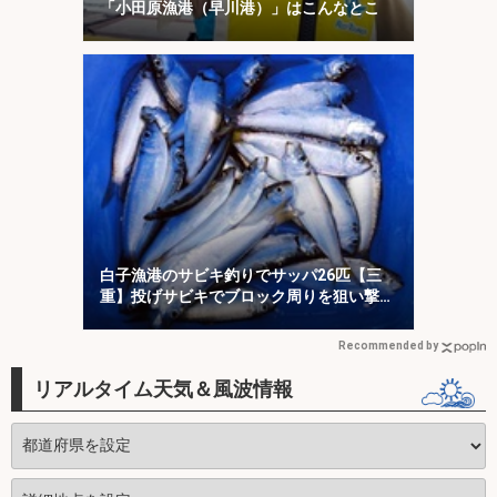
「小田原漁港（早川港）」はこんなとこ
白子漁港のサビキ釣りでサッパ26匹【三
重】投げサビキでブロック周りを狙い撃
ち！
Recommended by
リアルタイム天気＆風波情報