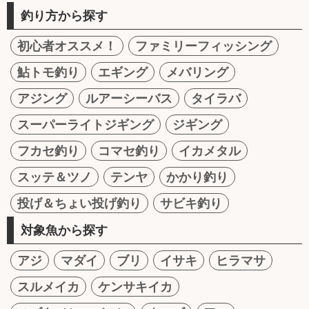
釣り方から探す
初心者オススメ！
ファミリーフィッシング
鮎トモ釣り
エギング
メバリング
アジング
ルアーシーバス
タイラバ
スーパーライトジギング
ジギング
フカセ釣り
コマセ釣り
イカメタル
スッテ＆ツノ
テンヤ
かかり釣り
投げ＆ちょい投げ釣り
サビキ釣り
対象魚から探す
アジ
マダイ
ブリ
イサキ
ヒラマサ
スルメイカ
ケンサキイカ