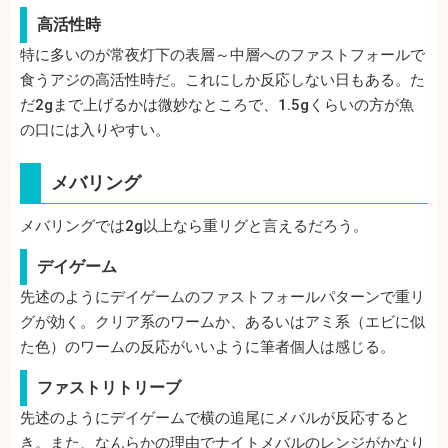
高活性時
特に多いのが常夜灯下の表層～中層へのファストフォールで
食うアジの高活性時だ。これにしか反応しない日もある。た
だ2gまで上げるかは微妙なところで、1.5gくらいの方が魚
の口には入りやすい。
メバリング
メバリングでは2g以上なら重リグと言えるだろう。
デイゲーム
先述のようにデイゲームのファストフォールパターンで重リ
グが効く。クリア系のワームか、あるいはアミ系（エビに似
た色）のワームの反応がいいように筆者個人は感じる。
ファストリトリーブ
先述のようにデイゲームで横の追尾にメバルが反応すると
き。また、なんらかの理由でナイトメバルのレンジがかなり