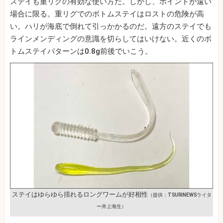
ステイも重リグの有効な使い方だ。しかし、ポイントが遠い
場合に限る。重リグでのボトムステイはロストの危険が高
い。ハリが海底で倒れて引っかかるのだ。遠方のステイでも
ラインメンディングの意識を切らしてはいけない。近くのボ
トムステイパターンは0.8g前後でいこう。
ステイはゆらゆら揺れるロングワームが好相性
（提供：TSURINEWSライタ
ー井上海生）