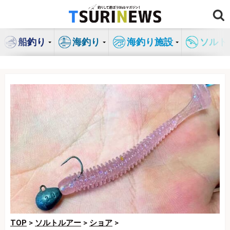
コ
ン
テ
船釣り
海釣り
海釣り施設
ソルト
ン
ツ
へ
ス
キ
ッ
プ
TOP
>
ソルトルアー
>
ショア
>