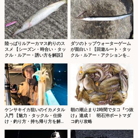
陸っぱりルアーカマス釣りのス
ダツのトップウォーターゲーム
スメ 【シーズン・時合い・タッ
が面白い！【回遊ルート・タッ
クル・ルアー・誘い方を解説】
クル・ルアー・アクションを解
説】
ケンサキイカ狙いのイカメタル
朝の潮止まり2時間でタコ『つ抜
入門 【魅力・タックル・仕掛
け』達成！ 明石沖ボートマダ
け・釣り方・持ち帰り方を解
コ釣り攻略
説】