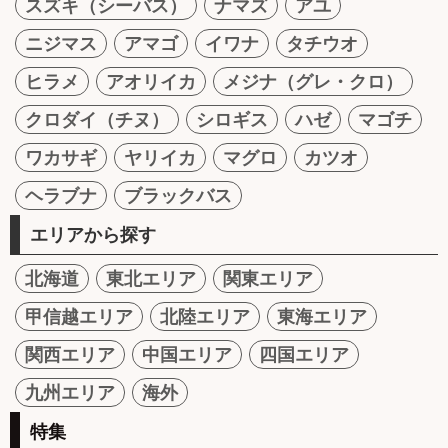
スズキ（シーバス）
ナマズ
アユ
ニジマス
アマゴ
イワナ
タチウオ
ヒラメ
アオリイカ
メジナ（グレ・クロ）
クロダイ（チヌ）
シロギス
ハゼ
マゴチ
ワカサギ
ヤリイカ
マグロ
カツオ
ヘラブナ
ブラックバス
エリアから探す
北海道
東北エリア
関東エリア
甲信越エリア
北陸エリア
東海エリア
関西エリア
中国エリア
四国エリア
九州エリア
海外
特集