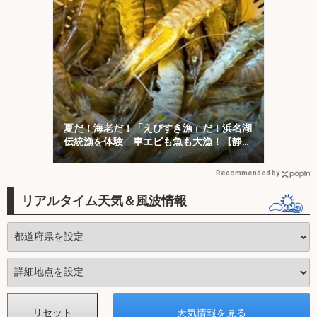
夏だ！海老だ！「えびすき漁」だ！浜名湖
伝統漁を体験 車エビも魚も大漁！【静
岡】
Recommended by
リアルタイム天気＆風波情報