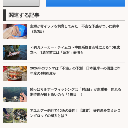
関連する記事
主婦が青イソメを飼育してみた 不吉な予感がついに的中
（第3回）
＜釣具メーカー・ティムコ＞中国系投資会社によるTOB成
立へ 1週間前には「反対」表明も
2026年のサンマは「不漁」の予測 日本沿岸への回遊は昨
年度の4割程度か
陸っぱりルアーフィッシングは「1投目」が超重要 釣れる
期待度が最も高いのも「1投目」！
アユルアー釣行で40匹の爆釣！【滋賀】 好釣果を支えたロ
ングロッドの威力とは？