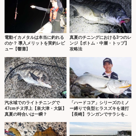
電動イカメタルは本当に釣れる
真夏のチニングにおける3つのレ
のか？ 導入メリットを実釣レビ
ンジ【ボトム・中層・トップ】
ュー【響灘】
攻略法
汽水域でのライトチニングで
「ハードコア」シリーズのミノ
47cmチヌ浮上【泉大津・大阪】
ー縛りで良型ヒラスズキを連打
真夏の時合いは一瞬？
【長崎】ランガンでサラシを攻
略！