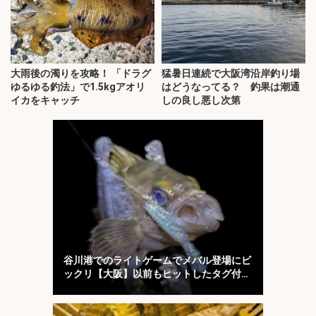
大雨後の濁りを攻略！ 「ドラグ
猛暑日連続で大阪湾沿岸釣り場
ゆるゆる釣法」で1.5kgアオリ
はどうなってる？ 釣果は潮通
イカをキャッチ
しの良し悪し次第
谷川港でのライトゲームでメバル登場にビ
ックリ【大阪】以前もヒットしたタグ付き
個体か？