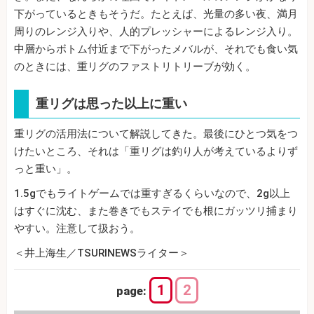
下がっているときもそうだ。たとえば、光量の多い夜、満月
周りのレンジ入りや、人的プレッシャーによるレンジ入り。
中層からボトム付近まで下がったメバルが、それでも食い気
のときには、重リグのファストリトリーブが効く。
重リグは思った以上に重い
重リグの活用法について解説してきた。最後にひとつ気をつ
けたいところ、それは「重リグは釣り人が考えているよりず
っと重い」。
1.5gでもライトゲームでは重すぎるくらいなので、2g以上
はすぐに沈む、また巻きでもステイでも根にガッツリ捕まり
やすい。注意して扱おう。
＜井上海生／TSURINEWSライター＞
1
2
page: