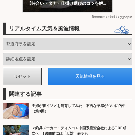
【時合い・タナ・仕掛け選びのコツを解
説】
Recommended by
リアルタイム天気＆風波情報
関連する記事
主婦が青イソメを飼育してみた 不吉な予感がついに的中
（第3回）
＜釣具メーカー・ティムコ＞中国系投資会社によるTOB成
立へ 1週間前には「反対」表明も