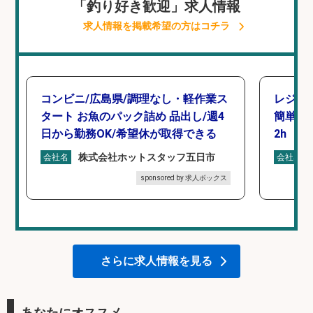
「釣り好き歓迎」求人情報
求人情報を掲載希望の方はコチラ
コンビニ/広島県/調理なし・軽作業ス
レジカ
タート お魚のパック詰め 品出し/週4
簡単レ
日から勤務OK/希望休が取得できる
2h
株式会社ホットスタッフ五日市
会社名
会社名
sponsored by 求人ボックス
さらに求人情報を見る
あなたにオススメ