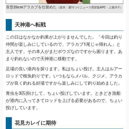
良型23cmアラカブを仕留めた
（提供：週刊つりニュース西部版APC・上瀧洋子）
天神港へ転戦
この日はなかなか釣果が上がりませんでした。「今回は釣り
仲間が楽しみにしているので、アラカブ1尾じゃ帰れん」と
主人です。その本人がまだボウズなのですから困ります。あ
まり釣れないので天神港に移動です。
足場の良い港内を探ります。私はちょい投げ。主人はルアー
ロッドで根魚釣りです。いつもならメバル、クジメ、アラカ
ブが良く釣れる好場ですから楽しみにして釣り始めました。
青虫を3匹掛けして、ちょい投げしています。ときどき漁船
が港内に入ってきてロッドを上げる必要があるので、ちょい
投げしています。
花見カレイに期待