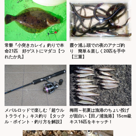
常磐『小突きカレイ』釣りで本
霞ケ浦ふ頭での夜のアナゴ釣
命21匹 好ゲストにマダコ【つ
り 簡単＆楽しく20匹を手中
れたか丸】
【三重】
メバルロッドで楽しむ「超ウル
梅雨～初夏は漁港のちょい投げ
トラライト」キス釣り 【タック
が面白い【田ノ浦漁港】15cm級
ル・ポイント・釣り方を解説】
キス16匹をキャッチ！