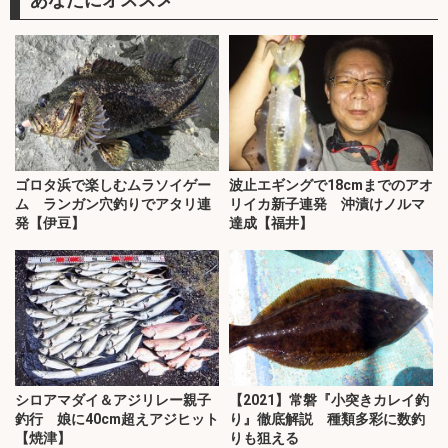
ゴロタ浜で楽しむムラソイゲー
波止エギングで18cmまでのアオ
ム ランガン穴釣りでアタリ連
リイカ新子連発 沖漬けノルマ
発【伊豆】
達成【福井】
シロアマダイ＆アジリレー親子
【2021】常磐『小突きカレイ釣
釣行 娘に40cm超えアジヒット
り』徹底解説 種類多彩に数釣
【焼津】
りも狙える