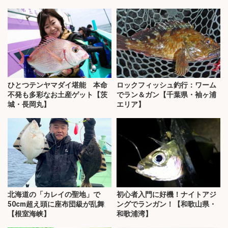
ひとつテンヤマダイ堪能 本命
ロックフィッシュ釣行：ワーム
不発も多彩なお土産ゲット【茨
でラン＆ガン【千葉県・袖ヶ浦
城・長岡丸】
エリア】
北海道の「カレイの聖地」で
初心者入門に好機！ナイトアジ
50cm超え頭に座布団級が乱舞
ングでランガン！【和歌山県・
【根室海峡】
和歌浦湾】