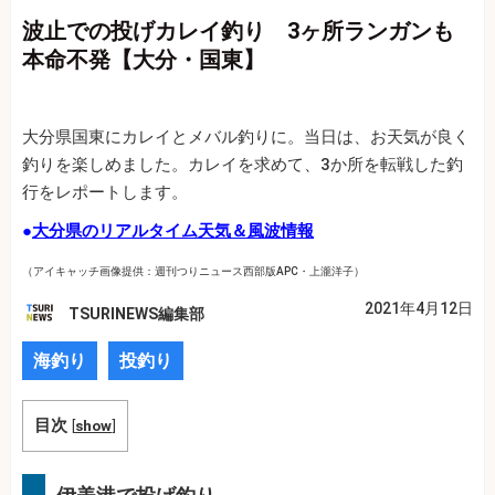
波止での投げカレイ釣り 3ヶ所ランガンも
本命不発【大分・国東】
大分県国東にカレイとメバル釣りに。当日は、お天気が良く
釣りを楽しめました。カレイを求めて、3か所を転戦した釣
行をレポートします。
●
大分県のリアルタイム天気＆風波情報
（アイキャッチ画像提供：週刊つりニュース西部版APC・上瀧洋子）
2021年4月12日
TSURINEWS編集部
海釣り
投釣り
目次
[
show
]