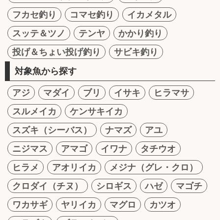
フカセ釣り
コマセ釣り
イカメタル
スッテ＆ツノ
テンヤ
かかり釣り
投げ＆ちょい投げ釣り
サビキ釣り
対象魚から探す
アジ
マダイ
ブリ
イサキ
ヒラマサ
スルメイカ
ケンサキイカ
スズキ（シーバス）
ナマズ
アユ
ニジマス
アマゴ
イワナ
タチウオ
ヒラメ
アオリイカ
メジナ（グレ・クロ）
クロダイ（チヌ）
シロギス
ハゼ
マゴチ
ワカサギ
ヤリイカ
マグロ
カツオ