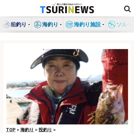
コ
ン
テ
船釣り
海釣り
海釣り施設
ソルト
ン
ツ
へ
ス
キ
ッ
プ
TOP
>
海釣り
>
投釣り
>