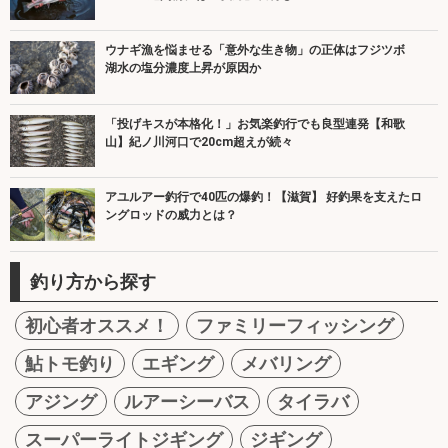
ウナギ漁を悩ませる「意外な生き物」の正体はフジツボ
湖水の塩分濃度上昇が原因か
「投げキスが本格化！」お気楽釣行でも良型連発【和歌
山】紀ノ川河口で20cm超えが続々
アユルアー釣行で40匹の爆釣！【滋賀】 好釣果を支えたロ
ングロッドの威力とは？
釣り方から探す
初心者オススメ！
ファミリーフィッシング
鮎トモ釣り
エギング
メバリング
アジング
ルアーシーバス
タイラバ
スーパーライトジギング
ジギング