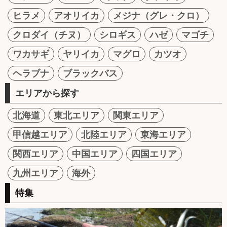
ヒラメ
アオリイカ
メジナ（グレ・クロ）
クロダイ（チヌ）
シロギス
ハゼ
マゴチ
ワカサギ
ヤリイカ
マグロ
カツオ
ヘラブナ
ブラックバス
エリアから探す
北海道
東北エリア
関東エリア
甲信越エリア
北陸エリア
東海エリア
関西エリア
中国エリア
四国エリア
九州エリア
海外
特集