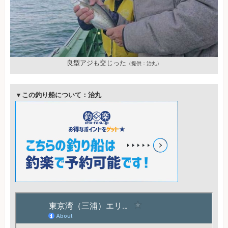
良型アジも交じった
（提供：治丸）
▼この釣り船について：
治丸