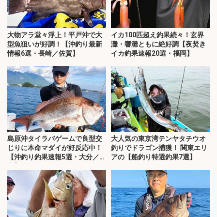
大物アラ堂々浮上！平戸沖で大
イカ100匹超え釣果続々！玄界
型魚狙いが好調！【沖釣り最新
灘・響灘ともに絶好調【夜焚き
情報6選・長崎／佐賀】
イカ釣果速報20選・福岡】
島原沖タイラバゲームで良型交
大人気の東京湾テンヤタチウオ
じりに本命マダイが好反応中！
釣りでドラゴン捕獲！ 関東エリ
【沖釣り釣果速報5選・大分／熊
アの【船釣り特選釣果7選】
本】