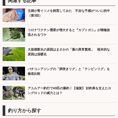
関連する記事
主婦が青イソメを飼育してみた 不吉な予感がついに的中
（第3回）
コロナワクチン需要が増大すると『カブトガニ』が積極放
流されるワケ
大規模断水の原因はまさかの「藻の異常繁殖」 根本的な
原因は温暖化
バチコンアジングの「胴突きリグ」と「テンビンリグ」を
徹底比較
アユルアー釣行で40匹の爆釣！【滋賀】 好釣果を支えたロ
ングロッドの威力とは？
釣り方から探す