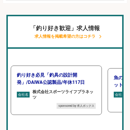
「釣り好き歓迎」求人情報
求人情報を掲載希望の方はコチラ
釣り好き必見「釣具の設計開
魚の「
発」/DAIWA公認製品/年休117日
ットを
株式会社スポーツライフプラネッ
会社名
会社名
ツ
sponsored by 求人ボックス