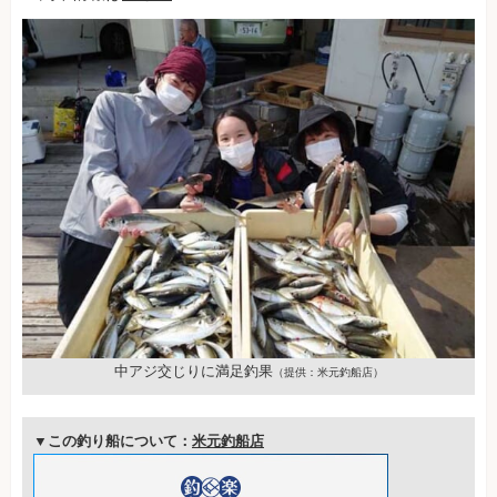
中アジ交じりに満足釣果
（提供：米元釣船店）
▼この釣り船について：
米元釣船店