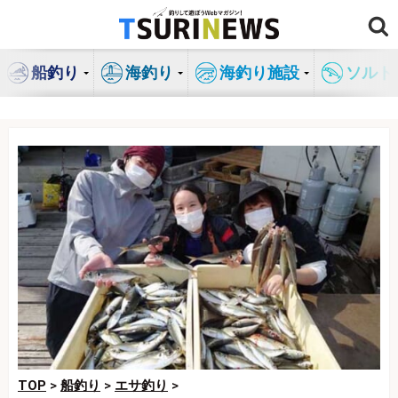
コ
ン
テ
船釣り
海釣り
海釣り施設
ソルト
ン
ツ
へ
ス
キ
ッ
プ
TOP
>
船釣り
>
エサ釣り
>