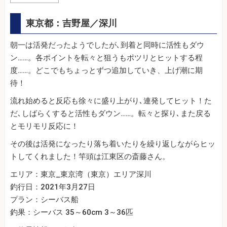
東京都：吉野屋／深川
朝一は活発だったようでしたが､到着と同時に活性もダウ
ン……。各ポイントを転々と狙うもポツリとヒットする程
度……。どこでもちょっとずつ追加していき、上げ潮に期
待！
流れ始めると反応も徐々に盛り上がり､連発してヒット！た
だ､しばらくすると活性もダウン……。転々と探り､また戻る
とモリモリ反応に！
その後は活発になったり落ち着いたりを繰り返しながらヒッ
トしてくれました！竿頭は江東区の斎藤さん。
エリア：東京_東京湾（東京）エリア深川
釣行日：2021年3月27日
プラン：シーバス船
釣果：シーバス 35～60cm 3～36匹