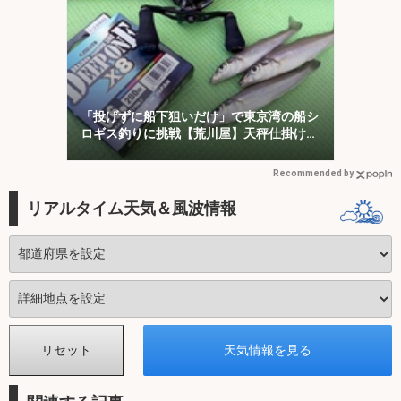
「投げずに船下狙いだけ」で東京湾の船シ
ロギス釣りに挑戦【荒川屋】天秤仕掛けで
キス約70匹！
Recommended by
リアルタイム天気＆風波情報