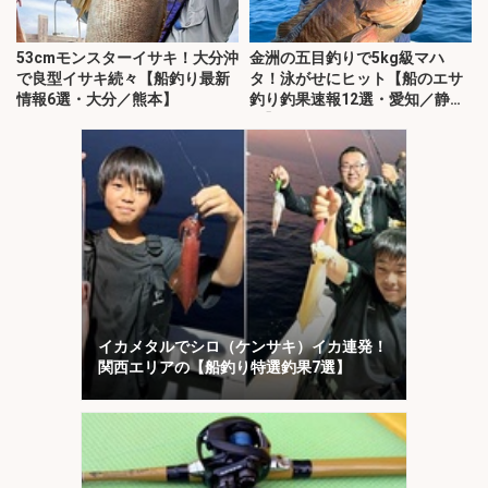
53cmモンスターイサキ！大分沖
金洲の五目釣りで5kg級マハ
で良型イサキ続々【船釣り最新
タ！泳がせにヒット【船のエサ
情報6選・大分／熊本】
釣り釣果速報12選・愛知／静
岡】
イカメタルでシロ（ケンサキ）イカ連発！
関西エリアの【船釣り特選釣果7選】