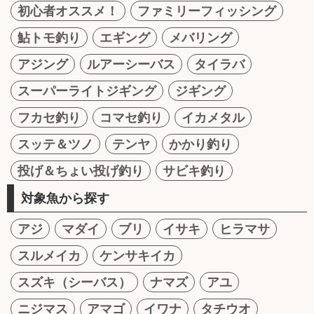
初心者オススメ！
ファミリーフィッシング
鮎トモ釣り
エギング
メバリング
アジング
ルアーシーバス
タイラバ
スーパーライトジギング
ジギング
フカセ釣り
コマセ釣り
イカメタル
スッテ＆ツノ
テンヤ
かかり釣り
投げ＆ちょい投げ釣り
サビキ釣り
対象魚から探す
アジ
マダイ
ブリ
イサキ
ヒラマサ
スルメイカ
ケンサキイカ
スズキ（シーバス）
ナマズ
アユ
ニジマス
アマゴ
イワナ
タチウオ