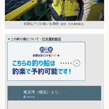
好調なアジの食いを満喫
（提供：打木屋釣船店）
▼この釣り船について：
打木屋釣船店