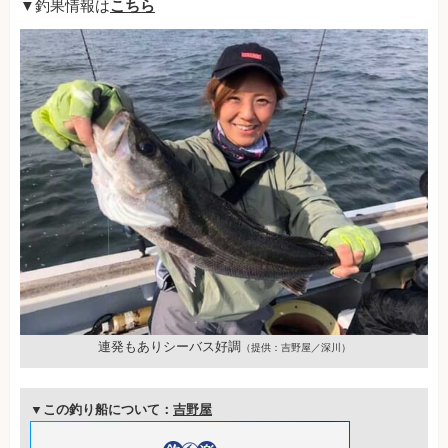
▼釣果情報は
こちら
連発もありシーバス好調
（提供：吉野屋／深川）
▼この釣り船について：
吉野屋