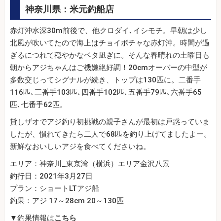
神奈川県：米元釣船店
赤灯沖水深30m前後で、他クロダイ､イシモチ。早朝は少し
北風が吹いてたので海上はチョイボチャな赤灯沖。時間が過
ぎるにつれて穏やかなベタ凪ぎに。そんな春晴れの土曜日も
朝からアジちゃんはご機嫌絶好調！20cmオーバーの中型が
多数交じってシグナルが続き、トップは130匹に。二番手
116匹､三番手103匹､四番手102匹､五番手79匹､六番手65
匹､七番手62匹。
貸しザオでアジ釣り初挑戦の親子さんが最初は戸惑っていま
したが、慣れてきたら二人で68匹を釣り上げてましたよー。
新鮮なおいしいアジを食べてくださいね。
エリア：神奈川_東京湾（横浜）エリア金沢八景
釣行日：2021年3月27日
プラン：ショートLTアジ船
釣果：アジ 17～28cm 20～130匹
▼釣果情報は
こちら