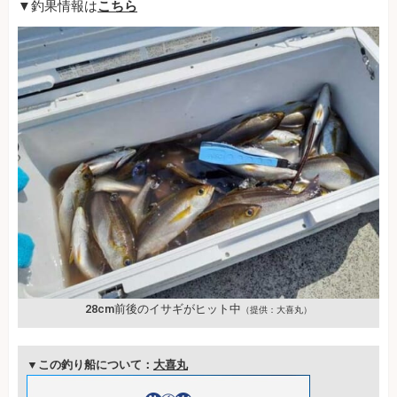
▼釣果情報は
こちら
28cm前後のイサギがヒット中
（提供：大喜丸）
▼この釣り船について：
大喜丸