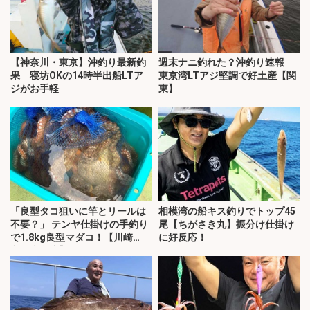
【神奈川・東京】沖釣り最新釣
週末ナニ釣れた？沖釣り速報
果 寝坊OKの14時半出船LTア
東京湾LTアジ堅調で好土産【関
ジがお手軽
東】
「良型タコ狙いに竿とリールは
相模湾の船キス釣りでトップ45
不要？」 テンヤ仕掛けの手釣り
尾【ちがさき丸】振分け仕掛け
で1.8kg良型マダコ！【川崎
に好反応！
丸・東京湾】