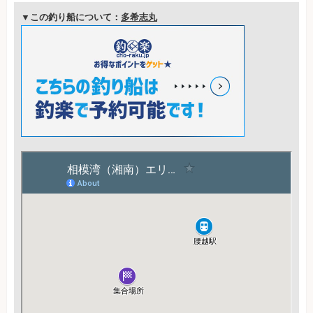
▼この釣り船について：
多希志丸