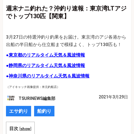
週末ナニ釣れた？沖釣り速報：東京湾LTアジ
でトップ130匹【関東】
3月27日の特選沖釣り釣果をお届け。東京湾のアジ各港から
出船の半日船から仕立船まで模様よく、トップ130匹も！
●
東京都のリアルタイム天気＆風波情報
●
静岡県のリアルタイム天気＆風波情報
●
神奈川県のリアルタイム天気＆風波情報
（アイキャッチ画像提供：米元釣船店）
2021年3月29日
TSURINEWS編集部
エサ釣り
船釣り
目次
[
show
]