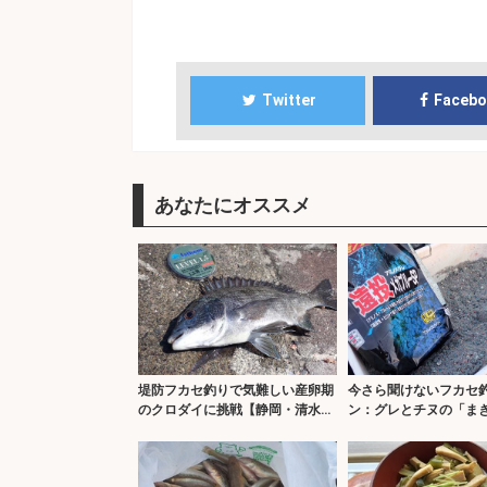
Twitter
Faceb
あなたにオススメ
堤防フカセ釣りで気難しい産卵期
今さら聞けないフカセ
のクロダイに挑戦【静岡・清水
ン：グレとチヌの「ま
港】
違い