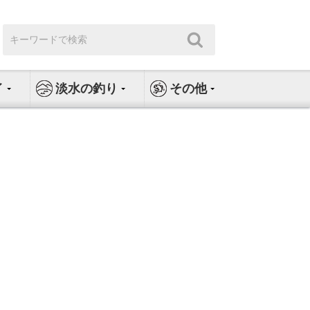
検
検
索:
索
イ
淡水の釣り
その他