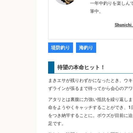
一年中釣りを楽しん
筆中。
Shunic
堤防釣り
海釣り
待望の本命ヒット！
まきエサが残りわずかになったとき、ウキ
ずラインが張るまで待ってから会心のアワ
アタリとは裏腹に力強い抵抗を繰り返しま
命をようやくキャッチすることができ、1
をつき納竿することに。ボウズが目前に迫
足です。