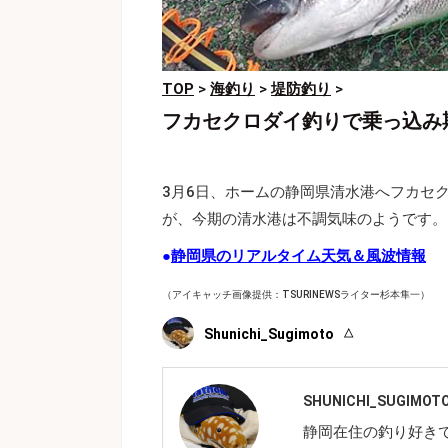
TOP
>
海釣り
>
堤防釣り
>
フカセクロダイ釣りで乗っ込み
3月6日、ホームの静岡県清水港へフカセ
が、今期の清水港は不調気味のようです。
●
静岡県のリアルタイム天気＆風波情報
（アイキャッチ画像提供：TSURINEWSライター杉本隼一）
Shunichi_Sugimoto
SHUNICHI_SUGIMOT
静岡在住の釣り好き