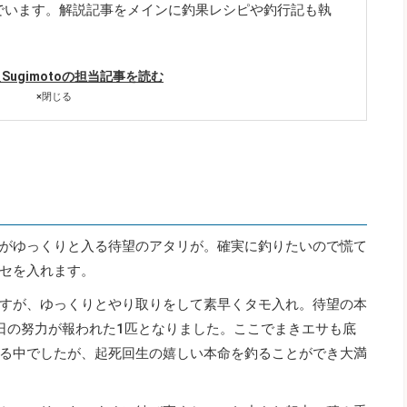
でいます。解説記事をメインに釣果レシピや釣行記も執
hi_Sugimotoの担当記事を読む
×
閉じる
がゆっくりと入る待望のアタリが。確実に釣りたいので慌て
セを入れます。
すが、ゆっくりとやり取りをして素早くタモ入れ。待望の本
日の努力が報われた1匹となりました。ここでまきエサも底
る中でしたが、起死回生の嬉しい本命を釣ることができ大満