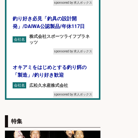
sponsored by 求人ボックス
釣り好き必見「釣具の設計開
発」/DAIWA公認製品/年休117日
株式会社スポーツライフプラネ
会社名
ッツ
sponsored by 求人ボックス
オキアミをはじめとする釣り餌の
「製造」/釣り好き歓迎
広松久水産株式会社
会社名
sponsored by 求人ボックス
和食, 日本料理・懐石料理/店長・店
長候補/本物を知る大人の隠れ家!魚
特集
の価値を上げ、地域を元気に!店長候
補募集