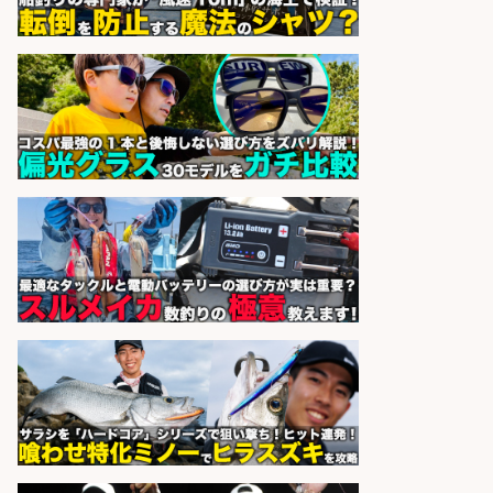
sponsored by 求人ボックス
レジ打ち/日払いOK/おさかなの三枚
おろし/新潟県/小千谷市
株式会社G&G
会社名
sponsored by 求人ボックス
魚の「バイヤー」貴方の目利きでヒ
ットを生む、裁量バイヤー募集
株式会社コムライン
会社名
sponsored by 求人ボックス
さらに求人情報を見る