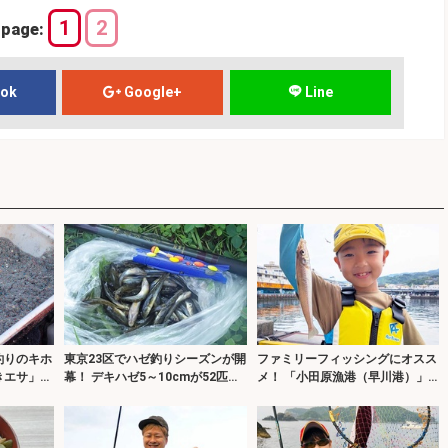
1
2
page:
ook
Google+
Line
釣りのキホ
東京23区でハゼ釣りシーズンが開
ファミリーフィッシングにオスス
きエサ」の
幕！ デキハゼ5～10cmが52匹と
メ！ 「小田原漁港（早川港）」
スタートダッシュに成功
はこんなとこ