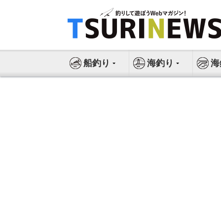
コ
ン
テ
ン
ツ
船釣り
海釣り
海
へ
ス
キ
ッ
プ