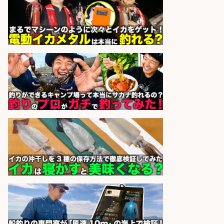
酒場あらかぶ 酒場あらかぶ
会社名
sponsored by 求人ボックス
福岡「現場監督」/釣り好き歓迎/残
業10時間/経験者歓迎
広松久水産株式会社
会社名
sponsored by 求人ボックス
フィッシング用品の「製品開発設
計」
メガバス株式会社
会社名
sponsored by 求人ボックス
福岡/未経験歓迎「ルート営業」/釣
り好き歓迎/インセンティブ
広松久水産株式会社
会社名