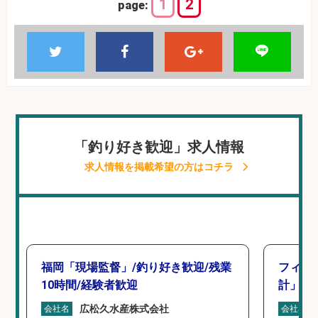
1
2
page:
「釣り好き歓迎」求人情報
求人情報を掲載希望の方はコチラ
福岡「現場監督」/釣り好き歓迎/残業
フィッ
10時間/経験者歓迎
計」
広松久水産株式会社
会社名
会社名