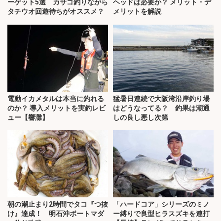
ーゲット5選 カサゴ釣りながら
ヘッドは必要か？ メリット・デ
タチウオ回遊待ちがオススメ？
メリットを解説
電動イカメタルは本当に釣れる
猛暑日連続で大阪湾沿岸釣り場
のか？ 導入メリットを実釣レビ
はどうなってる？ 釣果は潮通
ュー【響灘】
しの良し悪し次第
朝の潮止まり2時間でタコ『つ抜
「ハードコア」シリーズのミノ
け』達成！ 明石沖ボートマダ
ー縛りで良型ヒラスズキを連打