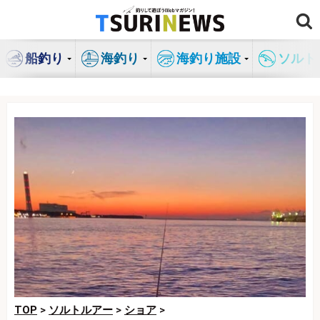
コ
ン
テ
船釣り
海釣り
海釣り施設
ソルト
ン
ツ
へ
ス
キ
ッ
プ
TOP
>
ソルトルアー
>
ショア
>