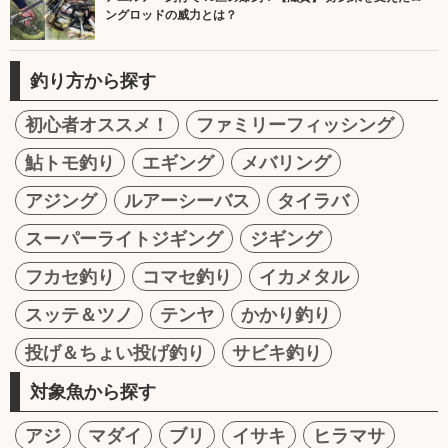
ングロッドの威力とは？
釣り方から探す
初心者オススメ！
ファミリーフィッシング
鮎トモ釣り
エギング
メバリング
アジング
ルアーシーバス
タイラバ
スーパーライトジギング
ジギング
フカセ釣り
コマセ釣り
イカメタル
スッテ＆ツノ
テンヤ
かかり釣り
投げ＆ちょい投げ釣り
サビキ釣り
対象魚から探す
アジ
マダイ
ブリ
イサキ
ヒラマサ