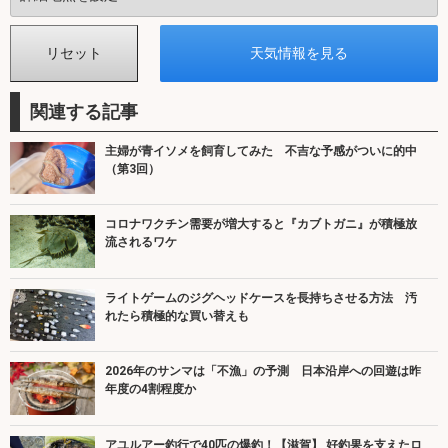
関連する記事
主婦が青イソメを飼育してみた 不吉な予感がついに的中
（第3回）
コロナワクチン需要が増大すると『カブトガニ』が積極放
流されるワケ
ライトゲームのジグヘッドケースを長持ちさせる方法 汚
れたら積極的な買い替えも
2026年のサンマは「不漁」の予測 日本沿岸への回遊は昨
年度の4割程度か
アユルアー釣行で40匹の爆釣！【滋賀】 好釣果を支えたロ