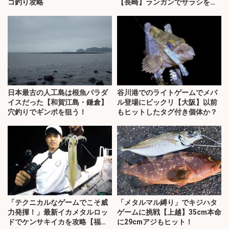
コ釣り攻略
【長崎】ランガンでサラシを攻
略！
日本最古の人工島は根魚パラダ
谷川港でのライトゲームでメバ
イスだった【和賀江島・鎌倉】
ル登場にビックリ【大阪】以前
穴釣りでギンポを狙う！
もヒットしたタグ付き個体か？
「テクニカルなゲームでこそ威
「メタルマル縛り」でキジハタ
力発揮！」最新イカメタルロッ
ゲームに挑戦【上越】35cm本命
ドでケンサキイカを攻略【福
に29cmアジもヒット！