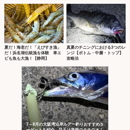
井】
夏だ！海老だ！「えびすき漁」
真夏のチニングにおける3つのレ
だ！浜名湖伝統漁を体験 車エ
ンジ【ボトム・中層・トップ】
ビも魚も大漁！【静岡】
攻略法
7～8月の大阪湾沿岸ルアー釣りおすすめタ
ーゲットを紹介 目玉は泉南のタチウオ！