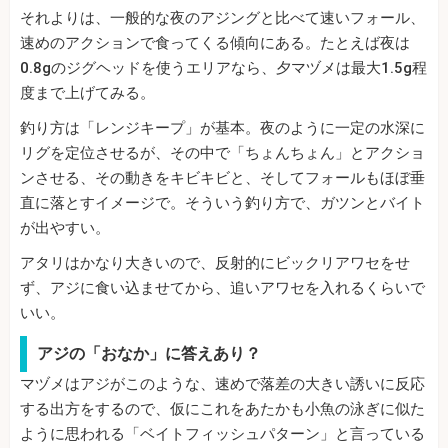
それよりは、一般的な夜のアジングと比べて速いフォール、
速めのアクションで食ってくる傾向にある。たとえば夜は
0.8gのジグヘッドを使うエリアなら、夕マヅメは最大1.5g程
度まで上げてみる。
釣り方は「レンジキープ」が基本。夜のように一定の水深に
リグを定位させるが、その中で「ちょんちょん」とアクショ
ンさせる、その動きをキビキビと、そしてフォールもほぼ垂
直に落とすイメージで。そういう釣り方で、ガツンとバイト
が出やすい。
アタリはかなり大きいので、反射的にビックリアワセをせ
ず、アジに食い込ませてから、追いアワセを入れるくらいで
いい。
アジの「おなか」に答えあり？
マヅメはアジがこのような、速めで落差の大きい誘いに反応
する出方をするので、仮にこれをあたかも小魚の泳ぎに似た
ように思われる「ベイトフィッシュパターン」と言っている