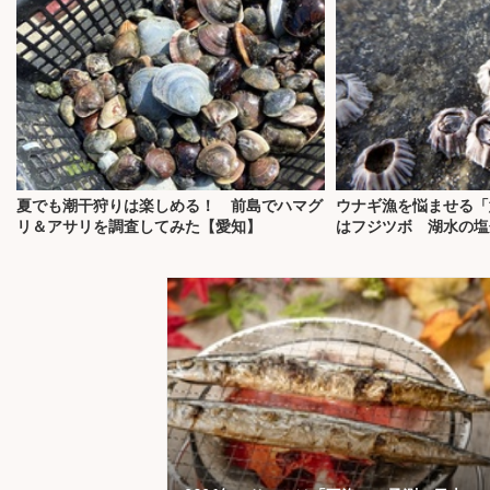
夏でも潮干狩りは楽しめる！ 前島でハマグ
ウナギ漁を悩ませる「
リ＆アサリを調査してみた【愛知】
はフジツボ 湖水の塩