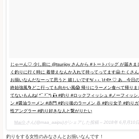
じゃーん♡ 少し前に @tsurijoy さんから #トートバッグ が届きました
く釣りに行く時に 着替えなんか入れて持ってってます🤗 たくさ
お揃いなんだなーって思うと 嬉しいです٩(.› ‹. )۶🐟 ♡ あ…今日の釣りは #惨敗 (༎ຶ⌑༎ຶ)
終始強風🌀どこ行っても向かい風😱 帰りにラーメン食べて帰りまし
てないもんね( *¯ ³¯*) 🎣 #釣り #ロックフィッシュ #ノーフィッシュ ٩(⌯꒦ິ̆ᵔ꒦ິ)۶ #ラ
ン #醤油ラーメン #赤門 #釣り後のラーメン 🍜 #釣り女子 #釣りガール #
性アングラー #釣り好きな人と繋がりたい
Mai💠
さん(@maa_aaipu)がシェアした投稿 –
2018年 6月月10
釣りをする女性のみなさんとお揃いなんです！