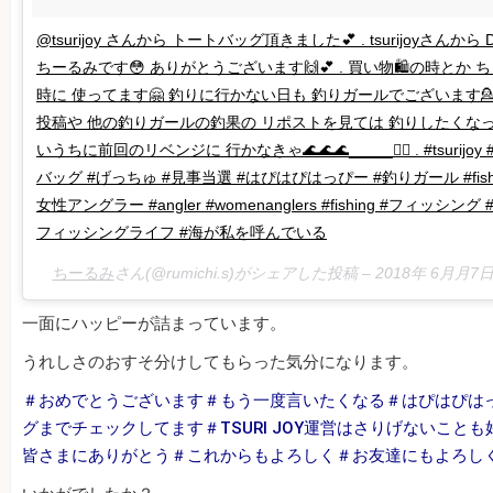
@tsurijoy さんから トートバッグ頂きました💕 . tsurijoyさんか
ちーるみです😳 ありがとうございます🙌💕 . 買い物🛍の時とか 
時に 使ってます🤗 釣りに行かない日も 釣りガールでございます💁🎣 . 
投稿や 他の釣りガールの釣果の リポストを見ては 釣りしたくなってます
いうちに前回のリベンジに 行かなきゃ🌊🌊🌊_____🏃‍♀️ . #tsurijoy #
バッグ #げっちゅ #見事当選 #はぴはぴはっぴー #釣りガール #fishing
女性アングラー #angler #womenanglers #fishing #フィッシング #釣り 
フィッシングライフ #海が私を呼んでいる
ちーるみ
さん(@rumichi.s)がシェアした投稿 –
2018年 6月月7
一面にハッピーが詰まっています。
うれしさのおすそ分けしてもらった気分になります。
＃おめでとうございます＃もう一度言いたくなる＃はぴはぴは
グまでチェックしてます＃TSURI JOY運営はさりげないこと
皆さまにありがとう＃これからもよろしく＃お友達にもよろし