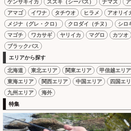
ケンサキイカ
スズキ（シーバス）
ナマズ
ア
アマゴ
イワナ
タチウオ
ヒラメ
アオリイ
メジナ（グレ・クロ）
クロダイ（チヌ）
シロ
マゴチ
ワカサギ
ヤリイカ
マグロ
カツオ
ブラックバス
エリアから探す
北海道
東北エリア
関東エリア
甲信越エリア
東海エリア
関西エリア
中国エリア
四国エリ
九州エリア
海外
特集