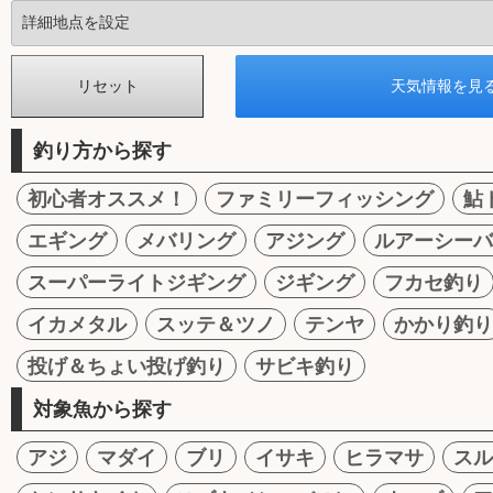
釣り方から探す
初心者オススメ！
ファミリーフィッシング
鮎
エギング
メバリング
アジング
ルアーシーバ
スーパーライトジギング
ジギング
フカセ釣り
イカメタル
スッテ＆ツノ
テンヤ
かかり釣り
投げ＆ちょい投げ釣り
サビキ釣り
対象魚から探す
アジ
マダイ
ブリ
イサキ
ヒラマサ
スル