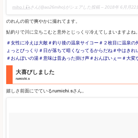
miho.I 🎣
さん(@ao26miho)がシェアした投稿 –
2018年 6月月2
のれんの前で爽やかに撮れてます。
鮎釣りで川に立ちこむと意外とじっくり冷えてしまいますよね
＃女性に冷えは大敵＃釣り後の温泉サイコー＃２枚目に温泉の
ょっとびっくり＃日が落ちて暗くなってるからだね＃中はきれ
＃おんぽいの湯＃意味は昔あった掛け声＃おんぽいぇー＃大変
大喜びしました
rumichi.s
嬉しさ前面にでているrumichi.sさん。