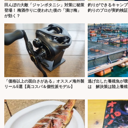
田んぼの大敵「ジャンボタニシ」対策に秘策
釣りができるキャンプ
登場！ 梅酒作りに使われた後の「漬け梅」
釣りのプロが実釣検証
が効く？
「価格以上の面白さがある」オススメ海外製
逃げ出した養殖魚が環
リール5選【高コスパ＆個性派モデル】
は 解決策は陸上養殖