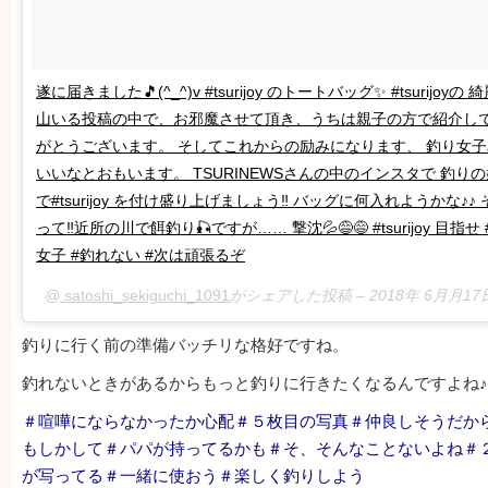
遂に届きました🎵(^_^)v #tsurijoy のトートバッグ✨ #tsurijo
山いる投稿の中で、お邪魔させて頂き、うちは親子の方で紹介して
がとうございます。 そしてこれからの励みになります、 釣り女
いいなとおもいます。 TSURINEWSさんの中のインスタで 釣り
で#tsurijoy を付け盛り上げましょう‼ バッグに何入れようかな♪
って‼近所の川で餌釣り🎣ですが…… 撃沈💦😅😅 #tsurijoy 目指
女子 #釣れない #次は頑張るぞ
@
satoshi_sekiguchi_1091
がシェアした投稿 –
2018年 6月月1
釣りに行く前の準備バッチリな格好ですね。
釣れないときがあるからもっと釣りに行きたくなるんですよね♪
＃喧嘩にならなかったか心配＃５枚目の写真＃仲良しそうだか
もしかして＃パパが持ってるかも＃そ、そんなことないよね＃
が写ってる＃一緒に使おう＃楽しく釣りしよう