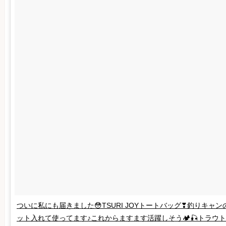
ついに私にも届きました😳TSURI JOYトートバッグ❣釣りキャン
ット入れて使ってます♪これからますます活躍しそう🏕🎣トラウ