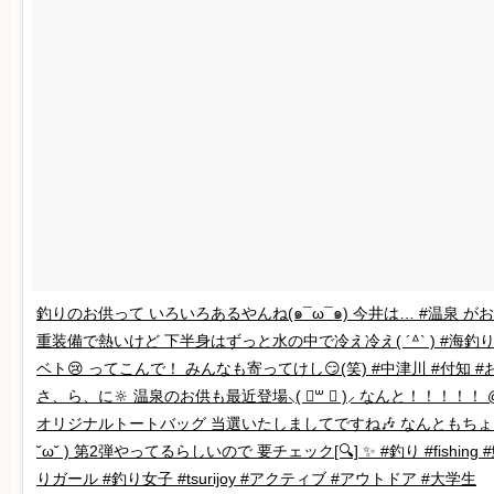
釣りのお供って いろいろあるやんね(๑¯ω¯๑) 今井は… #温泉 がお供
重装備で熱いけど 下半身はずっと水の中で冷え冷え( ´ᐞ` ) #海釣
ベト😢 ってこんで！ みんなも寄ってけし😏(笑) #中津川 #付知 
さ、ら、に🔆 温泉のお供も最近登場⸜( ॑꒳ ॑ )⸝ なんと！！！！！ @t
オリジナルトートバッグ 当選いたしましてですね🎶 なんともちょ
˘ω˘ ) 第2弾やってるらしいので 要チェック[🔍] ✨ #釣り #fishing #
りガール #釣り女子 #tsurijoy #アクティブ #アウトドア #大学生