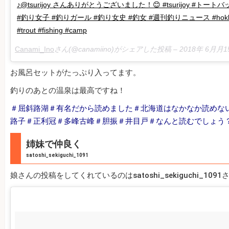
♪@tsurijoy さんありがとうございました！😊 #tsurijoy #トー
#釣り女子 #釣りガール #釣り女史 #釣女 #週刊釣りニュース #hokk
#trout #fishing #camp
Canami_Ino
さん(@canamiino)がシェアした投稿 –
2018年 6月月
お風呂セットがたっぷり入ってます。
釣りのあとの温泉は最高ですね！
＃屈斜路湖＃有名だから読めました＃北海道はなかなか読めな
路子＃正利冠＃多峰古峰＃胆振＃井目戸＃なんと読むでしょう
姉妹で仲良く
satoshi_sekiguchi_1091
娘さんの投稿をしてくれているのはsatoshi_sekiguchi_1091