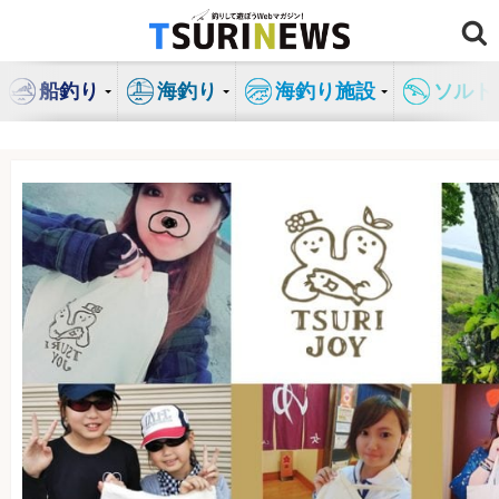
コ
ン
テ
船釣り
海釣り
海釣り施設
ソルト
ン
ツ
へ
ス
キ
ッ
プ