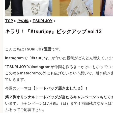
TOP
>
その他
>
TSURI JOY
>
キラリ！『#tsurijoy』ピックアップ vol.13
こんにちは
TSURI JOY運営
です。
Instagramで『
#tsurijoy
』が付いた投稿がどんどん増えていま
“
TSURI JOY
”のInstagramが仲間を作るきっかけにもなって
この輪をInstagramの外にも広げたいという想いで、引き続
ていきます。
今週のテーマは
【トートバッグ届きました
２】！
第２弾オリジナルトートバッグが当たるキャンペーン
へもたく
います。キャンペーンは7月8日（日）まで！前回残念ながらは
ふるってご応募下さい。