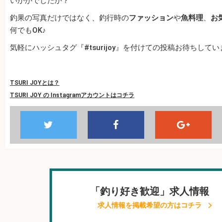
いかがでしたか？
釣果の写真だけではなく、釣行時の
ファッション
や
魚料理
、
お
何でもOK♪
気軽にハッシュタグ『#tsurijoy』を付けての投稿お待ちして
TSURI JOYとは？
TSURI JOY の Instagramアカウントはコチラ
「釣り好き歓迎」求人情報
求人情報を掲載希望の方はコチラ