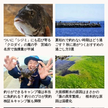
ついに「シジミ」にも忍び寄る
夏枯れで釣れない時期はどう過
「クロダイ」の魔の手 茨城の
ごす？ 秋に差がつくおすすめの
名所で漁獲量が半減
過ごし方3選
釣りができるキャンプ場は本当
大規模断水の原因はまさかの
に魚釣れる？ 釣りのプロが実釣
「藻の異常繁殖」 根本的な原
検証＆キャンプ飯も満喫
因は温暖化