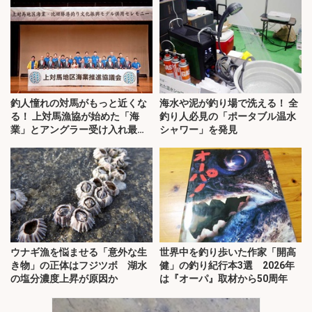
釣人憧れの対馬がもっと近くな
海水や泥が釣り場で洗える！ 全
る！ 上対馬漁協が始めた「海
釣り人必見の「ポータブル温水
業」とアングラー受け入れ最前
シャワー」を発見
線を取材
ウナギ漁を悩ませる「意外な生
世界中を釣り歩いた作家「開高
き物」の正体はフジツボ 湖水
健」の釣り紀行本3選 2026年
の塩分濃度上昇が原因か
は『オーパ』取材から50周年