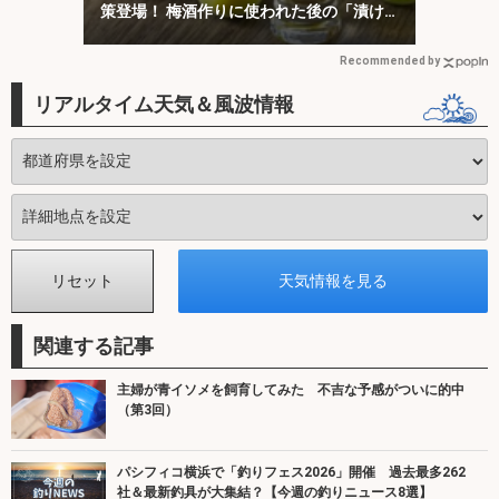
策登場！ 梅酒作りに使われた後の「漬け
梅」が効く？
Recommended by
リアルタイム天気＆風波情報
関連する記事
主婦が青イソメを飼育してみた 不吉な予感がついに的中
（第3回）
パシフィコ横浜で「釣りフェス2026」開催 過去最多262
社＆最新釣具が大集結？【今週の釣りニュース8選】