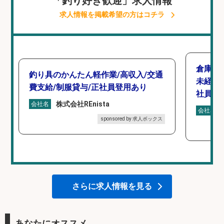
「釣り好き歓迎」求人情報
求人情報を掲載希望の方はコチラ
倉庫で
釣り具のかんたん軽作業/高収入/交通
未経験
費支給/制服貸与/正社員登用あり
社員登
株式会社REnista
会社名
会社名
sponsored by 求人ボックス
さらに求人情報を見る
あなたにオススメ