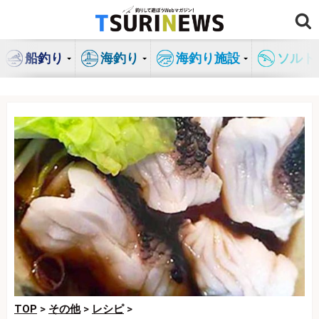
コ
ン
テ
船釣り
海釣り
海釣り施設
ソルト
ン
ツ
へ
ス
キ
ッ
プ
TOP
>
その他
>
レシピ
>