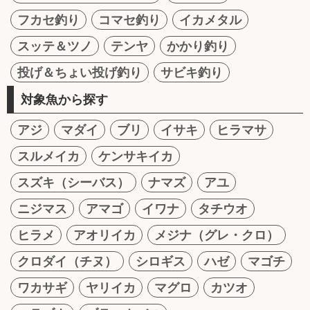
フカセ釣り
コマセ釣り
イカメタル
スッテ＆ツノ
テンヤ
かかり釣り
投げ＆ちょい投げ釣り
サビキ釣り
対象魚から探す
アジ
マダイ
ブリ
イサキ
ヒラマサ
スルメイカ
ケンサキイカ
スズキ（シーバス）
ナマズ
アユ
ニジマス
アマゴ
イワナ
タチウオ
ヒラメ
アオリイカ
メジナ（グレ・クロ）
クロダイ（チヌ）
シロギス
ハゼ
マゴチ
ワカサギ
ヤリイカ
マグロ
カツオ