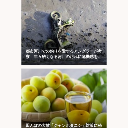
都市河川での釣りを愛するアングラーが考
察 年々酷くなる河川の汚れに危機感を持
とう
田んぼの大敵「ジャンボタニシ」対策に秘