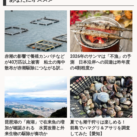
赤潮の影響で養殖カンパチなど
2026年のサンマは「不漁」の予
が40万匹以上被害 粘土の海中
測 日本沿岸への回遊は昨年度
散布が赤潮駆除につながる訳と
の4割程度か
は？
琵琶湖の「南湖」で在来魚の増
夏でも潮干狩りは楽しめる！
加が確認される 水質改善と外
前島でハマグリ＆アサリを調査
来生物の駆除が奏功か
してみた【愛知】