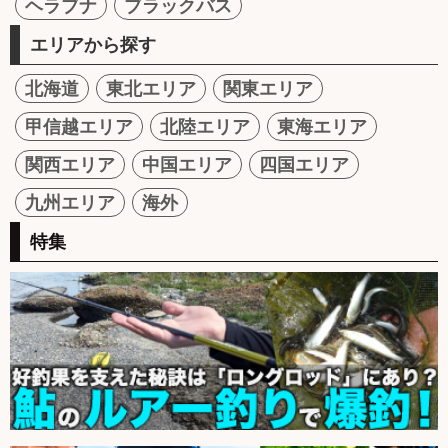
ヘラブナ
ブラックバス
エリアから探す
北海道
東北エリア
関東エリア
甲信越エリア
北陸エリア
東海エリア
関西エリア
中国エリア
四国エリア
九州エリア
海外
特集