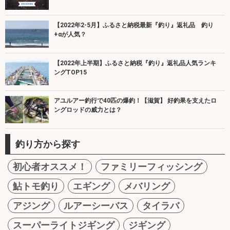
【2022年2-5月】ふるさと納税最新『釣り』返礼品 釣り
+αが人気？
【2022年上半期】ふるさと納税『釣り』返礼品人気ランキ
ングTOP15
アユルアー釣行で40匹の爆釣！【滋賀】 好釣果を支えたロ
ングロッドの威力とは？
釣り方から探す
初心者オススメ！
ファミリーフィッシング
鮎トモ釣り
エギング
メバリング
アジング
ルアーシーバス
タイラバ
スーパーライトジギング
ジギング