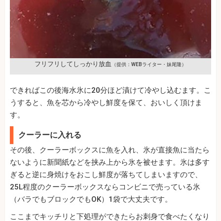
フリフリしてしっかり放血
（提供：WEBライター・妹尾隆）
できればこの後海水氷に20分ほど漬けて冷やし込むます。こ
うすると、魚を芯から冷やし鮮度を保て、おいしく頂けま
す。
クーラーに入れる
その後、クーラーボックスに魚を入れ、氷が直接魚に当たら
ないように新聞紙などを挟み上から氷を被せます。氷は多す
ぎると逆に身焼けをおこし鮮度が落ちてしまいますので、
25L程度のクーラーボックスならコンビニで売っている氷
（バラでもブロックでもOK）1袋で大丈夫です。
ここまでキッチリと下処理ができたらお刺身で食べたくなり