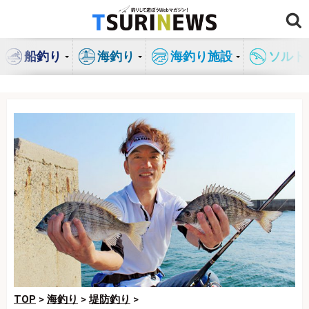
コ
ン
テ
船釣り
海釣り
海釣り施設
ソルト
ン
ツ
へ
ス
キ
ッ
プ
TOP
>
海釣り
>
堤防釣り
>