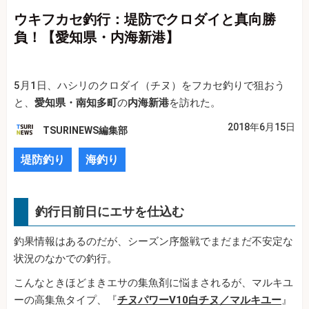
ウキフカセ釣行：堤防でクロダイと真向勝
負！【愛知県・内海新港】
5月1日、ハシリのクロダイ（チヌ）をフカセ釣りで狙おう
と、
愛知県・南知多町
の
内海新港
を訪れた。
2018年6月15日
TSURINEWS編集部
堤防釣り
海釣り
釣行日前日にエサを仕込む
釣果情報はあるのだが、シーズン序盤戦でまだまだ不安定な
状況のなかでの釣行。
こんなときほどまきエサの集魚剤に悩まされるが、マルキユ
ーの高集魚タイプ、『
チヌパワーV10白チヌ／マルキユー
』