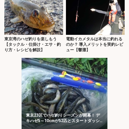
東京湾のハゼ釣りを楽しもう
電動イカメタルは本当に釣れる
【タックル・仕掛け・エサ・釣
のか？ 導入メリットを実釣レビ
り方・レシピを解説】
ュー【響灘】
東京23区でハゼ釣りシーズンが開幕！ デ
キハゼ5～10cmが52匹とスタートダッシ
ュに成功