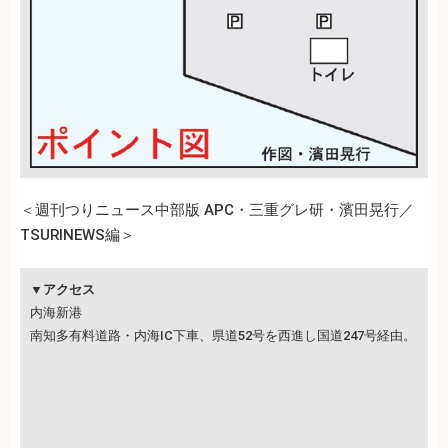
＜週刊つりニュース中部版 APC・三重グレ研・濱田晃行／
TSURINEWS編＞
▼アクセス
内海新港
南知多有料道路・内海IC下車、県道52号を西進し国道247号経由。