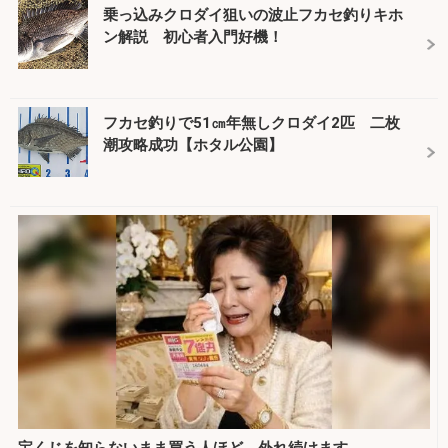
乗っ込みクロダイ狙いの波止フカセ釣りキホ
ン解説 初心者入門好機！
フカセ釣りで51㎝年無しクロダイ2匹 二枚
潮攻略成功【ホタル公園】
宝くじを知らないまま買う人ほど、外れ続けます