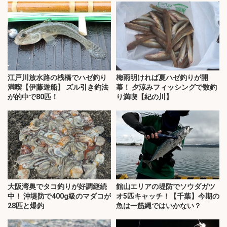
江戸川放水路の桟橋でハゼ釣り
梅雨明ければ夏ハゼ釣りが開
満喫【伊藤遊船】 ズル引き釣法
幕！ 夕涼みフィッシングで数釣
が的中で80匹！
り満喫【紀の川】
大阪湾奥でタコ釣りが好調継続
館山エリアの堤防でソウダガツ
中！ 沖堤防で400g級のマダコが
オ5匹キャッチ！【千葉】今期の
28匹と爆釣
魚は一筋縄ではいかない？