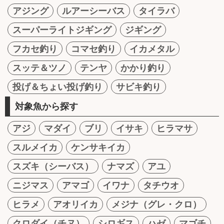
アジング
ルアーシーバス
タイラバ
スーパーライトジギング
ジギング
フカセ釣り
コマセ釣り
イカメタル
スッテ＆ツノ
テンヤ
かかり釣り
投げ＆ちょい投げ釣り
サビキ釣り
対象魚から探す
アジ
マダイ
ブリ
イサキ
ヒラマサ
スルメイカ
ケンサキイカ
スズキ（シーバス）
ナマズ
アユ
ニジマス
アマゴ
イワナ
タチウオ
ヒラメ
アオリイカ
メジナ（グレ・クロ）
クロダイ（チヌ）
シロギス
ハゼ
マゴチ