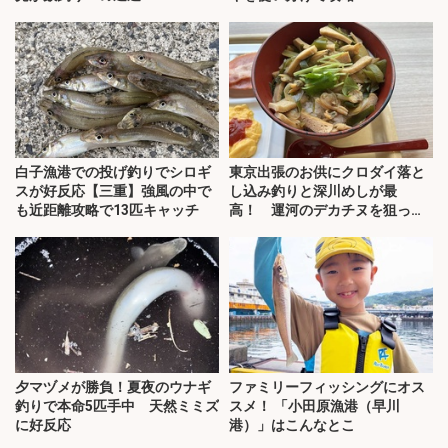
白子漁港での投げ釣りでシロギ
東京出張のお供にクロダイ落と
スが好反応【三重】強風の中で
し込み釣りと深川めしが最
も近距離攻略で13匹キャッチ
高！ 運河のデカチヌを狙って
みた
夕マヅメが勝負！夏夜のウナギ
ファミリーフィッシングにオス
釣りで本命5匹手中 天然ミミズ
スメ！ 「小田原漁港（早川
に好反応
港）」はこんなとこ