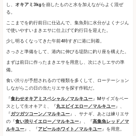
し、
オキアミ3kg
を崩したものと水を加えながらよく混ぜ
る。
ここまでを釣行前日に仕込んで、集魚剤に水分がよくナジん
で使いやすいまきエサに仕上げて釣行日を迎えた。
少し明るくなってきた午前4時すぎに港に到着。
さっさと準備をして、港内に伸びる堤防に釣り座を構えた。
まずは前日に作ったまきエサを用意し、次にさしエサの準
備。
食い渋りが予想されるので種類を多くして、ローテーション
しながらこの日の当たりエサを探す作戦だ。
『
食わせオキアミスペシャル／マルキユー
』Mサイズをベー
スとして生オキアミ、『
丸エビイエロー／マルキユー
』、
『
ガツガツコーン／マルキユー
』、サナギ、あとは練りエサ
の『
食い渋りイエロー／マルキユー
』、『
高集魚レッド／マ
ルキユー
』、『
アピールホワイト／マルキユー
』を用意。