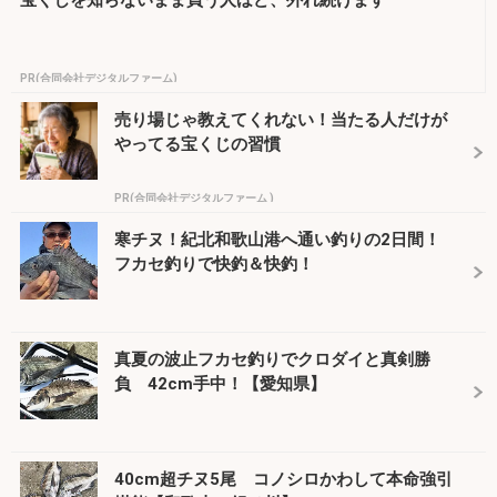
PR(合同会社デジタルファーム)
売り場じゃ教えてくれない！当たる人だけが
やってる宝くじの習慣
PR(合同会社デジタルファーム )
寒チヌ！紀北和歌山港へ通い釣りの2日間！
フカセ釣りで快釣＆快釣！
真夏の波止フカセ釣りでクロダイと真剣勝
負 42cm手中！【愛知県】
40cm超チヌ5尾 コノシロかわして本命強引