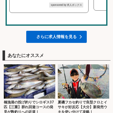
sponsored by 求人ボックス
さらに求人情報を見る
あなたにオススメ
楠漁港の投げ釣りでシロギス37
夏磯フカセ釣りで良型クロとイ
匹【三重】群れ回遊コースの発
サキが好反応【大分】新発売ウ
見が数釣りへの近道！
キを使い分けて攻略！