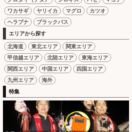
ワカサギ
ヤリイカ
マグロ
カツオ
ヘラブナ
ブラックバス
エリアから探す
北海道
東北エリア
関東エリア
甲信越エリア
北陸エリア
東海エリア
関西エリア
中国エリア
四国エリア
九州エリア
海外
特集