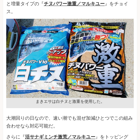
と増量タイプの『
チヌパワー激重／マルキユー
』をチョイ
ス。
まきエサは白チヌと激重を使用した。
大潮回りの日なので、速い潮でも混ぜ加減ひとつでこの組み
合わせなら対応可能だ。
さらに『
活サナギミンチ激荒／マルキユー
』をトッピング