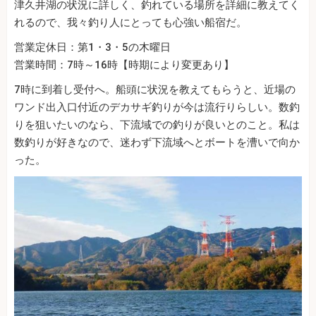
津久井湖の状況に詳しく、釣れている場所を詳細に教えてく
れるので、我々釣り人にとっても心強い船宿だ。
営業定休日：第1・3・5の木曜日
営業時間：7時～16時【時期により変更あり】
7時に到着し受付へ。船頭に状況を教えてもらうと、近場の
ワンド出入口付近のデカサギ釣りが今は流行りらしい。数釣
りを狙いたいのなら、下流域での釣りが良いとのこと。私は
数釣りが好きなので、迷わず下流域へとボートを漕いで向か
った。