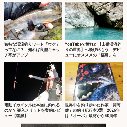
独特な渓流釣りワード「ウケ」
YouTubeで憧れた【山岳渓流釣
ってなに？ 知れば良型キャッ
りの世界】へ飛び込もう デビ
チ率がアップ
ューにオススメの「椹島」を紹
介！
電動イカメタルは本当に釣れる
世界中を釣り歩いた作家「開高
のか？ 導入メリットを実釣レビ
健」の釣り紀行本3選 2026年
ュー【響灘】
は『オーパ』取材から50周年