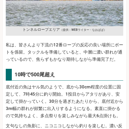
トンネルロープエリア
（提供：WEBライター・なおぱぱ）
私は、皆さんより下流の12番ロープの反応の良い場所にボー
トを係留。タックルを準備していると、中層に濃い群れが通
っているので、焦らずもかなり期待しながら準備完了だ。
10時で500尾超え
底付近の魚はヤル気のようで、底から30cm程度の位置に固
定して、7時45分に釣り開始。1投目からアタリがあり、安
定して掛かっていく。30分を過ぎたあたりから、底付近から
3m幅の群れが頻繁に出入りするようになる。素直に掛かる
ので気持ちよく、多点祭りを楽しみながら最大6点掛けも。
文句なしの魚影に、ニコニコしながら釣りを楽しむ。濃い反