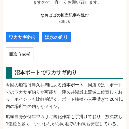
ますので、宜しくお願い致します。
なおぱぱの担当記事を読む
×
閉じる
ワカサギ釣り
淡水の釣り
目次
[
show
]
沼本ボートでワカサギ釣り
今回の船宿は津久井湖にある
沼本ボート
。同店では、ボート
でのワカサギ釣りが可能だ。津久井湖最上流域に位置してお
り、ポイントも比較的近く、ボート桟橋から手漕ぎで20分以
内の場所での釣りがメイン。
船頭自身が例年ワカサギ孵化作業も手掛けており、放流数も
1億粒と多く、いつもながら同地での釣果も安定している。