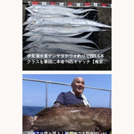
伊良湖水道テンヤタチウオ釣りで指5.5本
クラスを筆頭に本命16匹キャッチ【海栄
丸】
大物アラ堂々浮上！平戸沖で大型魚狙いが