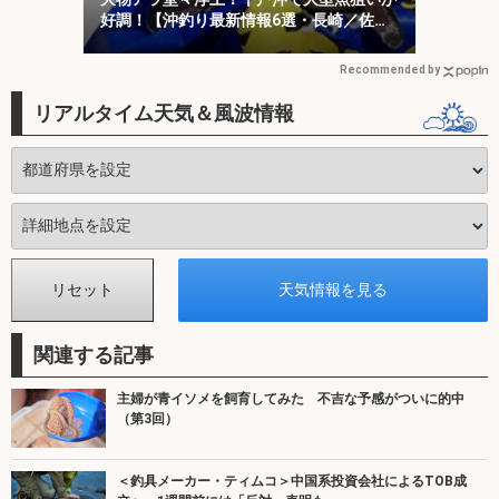
好調！【沖釣り最新情報6選・長崎／佐
賀】
Recommended by
リアルタイム天気＆風波情報
関連する記事
主婦が青イソメを飼育してみた 不吉な予感がついに的中
（第3回）
＜釣具メーカー・ティムコ＞中国系投資会社によるTOB成