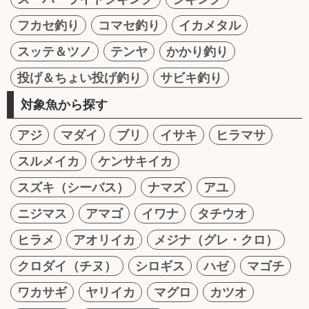
フカセ釣り
コマセ釣り
イカメタル
スッテ＆ツノ
テンヤ
かかり釣り
投げ＆ちょい投げ釣り
サビキ釣り
対象魚から探す
アジ
マダイ
ブリ
イサキ
ヒラマサ
スルメイカ
ケンサキイカ
スズキ（シーバス）
ナマズ
アユ
ニジマス
アマゴ
イワナ
タチウオ
ヒラメ
アオリイカ
メジナ（グレ・クロ）
クロダイ（チヌ）
シロギス
ハゼ
マゴチ
ワカサギ
ヤリイカ
マグロ
カツオ