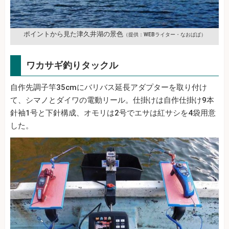
ポイントから見た津久井湖の景色
（提供：WEBライター・なおぱぱ）
ワカサギ釣りタックル
自作先調子竿35cmにバリバス延長アダプターを取り付け
て、シマノとダイワの電動リール。仕掛けは自作仕掛け9本
針袖1号と下針構成、オモリは2号でエサは紅サシを4袋用意
した。