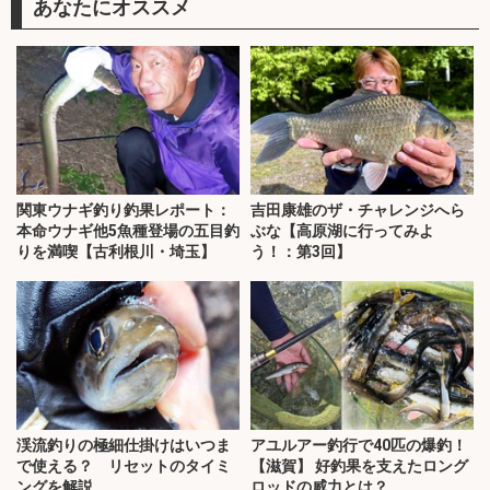
あなたにオススメ
関東ウナギ釣り釣果レポート：
吉田康雄のザ・チャレンジへら
本命ウナギ他5魚種登場の五目釣
ぶな【高原湖に行ってみよ
りを満喫【古利根川・埼玉】
う！：第3回】
渓流釣りの極細仕掛けはいつま
アユルアー釣行で40匹の爆釣！
で使える？ リセットのタイミ
【滋賀】 好釣果を支えたロング
ングを解説
ロッドの威力とは？