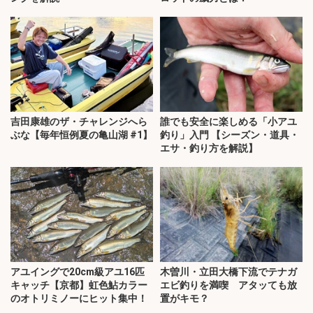
吉田康雄のザ・チャレンジへら
誰でも安全に楽しめる「小アユ
ぶな【毎年恒例夏の亀山湖 #1】
釣り」入門 【シーズン・道具・
エサ・釣り方を解説】
アユイングで20cm級アユ16匹
木曽川・立田大橋下流でテナガ
キャッチ【京都】虹色鮎カラー
エビ釣りを満喫 アタッても放
のオトリミノーにヒット集中！
置がキモ？