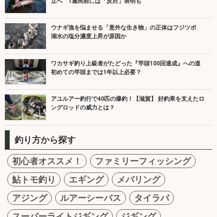
立へ 1週間前には「反対」表明も
ウナギ漁を悩ませる「意外な生き物」の正体はフジツボ
湖水の塩分濃度上昇が原因か
ワカサギ釣り上級者がたどった『竿頭100回達成』への道
初めての竿頭までは1年以上必要？
アユルアー釣行で40匹の爆釣！【滋賀】 好釣果を支えたロ
ングロッドの威力とは？
釣り方から探す
初心者オススメ！
ファミリーフィッシング
鮎トモ釣り
エギング
メバリング
アジング
ルアーシーバス
タイラバ
スーパーライトジギング
ジギング