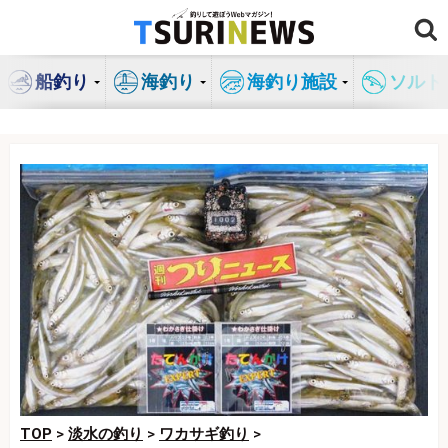
コ
ン
テ
船釣り
海釣り
海釣り施設
ソルト
ン
ツ
へ
ス
キ
ッ
プ
TOP
>
淡水の釣り
>
ワカサギ釣り
>