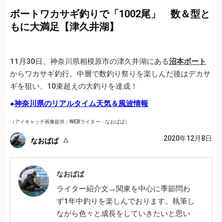
ボートワカサギ釣りで「1002尾」 数＆型と
もに大満足【津久井湖】
11月30日、神奈川県相模原市の津久井湖にある
沼本ボート
からワカサギ釣行。中層で数釣り祭りを楽しんだ後はデカサ
ギを狙い、10束超えの大釣りを達成！
●
神奈川県のリアルタイム天気＆風波情報
（アイキャッチ画像提供：WEBライター・なおぱぱ）
2020年12月8日
なおぱぱ
なおぱぱ
ライター紹介文→関東を中心に季節問わ
ず1年中釣りを楽しんでおります。執筆し
ながら色々と成長をしていきたいと思い