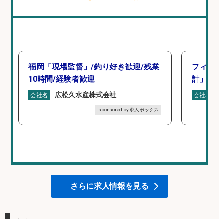
福岡「現場監督」/釣り好き歓迎/残業
フィッ
10時間/経験者歓迎
計」
広松久水産株式会社
会社名
会社名
sponsored by 求人ボックス
さらに求人情報を見る