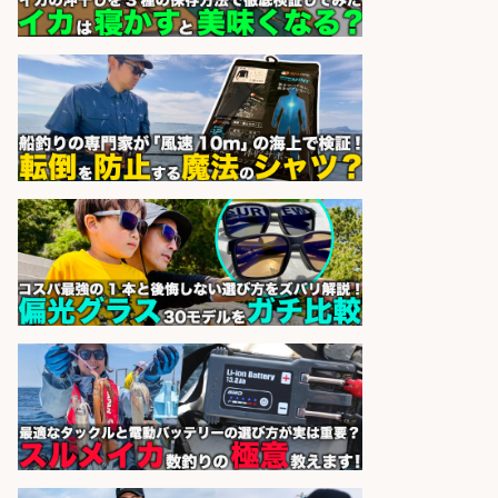
株式会社テクノ・サービス 働く
会社名
ナビ
sponsored by 求人ボックス
魚の加工製造/未経験OK/資格不問・
未経験OK/長崎市
株式会社テクノ・サービス 働く
会社名
ナビ
sponsored by 求人ボックス
配達/ドライバー/ドライバー補助 魚
の梱包 年齢経験不問/完全週休2日で
最低月収33万円保証
株式会社ワイズ
会社名
sponsored by 求人ボックス