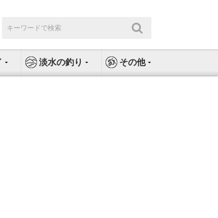
検
検
索:
索
イ
淡水の釣り
その他