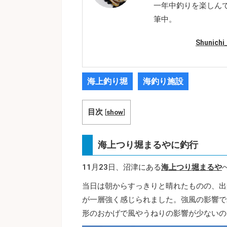
一年中釣りを楽しん
筆中。
Shunic
海上釣り堀
海釣り施設
目次
[
show
]
海上つり堀まるやに釣行
11月23日、沼津にある
海上つり堀まるや
当日は朝からすっきりと晴れたものの、出
が一層強く感じられました。強風の影響で
形のおかげで風やうねりの影響が少ないの