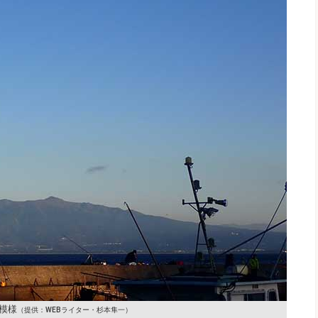
模様
（提供：WEBライター・杉本隼一）