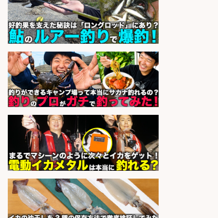
株式会社ウォーライト
会社名
sponsored by 求人ボックス
大手釣り具メーカー 電動リールの機
械設計/NX/44万～
パーソル エクセル HRパートナ
会社名
ーズ株式会社
sponsored by 求人ボックス
水産加工/車通勤OK/包丁で魚を捌け
る方/長野市
株式会社テクノ・サービス 働く
会社名
ナビ
sponsored by 求人ボックス
鮮魚加工作業/車通勤OK/魚の調理実
務経験をお持ちの方/江別市