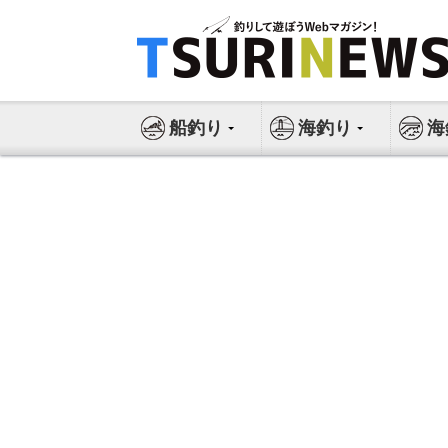
コ
ン
テ
ン
ツ
船釣り
海釣り
海
へ
ス
キ
ッ
プ