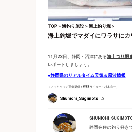
TOP
>
海釣り施設
>
海上釣り堀
>
海上釣堀でマダイにワラサにカ
11月23日、静岡・沼津にある
海上つり堀
レポートしましょう。
●
静岡県のリアルタイム天気＆風波情報
（アイキャッチ画像提供：WEBライター・杉本隼一）
Shunichi_Sugimoto
SHUNICHI_SUGIMOT
静岡在住の釣り好き