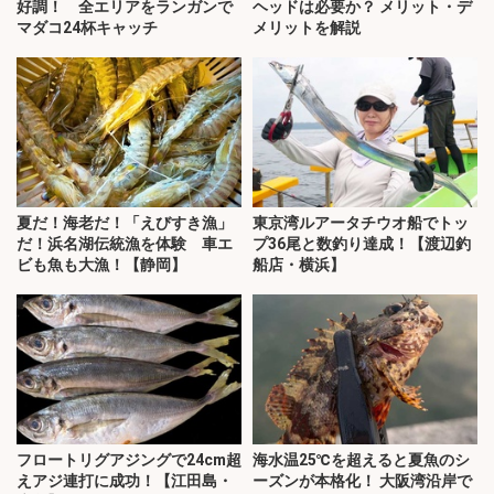
好調！ 全エリアをランガンで
ヘッドは必要か？ メリット・デ
マダコ24杯キャッチ
メリットを解説
夏だ！海老だ！「えびすき漁」
東京湾ルアータチウオ船でトッ
だ！浜名湖伝統漁を体験 車エ
プ36尾と数釣り達成！【渡辺釣
ビも魚も大漁！【静岡】
船店・横浜】
フロートリグアジングで24cm超
海水温25℃を超えると夏魚のシ
えアジ連打に成功！【江田島・
ーズンが本格化！ 大阪湾沿岸で