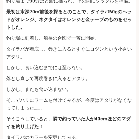
釣り場まで30分ほど船に揺られ、その間にタックルを準備。
最初は水深70m前後を探るとのことで、タイラバ60gのヘッ
ドがオレンジ、ネクタイはオレンジと金テープのものをセッ
トした。
釣り場に到着し、船長の合図で一斉に開始。
タイラバが着底し、巻きに入るとすぐにコツンという小さい
アタリ。
しかし、食い込むまでには至らない。
落とし直して再度巻きに入るとアタリ。
しかし、またも食い込まない。
そこでハリにワームを付けてみるが、今度はアタリがなくな
ってしまった……。
そうこうしていると、
隣で釣っていた人が40cmほどのマダ
イを釣り上げた！
タイラバのカラーを変更してみる。