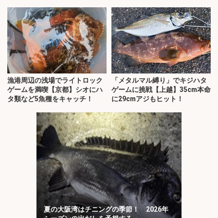
漁港周辺の浅場でライトロック
「メタルマル縛り」でキジハタ
ゲームを満喫【京都】シオにハ
ゲームに挑戦【上越】35cm本命
タ類など5魚種をキャッチ！
に29cmアジもヒット！
夏の大阪湾はチニングの季節！ 2026年