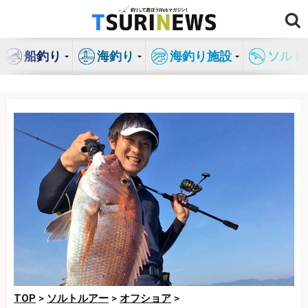
コ
ン
テ
船釣り
海釣り
海釣り施設
ソルト
ン
ツ
へ
ス
キ
ッ
プ
TOP
>
ソルトルアー
>
オフショア
>