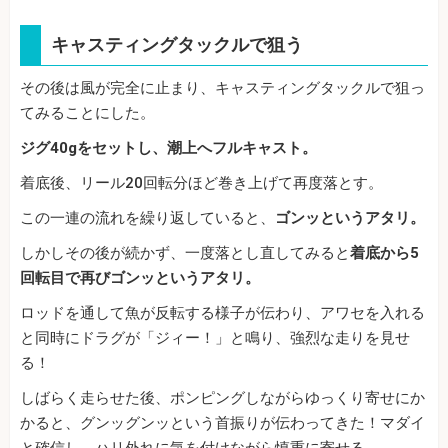
キャスティングタックルで狙う
その後は風が完全に止まり、キャスティングタックルで狙っ
てみることにした。
ジグ40gをセットし、潮上へフルキャスト。
着底後、リール20回転分ほど巻き上げて再度落とす。
この一連の流れを繰り返していると、
ゴンッというアタリ。
しかしその後が続かず、一度落とし直してみると
着底から5
回転目で再びゴンッというアタリ。
ロッドを通して魚が反転する様子が伝わり、アワセを入れる
と同時にドラグが「ジィー！」と鳴り、強烈な走りを見せ
る！
しばらく走らせた後、ポンピングしながらゆっくり寄せにか
かると、グンッグンッという首振りが伝わってきた！マダイ
と確信し、ハリ外れに気を付けながら慎重に寄せる。