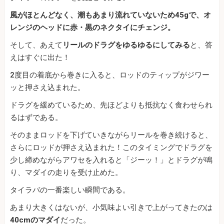
風がほとんどなく、潮もあまり流れていないため45gで、オ
レンジのヘッドに赤・黒のネクタイにチェンジ。
そして、あえて
リールのドラグをゆるゆるにしてみる
と、答
えはすぐに出た！
2度目の着底から巻きに入ると、ロッドのティップがジワー
ッと押さえ込まれた。
ドラグを緩めているため、先ほどよりも抵抗なく食わせられ
るはずである。
そのままロッドを下げていきながらリールを巻き続けると、
さらにロッドが押さえ込まれた！このタイミングでドラグを
少し締めながらアワセを入れると「ジーッ！」とドラグが鳴
り、マダイの走りを受け止めた。
タイラバの一番楽しい瞬間である。
あまり大きくはないが、小気味よい引きで上がってきたのは
40cmのマダイ
だった。