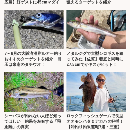
広島】好ゲストに45cmマダイ
狙えるターゲットを紹介
7～8月の大阪湾沿岸ルアー釣り
メタルジグで大型シロギスを狙
おすすめターゲットを紹介 目
ってみた【佐賀】着底と同時に
玉は泉南のタチウオ！
27.5cmでかキスがヒット！
シーバスが釣れない人ほど知っ
ロックフィッシュゲームで良型
てほしい 釣果を左右する「飛
オオモンハタ＆アカハタ好捕！
距離」の真実
【沖釣り釣果速報7選・三重】