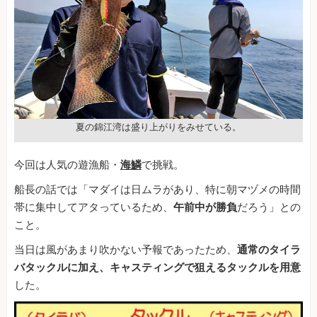
夏の錦江湾は盛り上がりをみせている。
今回は人気の遊漁船・
海鱗
で挑戦。
船長の話では「マダイは日ムラがあり、特に朝マヅメの時間
帯に集中してアタっているため、
午前中が勝負
だろう」との
こと。
当日は風があまり吹かない予報であったため、
通常のタイラ
バタックルに加え、キャスティングで狙えるタックルを用意
した。