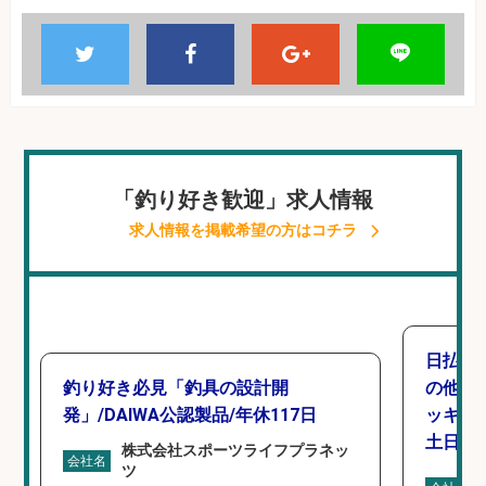
「釣り好き歓迎」求人情報
求人情報を掲載希望の方はコチラ
日払い
釣り好き必見「釣具の設計開
の他/
発」/DAIWA公認製品/年休117日
ッキン
土日休み
株式会社スポーツライフプラネッ
会社名
ツ