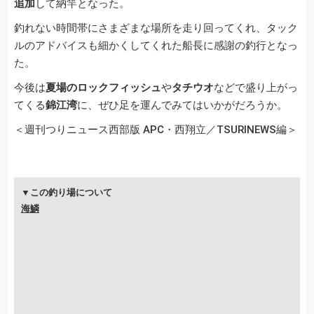
追加
して納竿となった。
釣れない時間帯にさまざまな場所を走り回ってくれ、タック
ルのアドバイスも細かくしてくれた船長に感謝の釣行となっ
た。
今後は
夏場のロックフィッシュ
や
タチウオ
などで盛り上がっ
てくる
錦江湾
に、ぜひ足を運んでみてはいかがだろうか。
＜週刊つりニュース西部版 APC・西翔立／TSURINEWS編＞
▼この釣り場について
海鱗