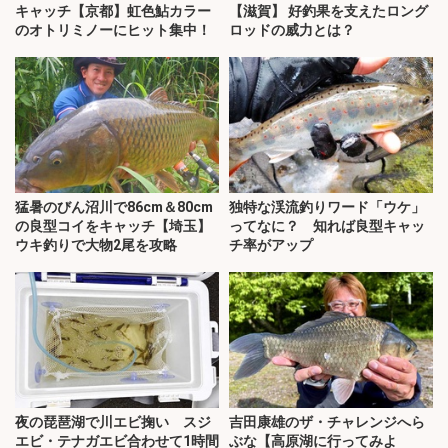
キャッチ【京都】虹色鮎カラー
【滋賀】 好釣果を支えたロング
のオトリミノーにヒット集中！
ロッドの威力とは？
猛暑のびん沼川で86cm＆80cm
独特な渓流釣りワード「ウケ」
の良型コイをキャッチ【埼玉】
ってなに？ 知れば良型キャッ
ウキ釣りで大物2尾を攻略
チ率がアップ
夜の琵琶湖で川エビ掬い スジ
吉田康雄のザ・チャレンジへら
エビ・テナガエビ合わせて1時間
ぶな【高原湖に行ってみよ