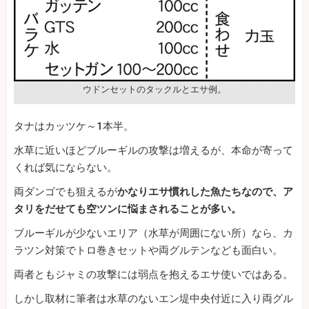
ウドンセットのタックルとエサ例。
タナはカッツケ～1本半。
水草に近いほどブルーギルの攻撃は増えるが、本命が寄って
くれば気にならない。
両ダンゴでも狙えるが
かなりエサ慣れした魚たちなので、ア
タリをだせても空ツンに悩まされることが多い。
ブルーギルが少ないエリア（水草が周囲にない所）なら、カ
ラツン対策でトロ巻きセットや両グルテンなども面白い。
両者ともジャミの攻撃には弱点を抱えるエサ使いではある。
しかし取材に筆者は水草のないエン堤中央付近に入り両グル