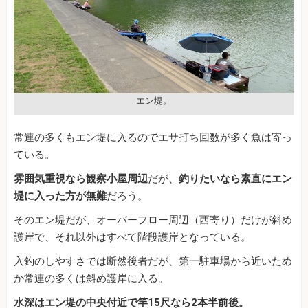
エン堤。
常連の多くもエン堤に入るのでエサ打ち回数が多く魚は寄っ
ている。
雰囲気重視なら観察小屋周辺
だが、
釣りたいなら素直にエン
堤に入った方が無難
だろう。
そのエン堤だが、オーバーフロー周辺（西寄り）だけが斜め
護岸で、それ以外はすべて階段護岸となっている。
入釣のしやすさでは断然後者だが、第一駐車場から近いため
か常連の多くは斜め護岸に入る。
水深はエン堤の中央付近で竿15尺なら2本半前後。