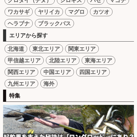
クロダイ（チヌ）
シロギス
ハゼ
マゴチ
ワカサギ
ヤリイカ
マグロ
カツオ
ヘラブナ
ブラックバス
エリアから探す
北海道
東北エリア
関東エリア
甲信越エリア
北陸エリア
東海エリア
関西エリア
中国エリア
四国エリア
九州エリア
海外
特集