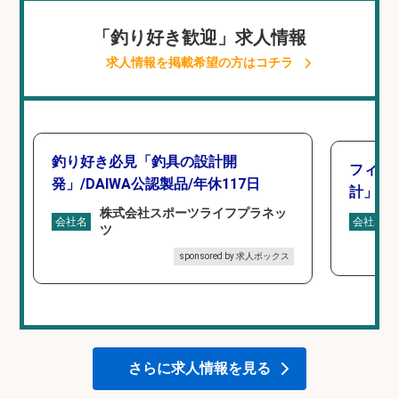
「釣り好き歓迎」求人情報
求人情報を掲載希望の方はコチラ
釣り好き必見「釣具の設計開
フィッ
発」/DAIWA公認製品/年休117日
計」
株式会社スポーツライフプラネッ
会社名
会社名
ツ
sponsored by 求人ボックス
さらに求人情報を見る