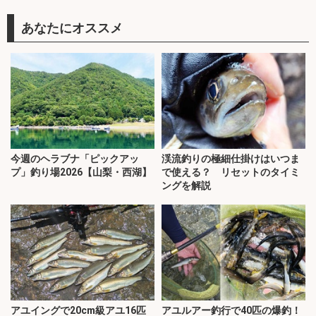
あなたにオススメ
今週のヘラブナ「ピックアッ
渓流釣りの極細仕掛けはいつま
プ」釣り場2026【山梨・西湖】
で使える？ リセットのタイミ
ングを解説
アユイングで20cm級アユ16匹
アユルアー釣行で40匹の爆釣！