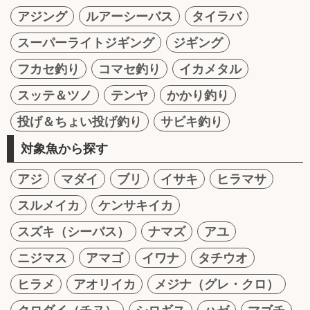
アジング
ルアーシーバス
タイラバ
スーパーライトジギング
ジギング
フカセ釣り
コマセ釣り
イカメタル
スッテ＆ツノ
テンヤ
かかり釣り
投げ＆ちょい投げ釣り
サビキ釣り
対象魚から探す
アジ
マダイ
ブリ
イサキ
ヒラマサ
スルメイカ
ケンサキイカ
スズキ（シーバス）
ナマズ
アユ
ニジマス
アマゴ
イワナ
タチウオ
ヒラメ
アオリイカ
メジナ（グレ・クロ）