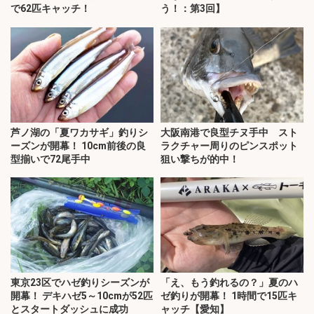
で62匹キャッチ！
う！：第3回】
芦ノ湖の「夏ワカサギ」釣りシ
大阪南港で良型チヌ手中 スト
ーズンが開幕！ 10cm前後の良
ラクチャー周りのピンスポット
型揃いで72尾手中
狙い撃ちが的中！
東京23区でハゼ釣りシーズンが
「え、もう釣れるの？」夏のハ
開幕！ デキハゼ5～10cmが52匹
ゼ釣りが開幕！ 1時間で15匹キ
とスタートダッシュに成功
ャッチ【愛知】