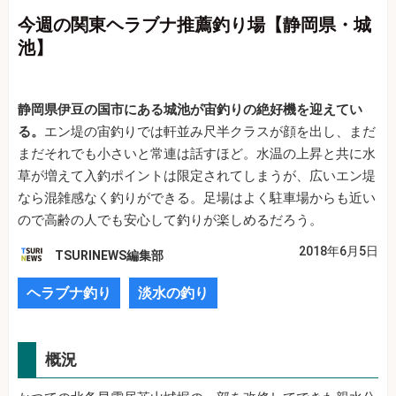
今週の関東ヘラブナ推薦釣り場【静岡県・城
池】
静岡県伊豆の国市にある城池が宙釣りの絶好機を迎えてい
る。
エン堤の宙釣りでは軒並み尺半クラスが顔を出し、まだ
まだそれでも小さいと常連は話すほど。水温の上昇と共に水
草が増えて入釣ポイントは限定されてしまうが、広いエン堤
なら混雑感なく釣りができる。足場はよく駐車場からも近い
ので高齢の人でも安心して釣りが楽しめるだろう。
2018年6月5日
TSURINEWS編集部
ヘラブナ釣り
淡水の釣り
概況