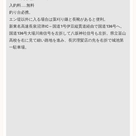
入釣料……無料
釣り台必携。
エン堤以外に入る場合は藻刈り鎌と長靴があると便利。
新東名高速長泉沼津IC～国道1号伊豆縦貫道経由で国道136号へ。
国道136号大場川南信号を左折して八坂神社信号も左折。県立韮山
高校を右に見て細い路地を進み、長沢理髪店の先を右折で城池第
一駐車場。