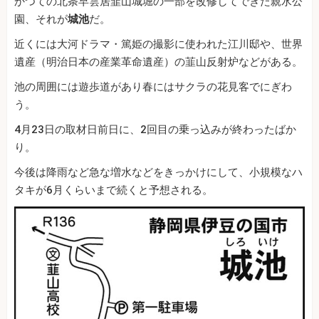
かつての北条早雲居韮山城堀の一部を改修してできた親水公
園、それが
城池
だ。
近くには大河ドラマ・篤姫の撮影に使われた江川邸や、世界
遺産（明治日本の産業革命遺産）の韮山反射炉などがある。
池の周囲には遊歩道があり春にはサクラの花見客でにぎわ
う。
4月23日の取材日前日に、2回目の乗っ込みが終わったばか
り。
今後は降雨など急な増水などをきっかけにして、小規模なハ
タキが6月くらいまで続くと予想される。