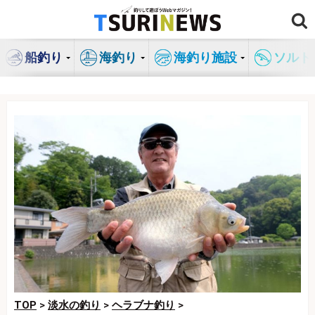
コ
ン
テ
船釣り
海釣り
海釣り施設
ソルト
ン
ツ
へ
ス
キ
ッ
プ
TOP
>
淡水の釣り
>
ヘラブナ釣り
>