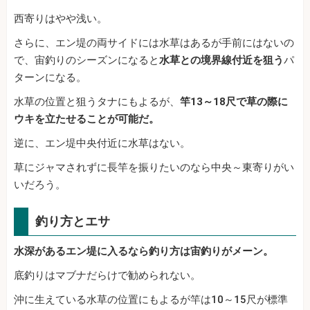
西寄りはやや浅い。
さらに、エン堤の両サイドには水草はあるが手前にはないの
で、宙釣りのシーズンになると
水草との境界線付近を狙う
パ
ターンになる。
水草の位置と狙うタナにもよるが、
竿13～18尺で草の際に
ウキを立たせることが可能だ。
逆に、エン堤中央付近に水草はない。
草にジャマされずに長竿を振りたいのなら中央～東寄りがい
いだろう。
釣り方とエサ
水深があるエン堤に入るなら釣り方は宙釣りがメーン。
底釣りはマブナだらけで勧められない。
沖に生えている水草の位置にもよるが竿は10～15尺が標準