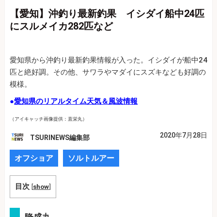
【愛知】沖釣り最新釣果 イシダイ船中24匹
にスルメイカ282匹など
愛知県から沖釣り最新釣果情報が入った。イシダイが船中24
匹と絶好調。その他、サワラやマダイにスズキなども好調の
模様。
●
愛知県のリアルタイム天気＆風波情報
（アイキャッチ画像提供：直栄丸）
2020年7月28日
TSURINEWS編集部
オフショア
ソルトルアー
目次
[
show
]