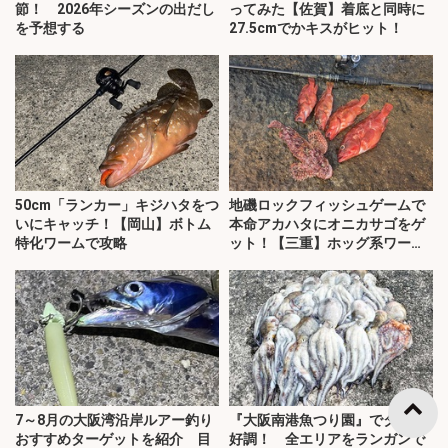
節！ 2026年シーズンの出だし
ってみた【佐賀】着底と同時に
を予想する
27.5cmでかキスがヒット！
50cm「ランカー」キジハタをつ
地磯ロックフィッシュゲームで
いにキャッチ！【岡山】ボトム
本命アカハタにオニカサゴをゲ
特化ワームで攻略
ット！【三重】ホッグ系ワーム
にヒット
7～8月の大阪湾沿岸ルアー釣り
『大阪南港魚つり園』でタコが
おすすめターゲットを紹介 目
好調！ 全エリアをランガンで