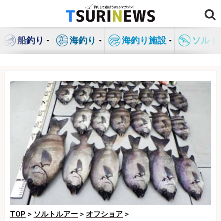
コ
ン
テ
船釣り
海釣り
海釣り施設
ソルト
ン
ツ
へ
ス
キ
ッ
プ
TOP
>
ソルトルアー
>
オフショア
>