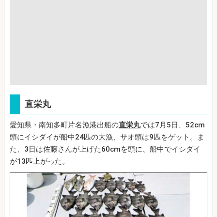
直栄丸
愛知県・南知多町片名漁港出船の
直栄丸
では7月5日、52cm
頭にイシダイが船中24匹の大漁、サオ頭は9匹をゲット。ま
た、3日は佐藤さんが上げた60cmを頭に、船中でイシダイ
が13匹上がった。