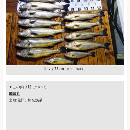
スズキ78cm
（提供：優誠丸）
▼この釣り船について
優誠丸
出船場所：片名漁港