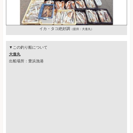
イカ・タコ絶好調
（提供：大進丸）
▼この釣り船について
大進丸
出船場所：豊浜漁港