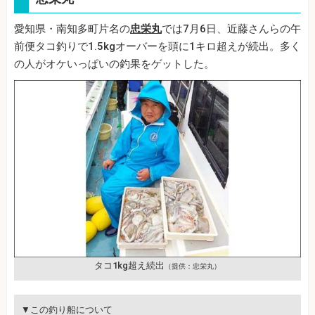
愛知県・南知多町片名の
忠栄丸
では7月6日、近藤さんらの午
前便タコ釣りで1.5kgオーバーを頭に1キロ超えが続出。多く
の人がオケいっぱいの釣果をゲットした。
タコ1kg超え続出
（提供：忠栄丸）
▼この釣り船について