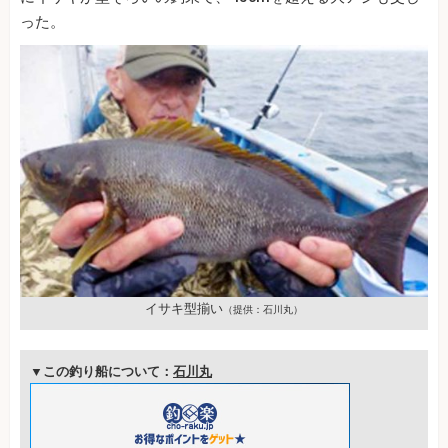
った。
イサキ型揃い
（提供：石川丸）
▼この釣り船について：
石川丸