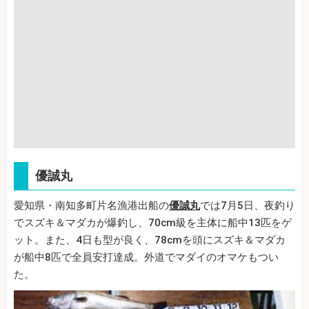
優誠丸
愛知県・南知多町片名漁港出船の
優誠丸
では7月5日、夜釣り
でスズキ＆マダカが爆釣し、70cm級を主体に船中13匹をゲ
ット。また、4日も型が良く、78cmを頭にスズキ＆マダカ
が船中8匹で全員安打達成。外道でマダイのオマケもつい
た。