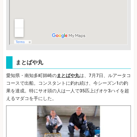
まとばや丸
愛知県・南知多町師崎の
まとばや丸
は、7月7日、ルアータコ
コースで出船。コンスタントに釣れ続け、今シーズン1の釣
果を達成。特にサオ頭の人は一人で35匹上げオケ3ハイを超
えるマダコを手にした。