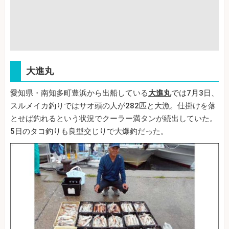
大進丸
愛知県・南知多町豊浜から出船している
大進丸
では7月3日、
スルメイカ釣りではサオ頭の人が282匹と大漁。仕掛けを落
とせば釣れるという状況でクーラー満タンが続出していた。
5日のタコ釣りも良型交じりで大爆釣だった。