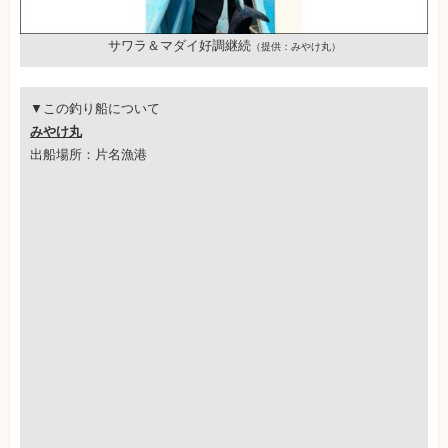
サワラ＆マダイ好調継続
（提供：みやけ丸）
▼この釣り船について
みやけ丸
出船場所：片名漁港