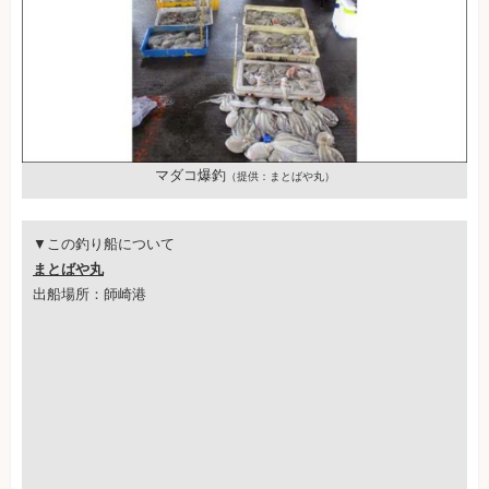
マダコ爆釣
（提供：まとばや丸）
▼この釣り船について
まとばや丸
出船場所：師崎港