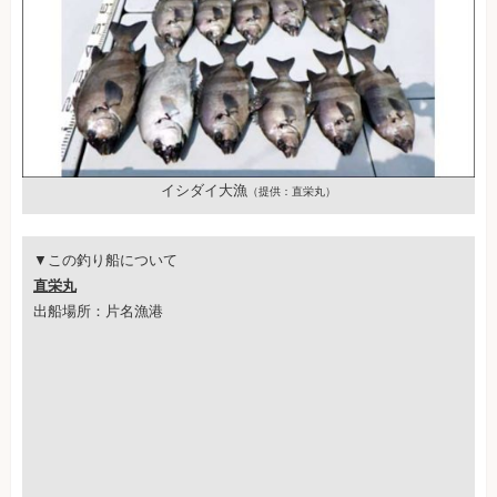
イシダイ大漁
（提供：直栄丸）
▼この釣り船について
直栄丸
出船場所：片名漁港