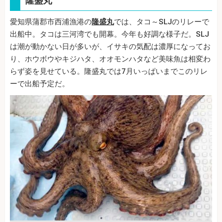
隆盛丸
愛知県蒲郡市西浦漁港の
隆盛丸
では、タコ～SLJのリレーで
出船中。タコは三河湾でも開幕。今年も好調な様子だ。SLJ
は潮が動かない日が多いが、イサキの気配は濃厚になってお
り、ホウボウやキジハタ、オオモンハタなど美味魚は相変わ
らず姿を見せている。隆盛丸では7月いっぱいまでこのリレ
ーで出船予定だ。