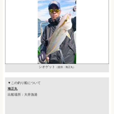
シオゲット
（提供：海正丸）
▼この釣り船について
海正丸
出船場所：大井漁港