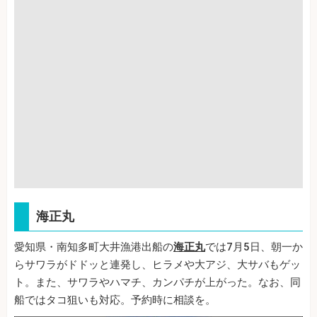
海正丸
愛知県・南知多町大井漁港出船の
海正丸
では7月5日、朝一か
らサワラがドドッと連発し、ヒラメや大アジ、大サバもゲッ
ト。また、サワラやハマチ、カンパチが上がった。なお、同
船ではタコ狙いも対応。予約時に相談を。