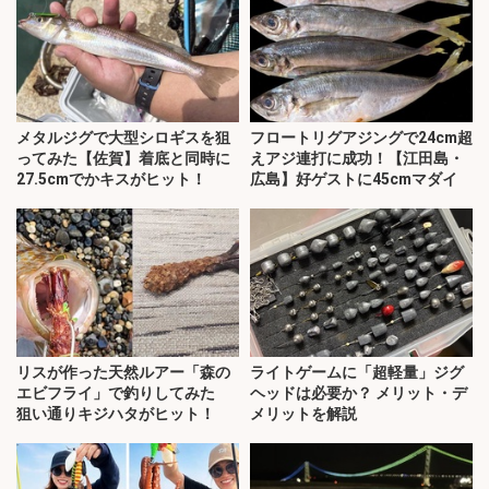
メタルジグで大型シロギスを狙
フロートリグアジングで24cm超
ってみた【佐賀】着底と同時に
えアジ連打に成功！【江田島・
27.5cmでかキスがヒット！
広島】好ゲストに45cmマダイ
リスが作った天然ルアー「森の
ライトゲームに「超軽量」ジグ
エビフライ」で釣りしてみた
ヘッドは必要か？ メリット・デ
狙い通りキジハタがヒット！
メリットを解説