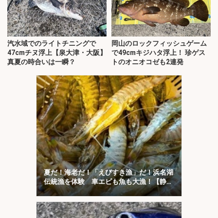
汽水域でのライトチニングで
岡山のロックフィッシュゲーム
47cmチヌ浮上【泉大津・大阪】
で49cmキジハタ浮上！ 珍ゲス
真夏の時合いは一瞬？
トのオニオコゼも2連発
夏だ！海老だ！「えびすき漁」だ！浜名湖
伝統漁を体験 車エビも魚も大漁！【静
岡】