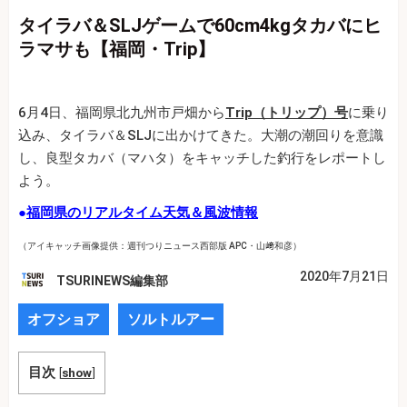
タイラバ＆SLJゲームで60cm4kgタカバにヒ
ラマサも【福岡・Trip】
6月4日、福岡県北九州市戸畑から
Trip（トリップ）号
に乗り
込み、タイラバ＆SLJに出かけてきた。大潮の潮回りを意識
し、良型タカバ（マハタ）をキャッチした釣行をレポートし
よう。
●
福岡県のリアルタイム天気＆風波情報
（アイキャッチ画像提供：週刊つりニュース西部版 APC・山﨑和彦）
2020年7月21日
TSURINEWS編集部
オフショア
ソルトルアー
目次
[
show
]