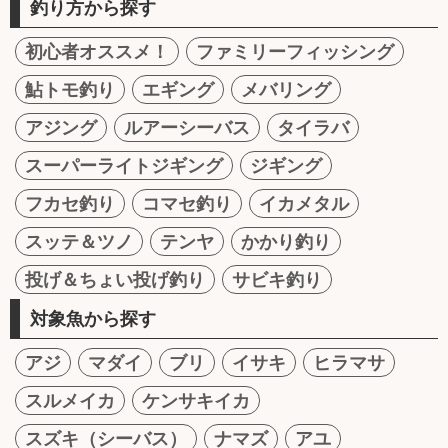
釣り方から探す
初心者オススメ！
ファミリーフィッシング
鮎トモ釣り
エギング
メバリング
アジング
ルアーシーバス
タイラバ
スーパーライトジギング
ジギング
フカセ釣り
コマセ釣り
イカメタル
スッテ＆ツノ
テンヤ
かかり釣り
投げ＆ちょい投げ釣り
サビキ釣り
対象魚から探す
アジ
マダイ
ブリ
イサキ
ヒラマサ
スルメイカ
ケンサキイカ
スズキ（シーバス）
ナマズ
アユ