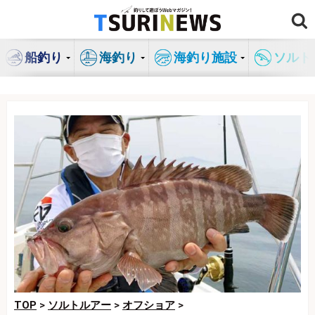
コ
ン
テ
船釣り
海釣り
海釣り施設
ソルト
ン
ツ
へ
ス
キ
ッ
プ
TOP
>
ソルトルアー
>
オフショア
>