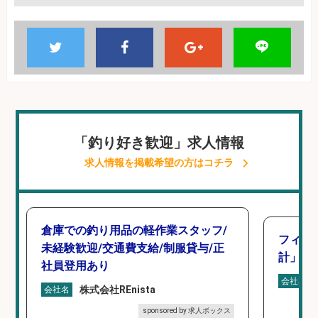
「釣り好き歓迎」求人情報
求人情報を掲載希望の方はコチラ
倉庫での釣り用品の軽作業スタッフ/
フィッ
未経験歓迎/交通費支給/制服貸与/正
計」
社員登用あり
会社名
株式会社REnista
会社名
sponsored by 求人ボックス