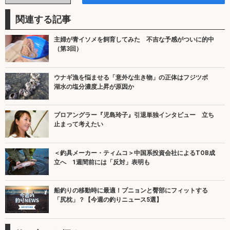
関連する記事
主婦が青イソメを飼育してみた 不吉な予感がついに的中
（第3回）
ウナギ漁を悩ませる「意外な生き物」の正体はフジツボ
湖水の塩分濃度上昇が原因か
プロアングラー『児島玲子』引退単独インタビュー 立ち
止まって考えたい
＜釣具メーカー・ティムコ＞中国系投資会社によるTOB成
立へ 1週間前には「反対」表明も
船釣りの移動時に最適！プニョンと臀部にフィットする
「尻枕」？【今週の釣りニュース5選】