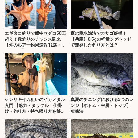
エギタコ釣りで船中マダコ50匹
夜の垂水漁港でカサゴ好捕！
超え！数釣りのチャンス到来
【兵庫】0.5gの軽量ジグヘッド
【沖のルアー釣果速報12選・愛
で連発した釣り方とは？
知・三重】
ケンサキイカ狙いのイカメタル
真夏のチニングにおける3つのレ
入門 【魅力・タックル・仕掛
ンジ【ボトム・中層・トップ】
け・釣り方・持ち帰り方を解
攻略法
説】