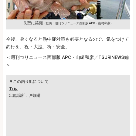
良型に笑顔
（提供：週刊つりニュース西部版 APC・山﨑和彦）
今後、暑くなると熱中症対策も必要となるので、気をつけて
釣行を。祝・大漁。祈・安全。
＜週刊つりニュース西部版 APC・山﨑和彦／TSURINEWS編
＞
▼この釣り船について
Trip
出船場所：戸畑港