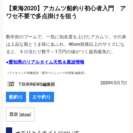
【東海2020】アカムツ船釣り初心者入門 ア
ワセ不要で多点掛けを狙う
数年前のブームで、一気に知名度を上げたアカムツ。その身
は上品な脂とうま味にあふれ、40cm前後以上のサイズにな
ると、キロ当たり数千～1万円の値がつく超高級魚だ。
●
愛知県のリアルタイム天気＆風波情報
（アイキャッチ画像提供：週刊つりニュース中部版 編集部）
2020年5月7日
TSURINEWS編集部
船釣り
エサ釣り
目次
[
show
]