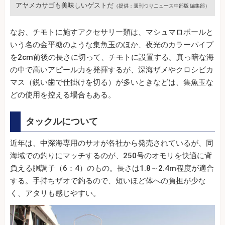
アヤメカサゴも美味しいゲストだ
（提供：週刊つりニュース中部版 編集部）
なお、チモトに施すアクセサリー類は、マシュマロボールと
いう名の金平糖のような集魚玉のほか、夜光のカラーパイプ
を2cm前後の長さに切って、チモトに設置する。真っ暗な海
の中で高いアピール力を発揮するが、深海ザメやクロシビカ
マス（鋭い歯で仕掛けを切る）が多いときなどは、集魚玉な
どの使用を控える場合もある。
タックルについて
近年は、中深海専用のサオが各社から発売されているが、同
海域での釣りにマッチするのが、250号のオモリを快適に背
負える胴調子（6：4）のもの。長さは1.8～2.4m程度が適合
する。手持ちザオで釣るので、短いほど体への負担が少な
く、アタリも感じやすい。