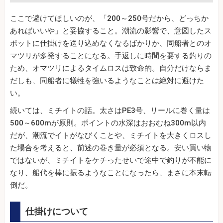
ここで避けてほしいのが、「200～250号だから、どっちか
あればいいや」と妥協すること。潮流の影響で、意図したス
ポットに仕掛けを送り込めなくなるばかりか、同船者とのオ
マツリが多発することになる。手返しに時間を要する釣りの
ため、オマツリによるタイムロスは致命的。自分だけならま
だしも、同船者に犠牲を強いるようなことは絶対に避けた
い。
続いては、ミチイトの話。太さはPE3号、リールに巻く量は
500～600mが原則。ポイントの水深はおおむね300m以内
だが、潮流でイトがなびくことや、ミチイトを大きくロスし
た場合を考えると、前述の巻き量が必須となる。安い買い物
ではないが、ミチイトをケチったせいで途中で釣りが不能に
なり、船代を棒に振るようなことになったら、まさに本末転
倒だ。
仕掛けについて