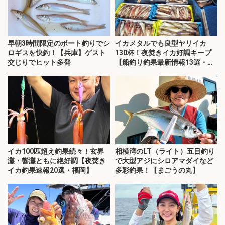
早朝3時間限定のボート釣りでシ
イカメタルでも良型ヤリイカ
ロギスを快釣！【兵庫】ゲスト
130杯！夜焚きイカ好調キープ
交じりでヒット多発
【船釣り釣果最新情報13選・玄
界灘】
イカ100匹超え釣果続々！玄界
相模湾のLT（ライト）五目釣り
灘・響灘ともに絶好調【夜焚き
で大型アジにシロアマダイなど
イカ釣果速報20選・福岡】
多彩釣果！【まごうの丸】