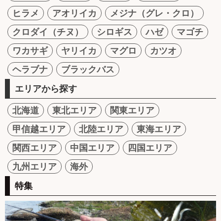
ヒラメ
アオリイカ
メジナ（グレ・クロ）
クロダイ（チヌ）
シロギス
ハゼ
マゴチ
ワカサギ
ヤリイカ
マグロ
カツオ
ヘラブナ
ブラックバス
エリアから探す
北海道
東北エリア
関東エリア
甲信越エリア
北陸エリア
東海エリア
関西エリア
中国エリア
四国エリア
九州エリア
海外
特集