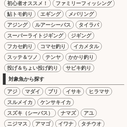
初心者オススメ！
ファミリーフィッシング
鮎トモ釣り
エギング
メバリング
アジング
ルアーシーバス
タイラバ
スーパーライトジギング
ジギング
フカセ釣り
コマセ釣り
イカメタル
スッテ＆ツノ
テンヤ
かかり釣り
投げ＆ちょい投げ釣り
サビキ釣り
対象魚から探す
アジ
マダイ
ブリ
イサキ
ヒラマサ
スルメイカ
ケンサキイカ
スズキ（シーバス）
ナマズ
アユ
ニジマス
アマゴ
イワナ
タチウオ