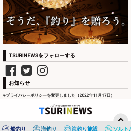
TSURINEWSをフォローする
お知らせ
※プライバシーポリシーを変更しました（2022年11月17日）
船釣り
海釣り
海釣り施設
ソルト