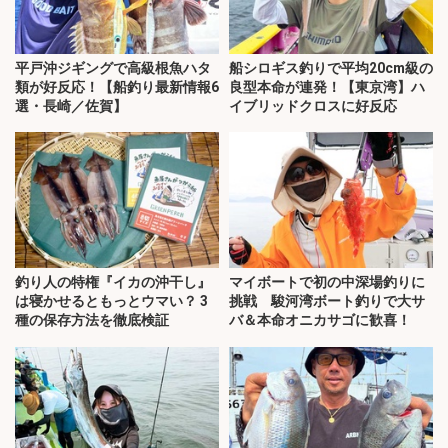
平戸沖ジギングで高級根魚ハタ
船シロギス釣りで平均20cm級の
類が好反応！【船釣り最新情報6
良型本命が連発！【東京湾】ハ
選・長崎／佐賀】
イブリッドクロスに好反応
釣り人の特権『イカの沖干し』
マイボートで初の中深場釣りに
は寝かせるともっとウマい？ 3
挑戦 駿河湾ボート釣りで大サ
種の保存方法を徹底検証
バ＆本命オニカサゴに歓喜！