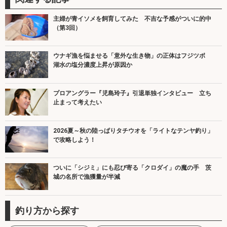
主婦が青イソメを飼育してみた 不吉な予感がついに的中
（第3回）
ウナギ漁を悩ませる「意外な生き物」の正体はフジツボ
湖水の塩分濃度上昇が原因か
プロアングラー『児島玲子』引退単独インタビュー 立ち
止まって考えたい
2026夏～秋の陸っぱりタチウオを「ライトなテンヤ釣り」
で攻略しよう！
ついに「シジミ」にも忍び寄る「クロダイ」の魔の手 茨
城の名所で漁獲量が半減
釣り方から探す