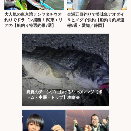
大人気の東京湾テンヤタチウオ
金洲五目釣りで美味魚アオダイ
釣りでドラゴン捕獲！ 関東エリ
＆ヒメダイ快釣【船釣り釣果速
アの【船釣り特選釣果7選】
報8選・愛知／静岡】
真夏のチニングにおける3つのレンジ【ボ
トム・中層・トップ】攻略法