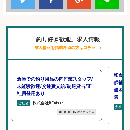
「釣り好き歓迎」求人情報
求人情報を掲載希望の方はコチラ
和食,
倉庫での釣り用品の軽作業スタッフ/
候補/
未経験歓迎/交通費支給/制服貸与/正
値を上
社員登用あり
集
株式会社REnista
会社名
会社名
sponsored by 求人ボックス