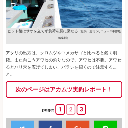
ヒット後はサオを立てず負荷を胴に乗せる
（提供：週刊つりニュース中部版
編集部）
アタリの出方は、クロムツやユメカサゴと比べると鋭く明
確。また向こうアワセの釣りなので、アワセは不要。アワせ
るとハリ穴を広げてしまい、バラシを招くので注意するこ
と。
次のページはアカムツ実釣レポート！
1
2
3
page: