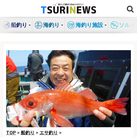
コ
ン
テ
船釣り
海釣り
海釣り施設
ソルト
ン
ツ
へ
ス
キ
ッ
プ
TOP
>
船釣り
>
エサ釣り
>