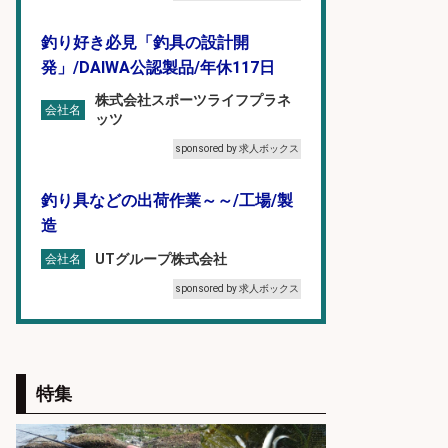
釣り好き必見「釣具の設計開
発」/DAIWA公認製品/年休117日
株式会社スポーツライフプラネ
会社名
ッツ
sponsored by 求人ボックス
釣り具などの出荷作業～～/工場/製
造
UTグループ株式会社
会社名
sponsored by 求人ボックス
魚の「バイヤー」貴方の目利きでヒ
ットを生む、裁量バイヤー募集
特集
株式会社コムライン
会社名
sponsored by 求人ボックス