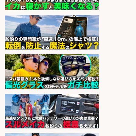
sponsored by 求人ボックス
魚をさばける方必見「鮮魚部門スタ
ッフ」/3つの働き方が選べる
株式会社旬
会社名
sponsored by 求人ボックス
レジカウンター/夕方勤務で時給UP
お釣りの計算不要の簡単レジ1日2時
間
オーケー株式会社
会社名
sponsored by 求人ボックス
さらに求人情報を見る