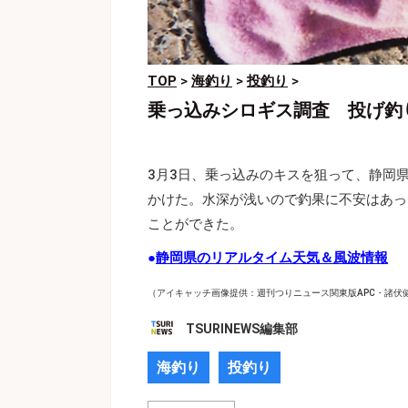
TOP
>
海釣り
>
投釣り
>
乗っ込みシロギス調査 投げ釣
3月3日、乗っ込みのキスを狙って、静岡
かけた。水深が浅いので釣果に不安はあっ
ことができた。
●
静岡県のリアルタイム天気＆風波情報
（アイキャッチ画像提供：週刊つりニュース関東版APC・諸伏
TSURINEWS編集部
海釣り
投釣り