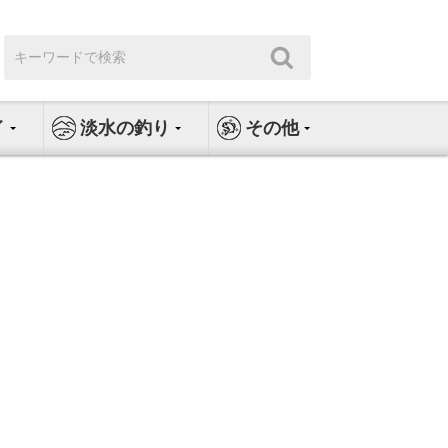
検
検
索:
索
イ
淡水の釣り
その他