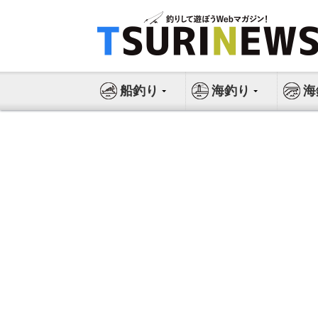
コ
ン
テ
ン
ツ
船釣り
海釣り
海
へ
ス
キ
ッ
プ