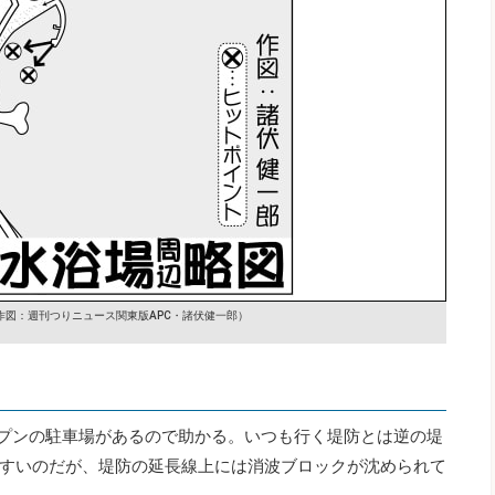
作図：週刊つりニュース関東版APC・諸伏健一郎）
ープンの駐車場があるので助かる。いつも行く堤防とは逆の堤
すいのだが、堤防の延長線上には消波ブロックが沈められて