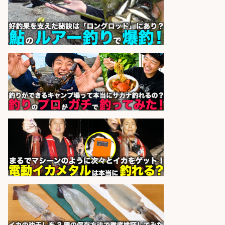
人材紹介事業責任者候補/飲食業界
向けSaaS企業「魚ぽち」/東証グロ
ース市場上場
株式会社フーディソン
会社名
sponsored by 求人ボックス
レジカウンター/お釣りの計算不要
の簡単レジ 未経験も安心の研修あり
1日2h
オーケー株式会社
会社名
sponsored by 求人ボックス
レジカウンター/夕方勤務で時給UP
お釣りの計算不要の簡単レジ1日2時
間
オーケー株式会社
会社名