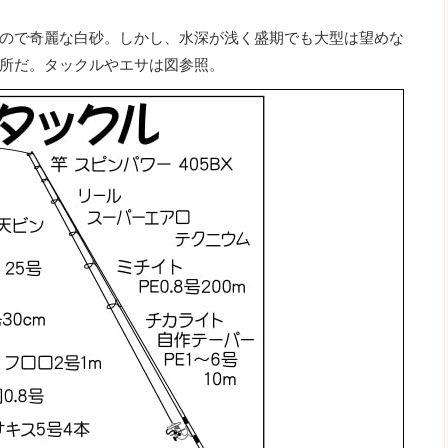
ので奇麗な白砂。しかし、水深が浅く盛期でも大型は望めな
所だ。タックルやエサは図参照。