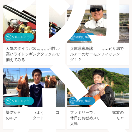
ソルトルアー
海釣り施設
人気のタイラバ装備を汎用性の
兵庫県家島諸島の海上釣り堀で
高いライトジギングタックルで
ルアーのサーモンフィッシン
心
揃えてみる
グ！？
ソルトルアー
海釣り施設
堤防から狙ってみよう。マダコ
ファミリーで大漁祭り！家族の
のルアー釣りスタートガイド
休日にお勧めスポットうみんぐ
大島