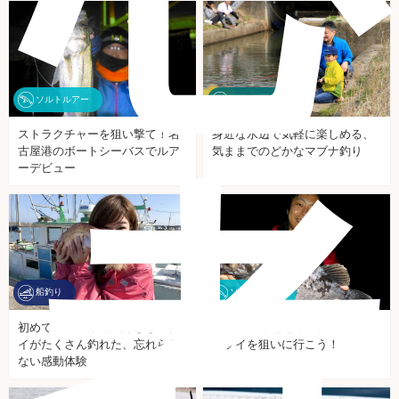
ソルトルアー
淡水の釣り
ストラクチャーを狙い撃て！名
身近な水辺で気軽に楽しめる、
古屋港のボートシーバスでルア
気ままでのどかなマブナ釣り
者
ーデビュー
船釣り
ソルトルアー
初めての船釣りで大好きなマダ
春本番の東北地方！夜の海へク
イがたくさん釣れた、忘れられ
ロソイを狙いに行こう！
ない感動体験