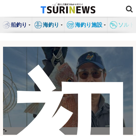
コ
ン
テ
船釣り
海釣り
海釣り施設
ソルト
ン
ツ
へ
ス
キ
初
ッ
プ
">