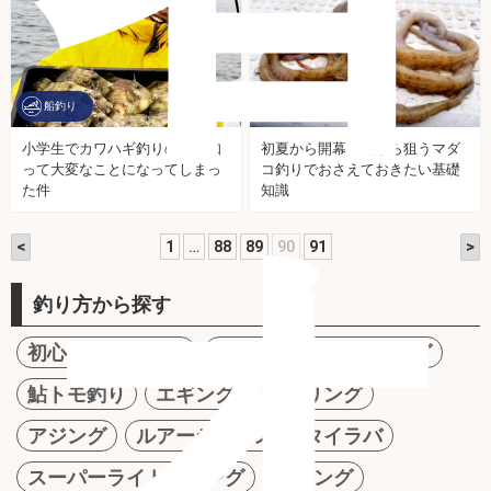
船釣り
船釣り
初夏から開幕！船から狙うマダ
小学生でカワハギ釣りの味を知
コ釣りでおさえておきたい基礎
って大変なことになってしまっ
オ
知識
た件
<
>
1
…
88
89
90
91
釣り方から探す
初心者オススメ！
ファミリーフィッシング
鮎トモ釣り
エギング
メバリング
アジング
ルアーシーバス
タイラバ
スーパーライトジギング
ジギング