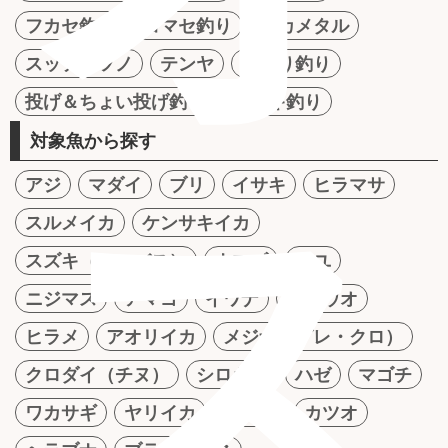
フカセ釣り
コマセ釣り
イカメタル
スッテ＆ツノ
テンヤ
かかり釣り
投げ＆ちょい投げ釣り
サビキ釣り
対象魚から探す
ス
アジ
マダイ
ブリ
イサキ
ヒラマサ
スルメイカ
ケンサキイカ
スズキ（シーバス）
ナマズ
アユ
ニジマス
アマゴ
イワナ
タチウオ
ヒラメ
アオリイカ
メジナ（グレ・クロ）
クロダイ（チヌ）
シロギス
ハゼ
マゴチ
ワカサギ
ヤリイカ
マグロ
カツオ