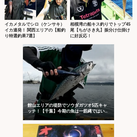
イカメタルでシロ（ケンサキ）
相模湾の船キス釣りでトップ45
イカ連発！ 関西エリアの【船釣
尾【ちがさき丸】振分け仕掛け
り特選釣果7選】
に好反応！
館山エリアの堤防でソウダガツオ5匹キャ
ッチ！【千葉】今期の魚は一筋縄ではいか
ない？