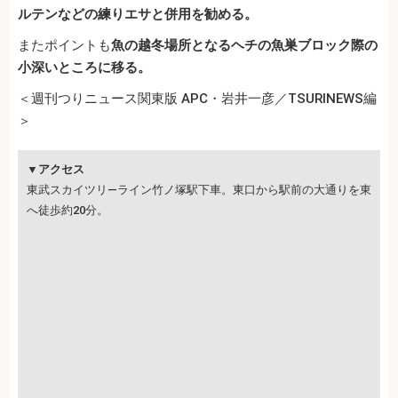
ルテンなどの練りエサと併用を勧める。
またポイントも
魚の越冬場所となるヘチの魚巣ブロック際の
小深いところに移る。
＜週刊つりニュース関東版 APC・岩井一彦／TSURINEWS編
＞
▼アクセス
東武スカイツリ―ライン竹ノ塚駅下車。東口から駅前の大通りを東
へ徒歩約20分。