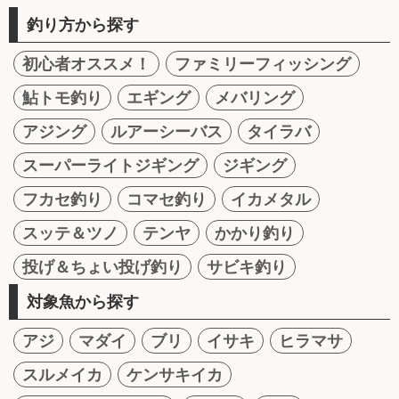
釣り方から探す
初心者オススメ！
ファミリーフィッシング
鮎トモ釣り
エギング
メバリング
アジング
ルアーシーバス
タイラバ
スーパーライトジギング
ジギング
フカセ釣り
コマセ釣り
イカメタル
スッテ＆ツノ
テンヤ
かかり釣り
投げ＆ちょい投げ釣り
サビキ釣り
対象魚から探す
アジ
マダイ
ブリ
イサキ
ヒラマサ
スルメイカ
ケンサキイカ