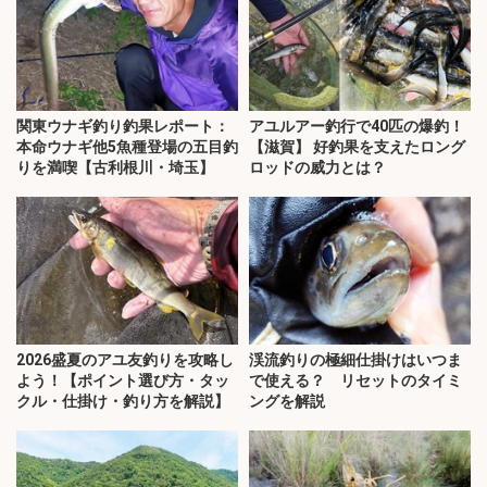
関東ウナギ釣り釣果レポート：
アユルアー釣行で40匹の爆釣！
本命ウナギ他5魚種登場の五目釣
【滋賀】 好釣果を支えたロング
りを満喫【古利根川・埼玉】
ロッドの威力とは？
2026盛夏のアユ友釣りを攻略し
渓流釣りの極細仕掛けはいつま
よう！【ポイント選び方・タッ
で使える？ リセットのタイミ
クル・仕掛け・釣り方を解説】
ングを解説