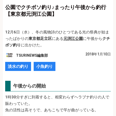
公園でクチボソ釣り♪まったり午後から釣行
【東京都元渕江公園】
12月6日（水）、冬の風物詩のひとつである光の祭典が始ま
ったばかりの
東京都足立区
にある
元渕江公園
に午後から
クチ
ボソ釣り
に出かけた。
2018年1月10日
TSURINEWS編集部
淡水の釣り
小魚釣り
午後からの開始
1時30分すぎに到着すると、相変わらずヘラブナ釣りの人で
賑わっていた。
魚の活性は高そうで、あちこちで竿が曲がっている。