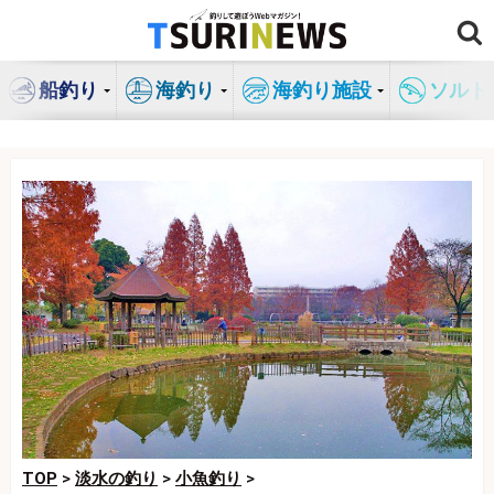
コ
ン
テ
船釣り
海釣り
海釣り施設
ソルト
ン
ツ
へ
ス
キ
ッ
プ
TOP
>
淡水の釣り
>
小魚釣り
>