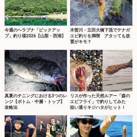
今週のヘラブナ「ピックアッ
木曽川・立田大橋下流でテナガ
プ」釣り場2026【山梨・西湖】
エビ釣りを満喫 アタッても放
置がキモ？
真夏のチニングにおける3つのレ
リスが作った天然ルアー「森の
ンジ【ボトム・中層・トップ】
エビフライ」で釣りしてみた
攻略法
狙い通りキジハタがヒット！