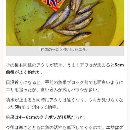
釣果の一部と使用したエサ。
その後も同様のアタリが続き、うまくアワセが決まると
5cm
前後がよく釣れた。
日没近くになると、手前の魚巣ブロック前でも面白いように
エサを追ったが、食い込みが浅くバラシが多い。
噴水が止まると同時にアタリは遠くなり、ウキが見づらくな
った5時前まで釣って納竿。
釣果は
4～6cmのクチボソが18尾
だった。
今後は寒さとともに魚の活性も低下してくるので、
エサはグ