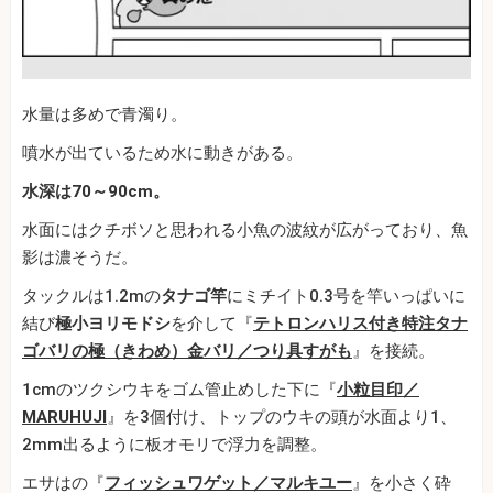
水量は多めで青濁り。
噴水が出ているため水に動きがある。
水深は70～90cm。
水面にはクチボソと思われる小魚の波紋が広がっており、魚
影は濃そうだ。
タックルは1.2mの
タナゴ竿
にミチイト0.3号を竿いっぱいに
結び
極小ヨリモドシ
を介して『
テトロンハリス付き特注タナ
ゴバリの極（きわめ）金バリ／つり具すがも
』を接続。
1cmのツクシウキをゴム管止めした下に『
小粒目印／
MARUHUJI
』を3個付け、トップのウキの頭が水面より1、
2mm出るように板オモリで浮力を調整。
エサはの『
フィッシュワゲット／マルキユー
』を小さく砕