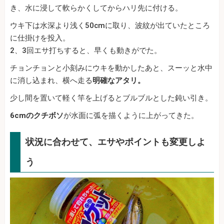
き、水に浸して軟らかくしてからハリ先に付ける。
ウキ下は水深より浅く50cmに取り、波紋が出ていたところ
に仕掛けを投入。
2、3回エサ打ちすると、早くも動きがでた。
チョンチョンと小刻みにウキを動かしたあと、スーッと水中
に消し込まれ、横へ走る
明確なアタリ。
少し間を置いて軽く竿を上げるとブルブルとした鈍い引き。
6cmのクチボソ
が水面に弧を描くように上がってきた。
状況に合わせて、エサやポイントも変更しよ
う