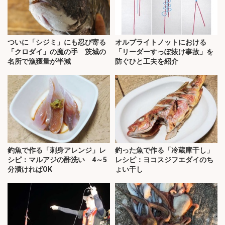
ついに「シジミ」にも忍び寄る
オルブライトノットにおける
「クロダイ」の魔の手 茨城の
「リーダーすっぽ抜け事故」を
名所で漁獲量が半減
防ぐひと工夫を紹介
釣魚で作る「刺身アレンジ」レ
釣った魚で作る「冷蔵庫干し」
シピ：マルアジの酢洗い 4～5
レシピ：ヨコスジフエダイのち
分漬ければOK
ょい干し