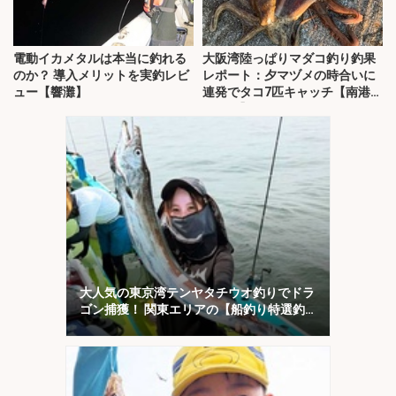
電動イカメタルは本当に釣れる
大阪湾陸っぱりマダコ釣り釣果
のか？ 導入メリットを実釣レビ
レポート：夕マヅメの時合いに
ュー【響灘】
連発でタコ7匹キャッチ【南港魚
つり園】
大人気の東京湾テンヤタチウオ釣りでドラ
ゴン捕獲！ 関東エリアの【船釣り特選釣
果7選】