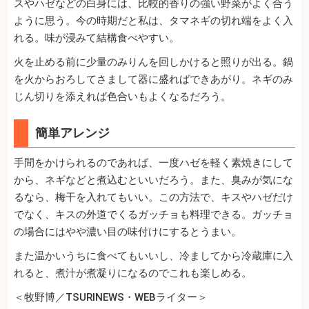
スやハゼなどの白身には、比較的香りの強い野菜がよく合う
ように思う。今の時期だと私は、タマネギの切れ端をよく入
れる。味が浸みて結構食べやすい。
火を止める前に少量のみりんを回しかけると照りが出る。鍋
を火からおろしてさまして器に盛ればできあがり。ネギのみ
じん切りを添えれば色合いもよくなるだろう。
簡単アレンジ
手間をかけられるのであれば、一度ハゼを軽く素焼きにして
から、ネギなどと煮込むといいだろう。また、臭みが気にな
るなら、梅干を入れてもいい。この方法で、キスやハゼだけ
でなく、キスの外道でくるガッチョも料理できる。ガッチョ
の場合にはやや濃い目の味付けにするとうまい。
また温かいうちに食べてもいいし、冷ましてから冷蔵庫に入
れると、煮汁が煮凝りになるのでこれも楽しめる。
＜牧野博／TSURINEWS・WEBライター＞