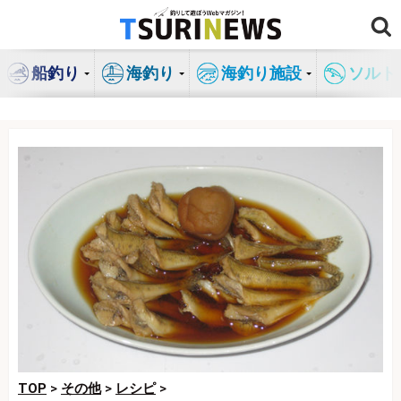
コ
ン
テ
船釣り
海釣り
海釣り施設
ソルト
ン
ツ
へ
ス
キ
ッ
プ
TOP
>
その他
>
レシピ
>