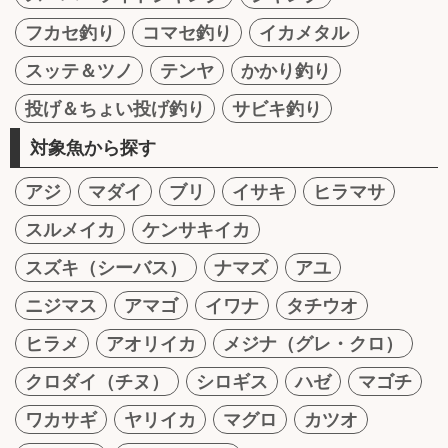
フカセ釣り
コマセ釣り
イカメタル
スッテ＆ツノ
テンヤ
かかり釣り
投げ＆ちょい投げ釣り
サビキ釣り
対象魚から探す
アジ
マダイ
ブリ
イサキ
ヒラマサ
スルメイカ
ケンサキイカ
スズキ（シーバス）
ナマズ
アユ
ニジマス
アマゴ
イワナ
タチウオ
ヒラメ
アオリイカ
メジナ（グレ・クロ）
クロダイ（チヌ）
シロギス
ハゼ
マゴチ
ワカサギ
ヤリイカ
マグロ
カツオ