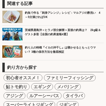
関連する記事
釣魚で作る「刺身アレンジ」レシピ：マルアジの酢洗い 4
～5分漬ければOK
茨城県鹿島沖＜ヒラメ部分解禁＞直後の釣果は？ 2kg級＆
ゲスト多彩【全国の釣果速報4選】
釣り人の特権『イカの沖干し』は寝かせるともっとウマ
い？ 3種の保存方法を徹底検証
釣り方から探す
初心者オススメ！
ファミリーフィッシング
鮎トモ釣り
エギング
メバリング
アジング
ルアーシーバス
タイラバ
スーパーライトジギング
ジギング