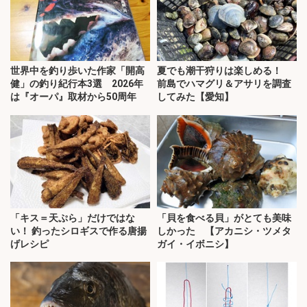
世界中を釣り歩いた作家「開高
夏でも潮干狩りは楽しめる！
健」の釣り紀行本3選 2026年
前島でハマグリ＆アサリを調査
は『オーパ』取材から50周年
してみた【愛知】
「キス＝天ぷら」だけではな
「貝を食べる貝」がとても美味
い！ 釣ったシロギスで作る唐揚
しかった 【アカニシ・ツメタ
げレシピ
ガイ・イボニシ】