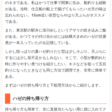
のネタである。私はかつて仕事で関東に住み、船釣りも経験
がある。当時、仕立船の船上で揚げてもらったハゼ天の味は
忘れられない。15cm近い良型ならやはり天ぷらがオススメ
である。
また、東京駅の駅弁に深川めしというアサリの炊き込みご飯
がある。かつてその付け合わせには結構大きめのハゼの甘露
煮が一本入っていたのを記憶している。
しかし陸っぱりの夏ハゼ釣りだと型は少し小ぶり。天ぷらに
するには少し役不足かもしれない。そこで、小型が数釣れた
時に作りやすい煮つけを紹介したい。キスなどを狙って五目
釣りになったときなども同じ方法で調理でき、非常に簡単で
ある。
まずはハゼの持ち帰り方と下処理方法からご紹介します。
ハゼの持ち帰り方
持ち帰り方も簡単で、氷に直接当たらない用に袋に入れてク