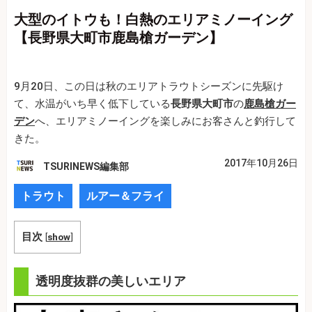
大型のイトウも！白熱のエリアミノーイング
【長野県大町市鹿島槍ガーデン】
9月20日、この日は秋のエリアトラウトシーズンに先駆け
て、水温がいち早く低下している
長野県大町市
の
鹿島槍ガー
デン
へ、エリアミノーイングを楽しみにお客さんと釣行して
きた。
2017年10月26日
TSURINEWS編集部
トラウト
ルアー＆フライ
目次
[
show
]
透明度抜群の美しいエリア