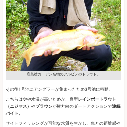
鹿島槍ガーデン名物のアルビノのトラウト。
その後1号池にアングラーが集まったため3号池に移動。
こちらはやや水温が高いためか、良型
レインボートラウト
（ニジマス）
や
ブラウン
が横方向のダートアクションで
連続
バイト。
サイトフィッシングが可能な水質を生かし、魚との距離感や