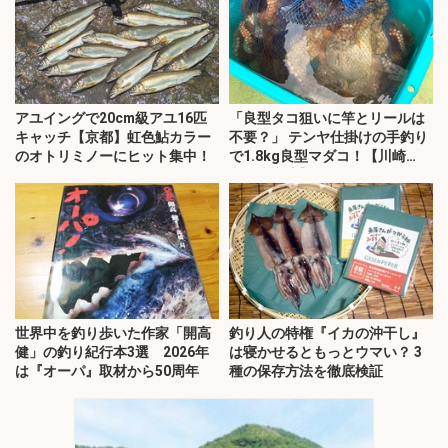
アユイングで20cm級アユ16匹
「良型タコ狙いに竿とリールは
キャッチ【京都】虹色鮎カラー
不要？」 テンヤ仕掛けの手釣り
のオトリミノーにヒット集中！
で1.8kg良型マダコ！【川崎
丸・東京湾】
世界中を釣り歩いた作家「開高
釣り人の特権『イカの沖干し』
健」の釣り紀行本3選 2026年
は寝かせるともっとウマい？ 3
は『オーパ』取材から50周年
種の保存方法を徹底検証