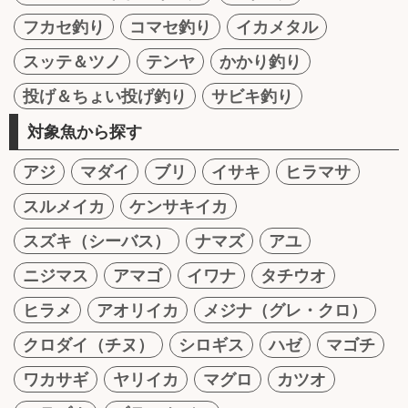
フカセ釣り
コマセ釣り
イカメタル
スッテ＆ツノ
テンヤ
かかり釣り
投げ＆ちょい投げ釣り
サビキ釣り
対象魚から探す
アジ
マダイ
ブリ
イサキ
ヒラマサ
スルメイカ
ケンサキイカ
スズキ（シーバス）
ナマズ
アユ
ニジマス
アマゴ
イワナ
タチウオ
ヒラメ
アオリイカ
メジナ（グレ・クロ）
クロダイ（チヌ）
シロギス
ハゼ
マゴチ
ワカサギ
ヤリイカ
マグロ
カツオ