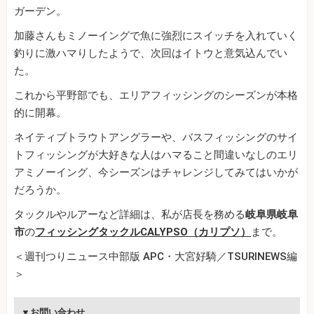
ガーデン。
加藤さんもミノーイングで魚に強烈にスイッチを入れていく
釣りに激ハマりしたようで、次回はイトウと意気込んでい
た。
これから平野部でも、エリアフィッシングのシーズンが本格
的に開幕。
ネイティブトラウトアングラーや、バスフィッシングのサイ
トフィッシングが大好きな人はハマること間違いなしのエリ
アミノーイング、今シーズンはチャレンジしてみてはいかが
だろうか。
タックルやルアーなど詳細は、私が店長を務める
岐阜県岐阜
市
の
フィッシングタックルCALYPSO（カリプソ）
まで。
＜週刊つりニュース中部版 APC・大宮好騎／TSURINEWS編
＞
▼お問い合わせ