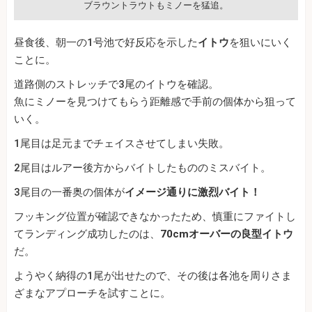
ブラウントラウトもミノーを猛追。
昼食後、朝一の1号池で好反応を示した
イトウ
を狙いにいく
ことに。
道路側のストレッチで3尾のイトウを確認。
魚にミノーを見つけてもらう距離感で手前の個体から狙って
いく。
1尾目は足元までチェイスさせてしまい失敗。
2尾目はルアー後方からバイトしたもののミスバイト。
3尾目の一番奥の個体が
イメージ通りに激烈バイト！
フッキング位置が確認できなかったため、慎重にファイトし
てランディング成功したのは、
70cmオーバーの良型イトウ
だ。
ようやく納得の1尾が出せたので、その後は各池を周りさま
ざまなアプローチを試すことに。