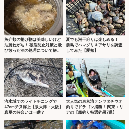
魚介類の揚げ物は美味しいけど
夏でも潮干狩りは楽しめる！
油跳ねがち！ 破裂防止対策と飛
前島でハマグリ＆アサリを調査
び散った油の処理について解
してみた【愛知】
説！
汽水域でのライトチニングで
大人気の東京湾テンヤタチウオ
47cmチヌ浮上【泉大津・大阪】
釣りでドラゴン捕獲！ 関東エリ
真夏の時合いは一瞬？
アの【船釣り特選釣果7選】