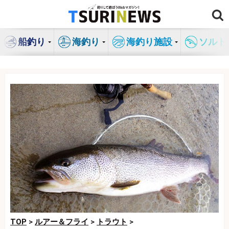
コ
ン
テ
船釣り
海釣り
海釣り施設
ソルト
ン
ツ
へ
ス
キ
ッ
プ
TOP
>
ルアー＆フライ
>
トラウト
>