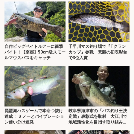
自作ビッグベイトルアーに衝撃
千早川マス釣り場で『Tクラン
バイト！【京都】50cm級スモー
カップ』参戦 悲願の初表彰台
ルマウスバスをキャッチ
で3位入賞
琵琶湖ハスゲームで本命つ抜け
岐阜県海津市の「バス釣り王決
達成！ ミノーとバイブレーショ
定戦」表彰式を取材 大江川で
ン使い分け連発
地域活性化を目指す取り組みと
は？