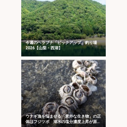
今週のヘラブナ「ピックアップ」釣り場
2026【山梨・西湖】
ウナギ漁を悩ませる「意外な生き物」の正
体はフジツボ 湖水の塩分濃度上昇が原因
か