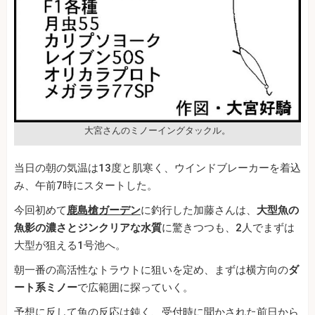
大宮さんのミノーイングタックル。
当日の朝の気温は13度と肌寒く、ウインドブレーカーを着込
み、午前7時にスタートした。
今回初めて
鹿島槍ガーデン
に釣行した加藤さんは、
大型魚の
魚影の濃さとジンクリアな水質
に驚きつつも、2人でまずは
大型が狙える1号池へ。
朝一番の高活性なトラウトに狙いを定め、まずは横方向の
ダ
ート系ミノー
で広範囲に探っていく。
予想に反して魚の反応は鈍く、受付時に聞かされた前日から