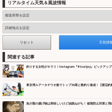
リアルタイム天気＆風波情報
関連する記事
釣りする女性がキラリ！Instagram『#tsurijoy』ピックアップ v
東京湾ルアータチウオ船でトップ36尾と数釣り達成！【渡辺釣
魚介類の揚げ物は美味しいけど油跳ねがち！ 破裂防止対策と飛