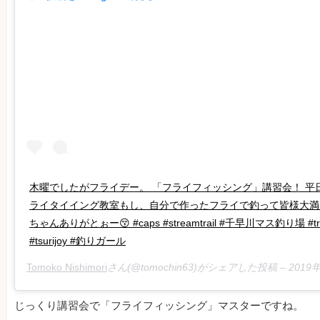
木曜でしたがフライデー。 「フライフィッシング」講習会！ 平日
ライタイイング教室もし、自分で作ったフライで釣って皆様大満
ちゃんありがとぉー😚 #caps #streamtrail #千早川マス釣り場 #
#tsurijoy #釣りガール
Tomoko Nishimori
さん(@tomochin63)がシェアした投稿 –
2019
じっくり講習会で「フライフィッシング」マスターですね。