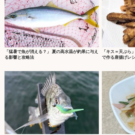
「猛暑で魚が消える？」 夏の高水温が釣果に与え
「キス＝天ぷら」
る影響と攻略法
で作る唐揚げレ