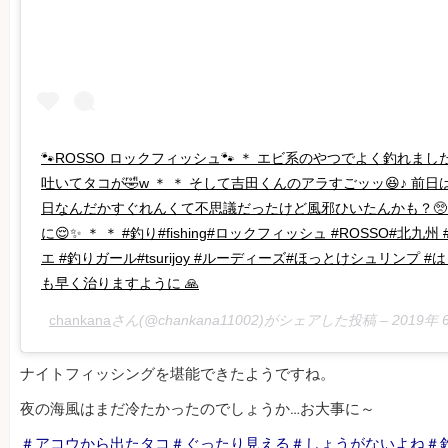
🐾ROSSO ロックフィッシュ🐾 ＊ エビ系のやつでよく釣れまし
吐いてタコが🤣w ＊ ＊ そして吉田くんのアラすごッッ😆♪ 前日は
日なんだかすぐれんくて不思議だったけど風邪ひいたんかも？🥺 
に😌✨ ＊ ＊ #釣り#fishing#ロックフィッシュ #ROSSO#北
エ #釣りガール#tsurijoy #ルーディーズ#ほっとけシュリンプ 
も早く治りますように 🙏
chankana
さん(@chankana11002)がシェアした投稿 –
2019年
ナイトフィッシングを堪能できたようですね。
夜の海風はまだ冷たかったのでしょうか…お大事に～
＃アコウから出たタコ＃ぐったり見える＃しょうがないよね＃