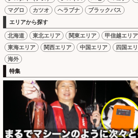
マグロ
カツオ
ヘラブナ
ブラックバス
エリアから探す
北海道
東北エリア
関東エリア
甲信越エリア
東海エリア
関西エリア
中国エリア
四国エリ
海外
特集