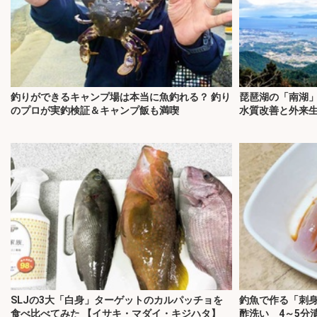
釣りができるキャンプ場は本当に魚釣れる？ 釣り
琵琶湖の「南湖
のプロが実釣検証＆キャンプ飯も満喫
水質改善と外来
SLJの3大「白身」ターゲットのカルパッチョを
釣魚で作る「刺
食べ比べてみた 【イサキ・マダイ・キジハタ】
酢洗い 4～5分