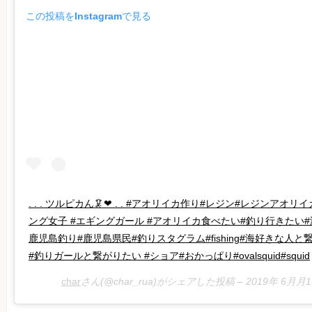
この投稿をInstagramで見る
. . . ツルピカん🦑❤︎ . . #アオリイカ作り#レジン#レジンア
ング女子 #エギングガール #アオリイカ食べたい#釣り行きたい#海好き
鹿児島釣り#鹿児島県民#釣りスタグラム#fishing#海好きな人
#釣りガールと繋がりたい #ショア#おかっぱり#ovalsquid#squid
char
さん(@char_rua)がシェアした投稿 –
2019年 6月月