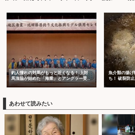
釣人憧れの対馬がもっと近くなる！ 上対
魚介類の揚げ
馬漁協が始めた「海業」とアングラー受け
ち！ 破裂防
入れ最前線を取材
について解説