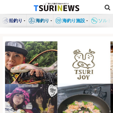
コ
ン
テ
船釣り
海釣り
海釣り施設
ソルト
ン
ツ
へ
ス
キ
ッ
プ