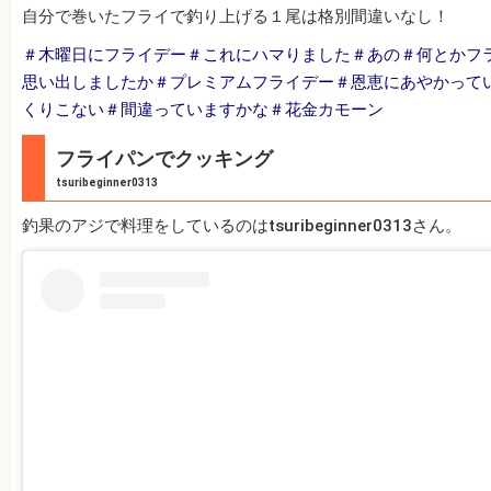
自分で巻いたフライで釣り上げる１尾は格別間違いなし！
＃木曜日にフライデー＃これにハマりました＃あの＃何とかフ
思い出しましたか＃プレミアムフライデー＃恩恵にあやかって
くりこない＃間違っていますかな＃花金カモーン
フライパンでクッキング
tsuribeginner0313
釣果のアジで料理をしているのはtsuribeginner0313さん。