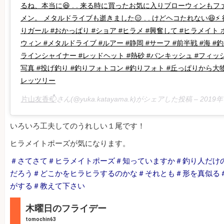
るね、本当に😆 . . 来る時に買ったお気に入りブローウィンも
メン。 メタルドライブも逝きました😑 . . けどヘコたれない😆⚡️ 
りガール #おかっぱり #ショア #ヒラメ #興奮して #ヒラメイト
ウィン #メタルドライブ #ルアー #静岡 #サーフ #前半戦 #海 #釣果 #f
ラインシャイナー #レッドヘット #熱砂 #バンキッシュ #フィ
写真 #投げ釣り #釣りフォトコン #釣りフォト #丘っぱりから大物を #釣
レッツリー
片山友香📫
さん(@yuka.katayama.k)がシェアした投稿 –
2019
いろいろ工夫してのうれしい１尾です！
ヒラメイトポーズが気になります。
＃さてさて＃ヒラメイトポーズ＃知っていますか＃釣り人だけ
だろう＃どこかをヒラヒラするのかな＃それとも＃形を真似る
がする＃教えて下さい
木曜日のフライデー
tomochin63