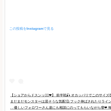
この投稿をInstagramで見る
【ショアからドスンッ🤦‍♀️❤】 前半戦‪🎣‬ オカッパリでこのサイズ😍 
まだまだモンスターは居そうな気配🤔 フック伸ばされたりライン
. . 優しいフォロワーさん達にも相談にのってもらいながら🤓❤