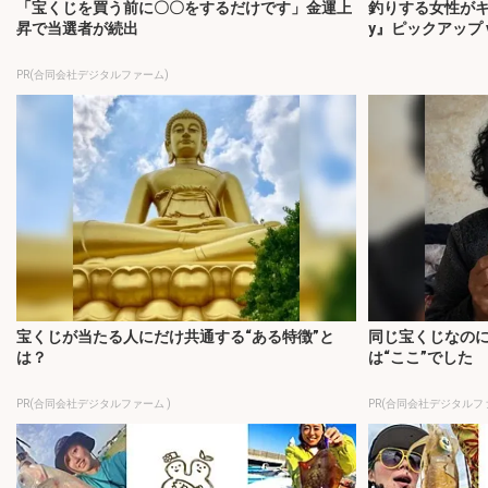
「宝くじを買う前に〇〇をするだけです」金運上
釣りする女性がキラリ
昇で当選者が続出
y』ピックアップ vo
PR(合同会社デジタルファーム)
宝くじが当たる人にだけ共通する“ある特徴”と
同じ宝くじなの
は？
は“ここ”でした
PR(合同会社デジタルファーム )
PR(合同会社デジタルファ