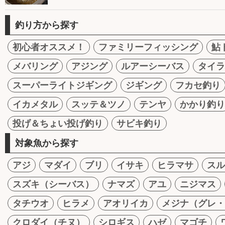
釣り方から探す
初心者オススメ！
ファミリーフィッシング
鮎
メバリング
アジング
ルアーシーバス
タイラ
スーパーライトジギング
ジギング
フカセ釣り
イカメタル
スッテ＆ツノ
テンヤ
かかり釣り
投げ＆ちょい投げ釣り
サビキ釣り
対象魚から探す
アジ
マダイ
ブリ
イサキ
ヒラマサ
スル
スズキ（シーバス）
ナマズ
アユ
ニジマス
タチウオ
ヒラメ
アオリイカ
メジナ（グレ・
クロダイ（チヌ）
シロギス
ハゼ
マゴチ