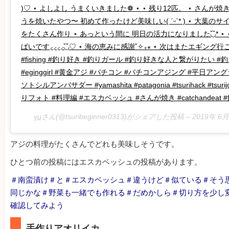
)♡ ⋆ よしよし うまくいきました❁ ⋆ ⋆ 残り12匹。 ⋆ さんが
うを焼いたやつ〜 初めて作ったけど美味しい( ˊᵕˋ* ) ⋆ 大葉の
をたくさん作り ⋆ あっという間に 明日の活力になりました◟̆◞̆* ⋆
ぱいです⸝⸝⸝⸝◟̆◞̆♡ ⋆ 海の恵みに感謝˚✧₊⁎ ⋆ 次はまたエギング行こ
#fishing #釣り好き #釣りガール #釣り好きな人と繋がりたい 
#eginggirl #黄金アジ #バチコン #バチコンアジング #平日アングラー
ソトシルアンバサダー #yamashita #patagonia #tsurihack #tsurij
りフォト #料理編 #エスカベッシュ #さんが焼き #catchandeat 
yu
さん(@tsuribeginner0313)がシェアした投稿 –
2019年 6
アジの料理がたくさんでどれも美味しそうです。
ひとつ前の投稿にはエスカベッシュの投稿があります。
＃南蛮漬け＃と＃エスカベッシュ＃違うけど＃似ている＃そう
同じかな＃野菜も一緒でも作れる＃だめかしら＃切り方を少し
確認してみよう
手作りアオリイカ