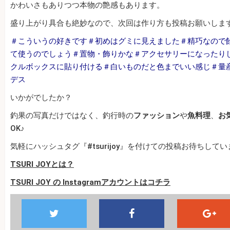
かわいさもありつつ本物の艶感もあります。
盛り上がり具合も絶妙なので、次回は作り方も投稿お願いしま
＃こういうの好きです＃初めはグミに見えました＃精巧なので
て使うのでしょう＃置物・飾りかな＃アクセサリーになったり
クルボックスに貼り付ける＃白いものだと色までいい感じ＃量
デス
いかがでしたか？
釣果の写真だけではなく、釣行時の
ファッション
や
魚料理
、
お
OK♪
気軽にハッシュタグ『#tsurijoy』を付けての投稿お待ちして
TSURI JOYとは？
TSURI JOY の Instagramアカウントはコチラ