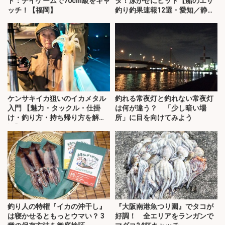
ト：デイゲームで70cm級をキャ
タ！泳がせにヒット【船のエサ
ッチ！【福岡】
釣り釣果速報12選・愛知／静
岡】
ケンサキイカ狙いのイカメタル
釣れる常夜灯と釣れない常夜灯
入門 【魅力・タックル・仕掛
は何が違う？ 「少し暗い場
け・釣り方・持ち帰り方を解
所」に目を向けてみよう
説】
釣り人の特権『イカの沖干し』
『大阪南港魚つり園』でタコが
は寝かせるともっとウマい？ 3
好調！ 全エリアをランガンで