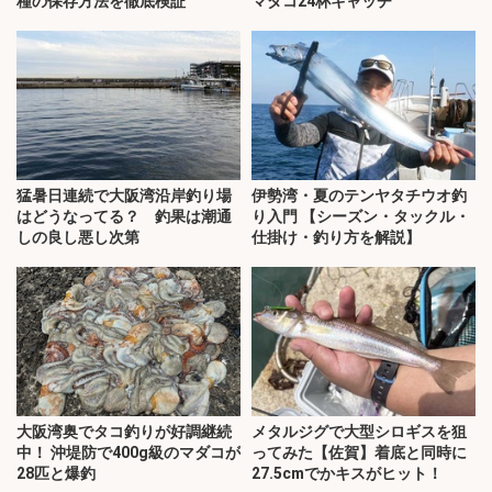
種の保存方法を徹底検証
マダコ24杯キャッチ
猛暑日連続で大阪湾沿岸釣り場
伊勢湾・夏のテンヤタチウオ釣
はどうなってる？ 釣果は潮通
り入門 【シーズン・タックル・
しの良し悪し次第
仕掛け・釣り方を解説】
大阪湾奥でタコ釣りが好調継続
メタルジグで大型シロギスを狙
中！ 沖堤防で400g級のマダコが
ってみた【佐賀】着底と同時に
28匹と爆釣
27.5cmでかキスがヒット！