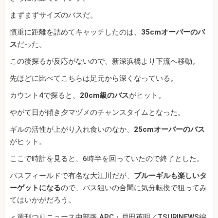
まずまずサイズのバスだ。
慎重に距離を詰めてキャッチしたのは、
35cmオーバーのバ
ス
だった。
この後探るが反応がないので、新深浜橋より下流へ移動。
先ほどに比べてこちらは足元から深くなっている。
カウント4で探ると、
20cm級のバス
がヒット。
やがて日が傾き夕マヅメのチャンスタイムとなった。
ギルの活性が上がり入れ食いのなか、
25cmオーバーのバス
がヒット。
ここで時計を見ると、6時半を回っていたので終了とした。
バスフィールドで有名な大江川だが、
ブルーギルも楽しいタ
ーゲットになる
ので、バス狙いの合間に気分転換で狙ってみ
てはいかがだろう。
＜週刊つりニュース中部版 APC・戸田英明／TSURINEWS編