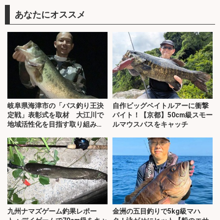
あなたにオススメ
岐阜県海津市の「バス釣り王決
自作ビッグベイトルアーに衝撃
定戦」表彰式を取材 大江川で
バイト！【京都】50cm級スモー
地域活性化を目指す取り組みと
ルマウスバスをキャッチ
は？
九州ナマズゲーム釣果レポー
金洲の五目釣りで5kg級マハ