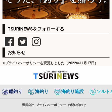
TSURINEWSをフォローする
お知らせ
※プライバシーポリシーを変更しました（2022年11月17日）
船釣り
海釣り
海釣り施設
ソルト
運営会社
プライバシーポリシー
お問い合わせ