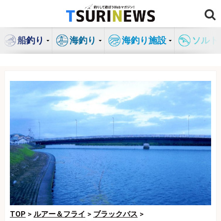
コ
ン
テ
船釣り
海釣り
海釣り施設
ソルト
ン
ツ
へ
ス
キ
ッ
プ
TOP
>
ルアー＆フライ
>
ブラックバス
>