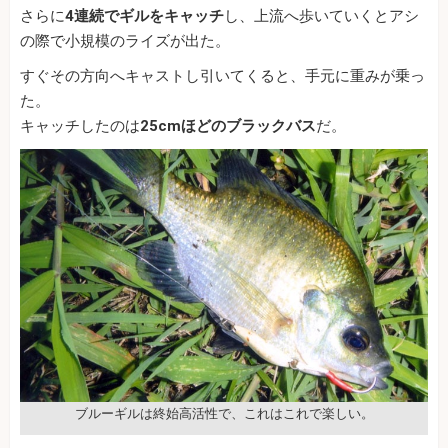
さらに
4連続でギルをキャッチ
し、上流へ歩いていくとアシ
の際で小規模のライズが出た。
すぐその方向へキャストし引いてくると、手元に重みが乗っ
た。
キャッチしたのは
25cmほどのブラックバス
だ。
ブルーギルは終始高活性で、これはこれで楽しい。