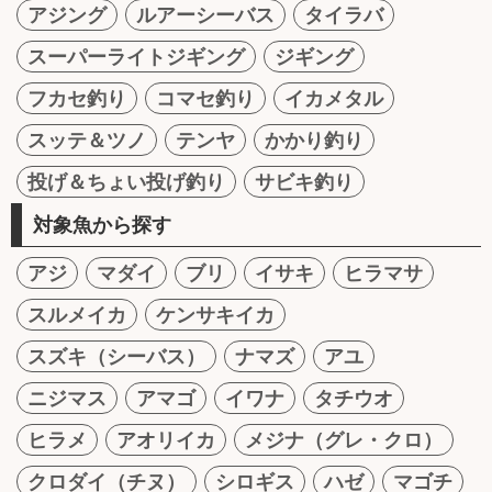
アジング
ルアーシーバス
タイラバ
スーパーライトジギング
ジギング
フカセ釣り
コマセ釣り
イカメタル
スッテ＆ツノ
テンヤ
かかり釣り
投げ＆ちょい投げ釣り
サビキ釣り
対象魚から探す
アジ
マダイ
ブリ
イサキ
ヒラマサ
スルメイカ
ケンサキイカ
スズキ（シーバス）
ナマズ
アユ
ニジマス
アマゴ
イワナ
タチウオ
ヒラメ
アオリイカ
メジナ（グレ・クロ）
クロダイ（チヌ）
シロギス
ハゼ
マゴチ