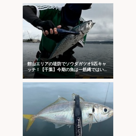
館山エリアの堤防でソウダガツオ5匹キャ
ッチ！【千葉】今期の魚は一筋縄ではいか
ない？