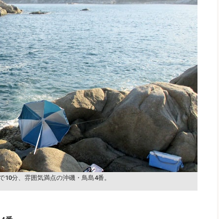
で10分、雰囲気満点の沖磯・鳥島4番。