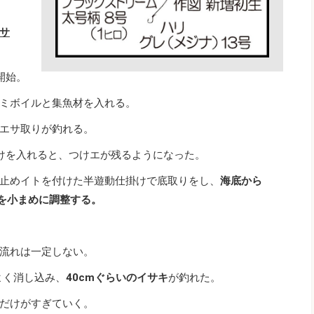
サ
。
開始。
ミボイルと集魚材を入れる。
エサ取りが釣れる。
けを入れると、つけエが残るようになった。
止めイトを付けた半遊動仕掛けで底取りをし、
海底から
下を小まめに調整する。
流れは一定しない。
よく消し込み、
40cmぐらいのイサキ
が釣れた。
だけがすぎていく。