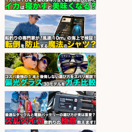
sponsored by 求人ボックス
日払いOKで即日収入/製造スタッフ/
「堺市堺区」「時給1,600円」日払
いOK・入社祝金10万円/堺市堺区の
工場で自転車部品や釣り具の組立/
未経験歓迎/土日祝休みで年間休日
126日
パーソルファクトリーパートナ
会社名
ーズ株式会社
sponsored by 求人ボックス
日払いOKで即日収入/ライン作業員/
「堺市堺区」 未経験歓迎/入社祝金
10万円/堺市堺区の工場で自転車部
品や釣り具の組立/日払いOK&土日
祝休みで年間休日126日