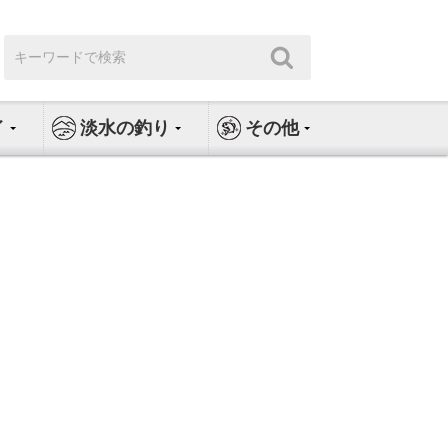
検
検
索:
索
イ
淡水の釣り
その他