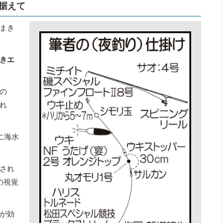
据えて
まき
きエ
の
れ
に海水
され
の視覚
が効