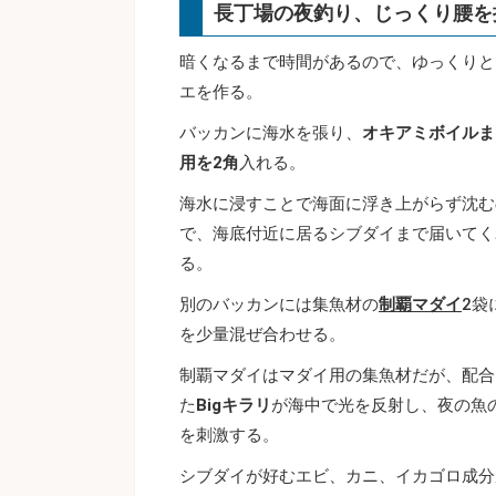
長丁場の夜釣り、じっくり腰を
暗くなるまで時間があるので、ゆっくりと
エを作る。
バッカンに海水を張り、
オキアミボイルま
用を2角
入れる。
海水に浸すことで海面に浮き上がらず沈む
で、海底付近に居るシブダイまで届いてく
る。
別のバッカンには集魚材の
制覇マダイ
2袋
を少量混ぜ合わせる。
制覇マダイはマダイ用の集魚材だが、配合
た
Bigキラリ
が海中で光を反射し、夜の魚
を刺激する。
シブダイが好むエビ、カニ、イカゴロ成分