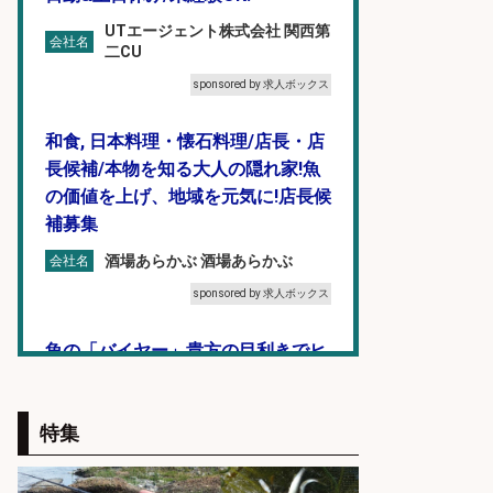
UTエージェント株式会社 関西第
会社名
二CU
sponsored by 求人ボックス
和食, 日本料理・懐石料理/店長・店
長候補/本物を知る大人の隠れ家!魚
の価値を上げ、地域を元気に!店長候
補募集
酒場あらかぶ 酒場あらかぶ
会社名
sponsored by 求人ボックス
魚の「バイヤー」貴方の目利きでヒ
ットを生む、裁量バイヤー募集
株式会社コムライン
会社名
特集
sponsored by 求人ボックス