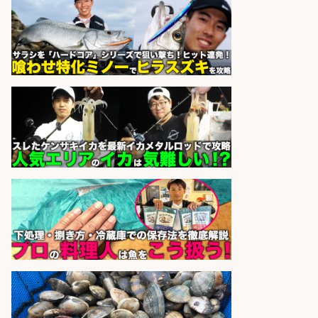
パーソルファクトリーパートナ
会社名
ーズ株式会社
sponsored by 求人ボックス
仕分け・シール貼り/釣り具などの
出荷作業/兵庫県/神戸市北区
UTエージェント株式会社
会社名
sponsored by 求人ボックス
さらに求人情報を見る