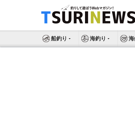
コ
ン
テ
ン
ツ
船釣り
海釣り
海
へ
ス
キ
ッ
プ