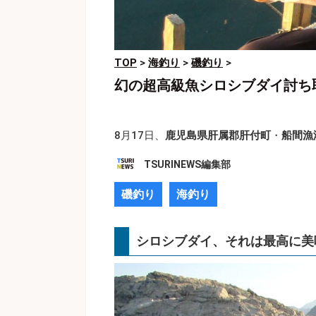
TOP
>
海釣り
>
磯釣り
>
幻の超高級魚シロシブダイ討ち
8月17日、
鹿児島県肝属郡肝付町
・
船間漁
TSURINEWS編集部
磯釣り
海釣り
シロシブダイ、それは最高に美