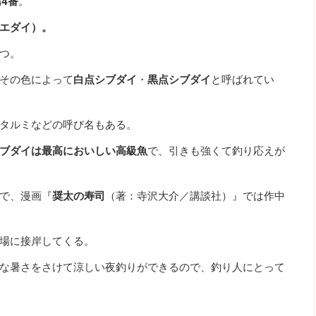
4番
。
エダイ）。
つ。
その色によって
白点シブダイ
・
黒点シブダイ
と呼ばれてい
タルミなどの呼び名もある。
ブダイは最高においしい高級魚
で、引きも強くて釣り応えが
で、漫画『
奨太の寿司
（著：寺沢大介／講談社）』では作中
場に接岸してくる。
な暑さをさけて涼しい夜釣りができるので、釣り人にとって