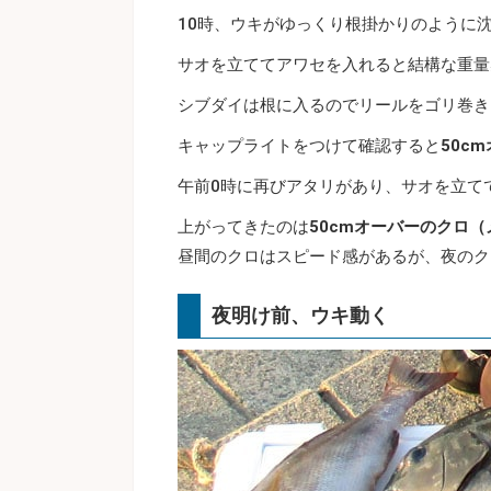
10時、ウキがゆっくり根掛かりのように
サオを立ててアワセを入れると結構な重量
シブダイは根に入るのでリールをゴリ巻き
キャップライトをつけて確認すると
50c
午前0時に再びアタリがあり、サオを立て
上がってきたのは
50cmオーバーのクロ（
昼間のクロはスピード感があるが、夜のク
夜明け前、ウキ動く