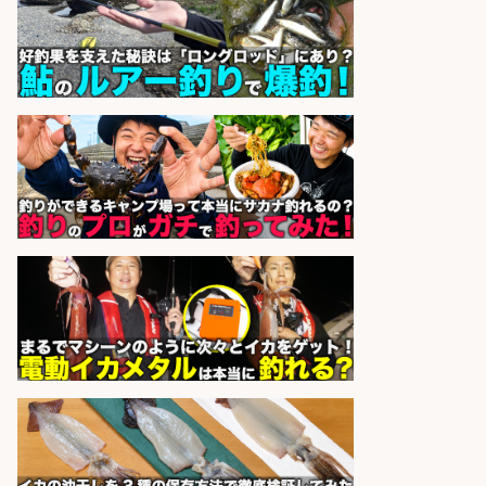
釣り具などの出荷作業～～/工場/製
造
UTグループ株式会社
会社名
sponsored by 求人ボックス
和食, 居酒屋/調理見習い・調理補助/
新鮮な魚料理×おでんの和食居酒屋
の若手スタッフ
サカナのハチベエ 矢場町店
会社名
sponsored by 求人ボックス
精肉・青果・鮮魚販売/志布志市で
お魚のカットや商品の陳列業務/時
間選べる×未経験歓迎×残業少なめ/
鹿児島県/志布志市
株式会社ホットスタッフ鹿児島
会社名