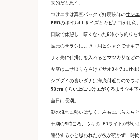
果的だと思う。
つけエサは真空パックで鮮度抜群の
サシエ
PRO
の
ボイルLLサイズ
と
キビナゴ
を用意
日陰で休憩し、暗くなった8時から釣りを
足元のサラシにまきエ用ヒシャクでオキア
サオ先に仕掛けを入れると
マツカサ
などの
今度はエサ取りをさけてサオ3本先に仕掛
シブダイの食いダナは海底付近なのでウキ
50cmぐらい上につけエがくるようウキ
当日は長潮。
潮の流れに勢いはなく、左右にふらふらと
干潮の9時ごろ、ウキのLEDライトが勢い
連発するかと思われたが後が続かず、時間