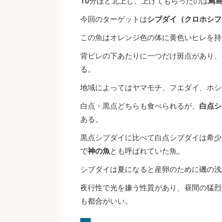
10分ほど北上し、上げてもらったのは
鳥島
今回のターゲットは
シブダイ（クロホシフ
この魚はオレンジ色の体に黄色いヒレを持
背ビレの下あたりに一つだけ斑点があり、
る。
地域によってはヤマモチ、フエダイ、ホシ
白点・黒点どちらも食べられるが、
白点シ
ある。
黒点シブダイに比べて白点シブダイは希少
で
神の魚
とも呼ばれていた魚。
シブダイは夏になると産卵のために磯の浅
夜行性で光を嫌う性質があり、昼間の猛烈
も都合がいい。