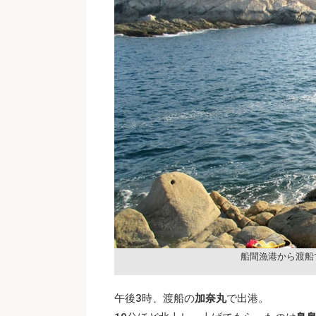
船間漁港から渡船
午後3時、渡船の
加奈丸
で出港。