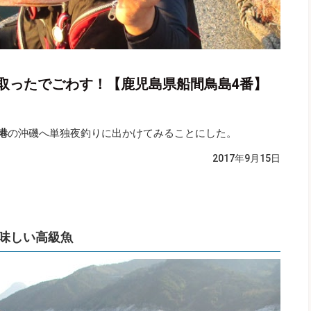
取ったでごわす！【鹿児島県船間鳥島4番】
港
の沖磯へ単独夜釣りに出かけてみることにした。
2017年9月15日
味しい高級魚