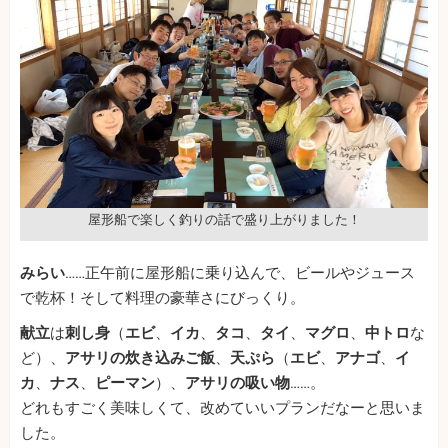
屋形船で楽しく釣りの話で盛り上がりました！
みらい
……正午前に屋形船に乗り込んで、ビールやジュース
で乾杯！そして料理の豪華さにびっくり。
献立
は
刺し身
（
エビ
、
イカ
、
タコ
、
タイ
、
マグロ
、
中トロ
な
ど）、
アサリの炊き込みご飯
、
天ぷら
（
エビ
、
アナゴ
、
イ
カ
、
ナス
、
ピーマン
）、
アサリの吸い物
……。
どれもすごく美味しくて、改めていいプランだなーと思いま
した。