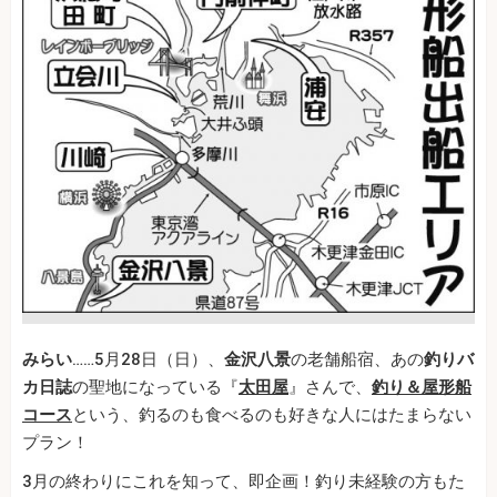
みらい
……5月28日（日）、
金沢八景
の老舗船宿、あの
釣りバ
カ日誌
の聖地になっている『
太田屋
』さんで、
釣り＆屋形船
コース
という、釣るのも食べるのも好きな人にはたまらない
プラン！
3月の終わりにこれを知って、即企画！釣り未経験の方もた