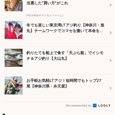
当選した“買い方”がこれ
PR(合同会社デジタルファーム )
冬でも楽しい東京湾LTアジ釣り【神奈川・進
丸】チームワークでコマセを撒いて本命を...
釣りたてを船上で食す「天ぷら船」でイシモ
チ＆アジ釣り【大山丸】
お手軽お気軽LTアジ！短時間でもトップ27
尾【神奈川県・弁天屋】
Recommended by