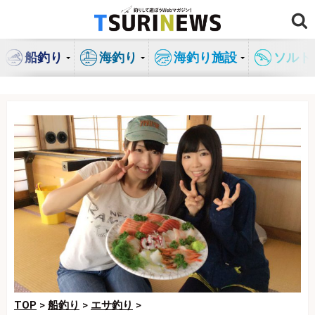
コ
ン
テ
船釣り
海釣り
海釣り施設
ソルト
ン
ツ
へ
ス
キ
ッ
プ
TOP
>
船釣り
>
エサ釣り
>