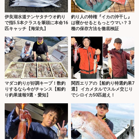
伊良湖水道テンヤタチウオ釣り
釣り人の特権『イカの沖干し』
で指5.5本クラスを筆頭に本命16
は寝かせるともっとウマい？ 3
匹キャッチ【海栄丸】
種の保存方法を徹底検証
マダコ釣りが好調キープ！数釣
関西エリアの【船釣り特選釣果7
りするなら今がチャンス【船釣
選】 イカメタルでスルメ交じり
り釣果速報9選・愛知】
でシロイカ50匹超え！