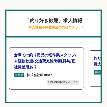
「釣り好き歓迎」求人情報
求人情報を掲載希望の方はコチラ
倉庫での釣り用品の軽作業スタッフ/
釣り具
未経験歓迎/交通費支給/制服貸与/正
費支給
社員登用あり
会社名
株式会社REnista
会社名
sponsored by 求人ボックス