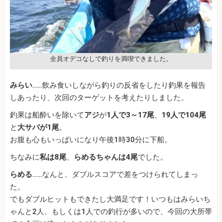
全員オデコなしで釣りを満喫できました。
みらい
……飲み食いしながら釣りの反省をしたり釣果を報告
しあったり、次回のターゲットを考えたりしました。
釣果は船酔いを除いて
アジ
が
1人で3～17尾
、
19人で104尾
と
大サバが1尾
。
お腹も心もいっぱいになり午後1時30分に下船。
ちなみに
私は8尾
、
らめるちゃんは4尾
でした。
らめる
……なんと、ダブルスコアで差をつけられてしまっ
た。
でもダブルヒットもできたし大満足です！いつもはみらいち
ゃんと2人、もしくは1人での釣行が多いので、今回の大所帯