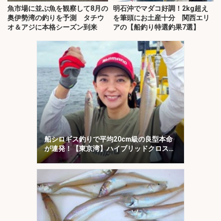
魚市場に並ぶ魚を観察して8月の
明石沖でマダコ好調！2kg超え
奥伊勢湾の釣りを予測 タチウ
を筆頭にお土産十分 関西エリ
オ＆アジに本格シーズン到来
アの【船釣り特選釣果7選】
船シロギス釣りで平均20cm級の良型本命
が連発！【東京湾】ハイブリッドクロスに
好反応