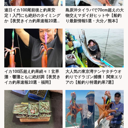
連日イカ100尾前後と釣果安
島原沖タイラバで70cm超えの大
定！入門にも絶好のタイミング
物交えマダイ好ヒット中【船釣
か【夜焚きイカ釣果速報20選・
り最新情報5選・大分／熊本】
福岡】
イカ100匹超え釣果続々！玄界
大人気の東京湾テンヤタチウオ
灘・響灘ともに絶好調【夜焚き
釣りでドラゴン捕獲！ 関東エリ
イカ釣果速報20選・福岡】
アの【船釣り特選釣果7選】