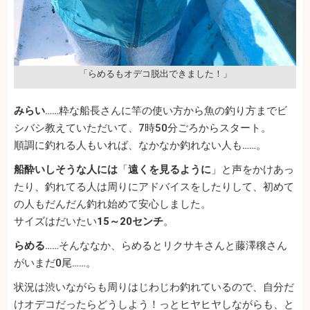
「らめるもオデコ脱出できました！」
みらい
……粋な船長さんに竿の使い方から魚の釣り方までビ
シバシ教えていただいて、7時50分ごろからスタート。
順調に釣れる人もいれば、なかなか釣れない人も……。
船酔いしそうな人には
「
遠くを見るように
」と声をかけあっ
たり、釣れてる人は周りにアドバイスをしたりして、初めて
の人もだんだん釣れ始めて安心しました。
サイズはだいたい
15～20センチ
。
らめる
……そんななか、らめるとリクサキさんと藤澤穣さん
がいまだ0尾……。
状況は渋いながらも周りはじわじわ釣れているので、自分だ
けオデコだったらどうしよう！っとヒヤヒヤしながらも、と