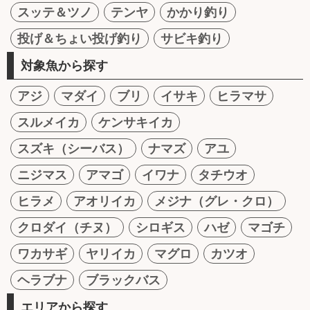
スッテ＆ツノ
テンヤ
かかり釣り
投げ＆ちょい投げ釣り
サビキ釣り
対象魚から探す
アジ
マダイ
ブリ
イサキ
ヒラマサ
スルメイカ
ケンサキイカ
スズキ（シーバス）
ナマズ
アユ
ニジマス
アマゴ
イワナ
タチウオ
ヒラメ
アオリイカ
メジナ（グレ・クロ）
クロダイ（チヌ）
シロギス
ハゼ
マゴチ
ワカサギ
ヤリイカ
マグロ
カツオ
ヘラブナ
ブラックバス
エリアから探す