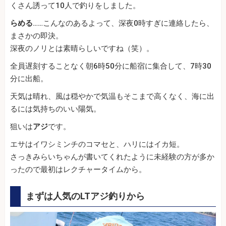
くさん誘って10人で釣りをしました。
らめる
……こんなのあるよって、深夜0時すぎに連絡したら、
まさかの即決。
深夜のノリとは素晴らしいですね（笑）。
全員遅刻することなく朝6時50分に船宿に集合して、7時30
分に出船。
天気は晴れ、風は穏やかで気温もそこまで高くなく、海に出
るには気持ちのいい陽気。
狙いは
アジ
です。
エサはイワシミンチのコマセと、ハリにはイカ短。
さっきみらいちゃんが書いてくれたように未経験の方が多か
ったので最初はレクチャータイムから。
まずは人気のLTアジ釣りから