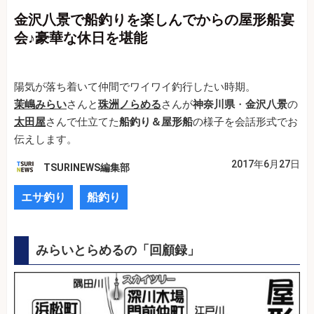
金沢八景で船釣りを楽しんでからの屋形船宴
会♪豪華な休日を堪能
陽気が落ち着いて仲間でワイワイ釣行したい時期。
茉嶋みらい
さんと
珠洲ノらめる
さんが
神奈川県
・
金沢八景
の
太田屋
さんで仕立てた
船釣り＆屋形船
の様子を会話形式でお
伝えします。
2017年6月27日
TSURINEWS編集部
エサ釣り
船釣り
みらいとらめるの「回顧録」