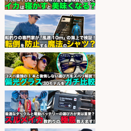
務OK/希望休が取得できる/広島県
株式会社ホットスタッフ五日市
会社名
sponsored by 求人ボックス
精肉・青果・鮮魚販売/「志布志
市」お魚のカットや商品の陳列スタ
ッフ/志布志市/「時給1,150円〜」/
未経験歓迎×残業少なめ×車通勤OK/
鹿児島県
株式会社ホットスタッフ鹿児島
会社名
sponsored by 求人ボックス
日払いOKで即日収入/軽作業・物流
その他/「9月末までの短期」釣り具
のピッキング作業など/残業少なめ/
日勤&土日休み/未経験OK!