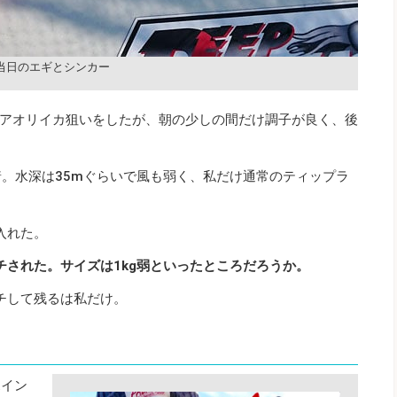
当日のエギとシンカー
アオリイカ狙いをしたが、朝の少しの間だけ調子が良く、後
着。水深は35mぐらいで風も弱く、私だけ通常のティップラ
入れた。
された。サイズは1kg
弱といったところだろうか。
チして残るは私だけ。
ポイン