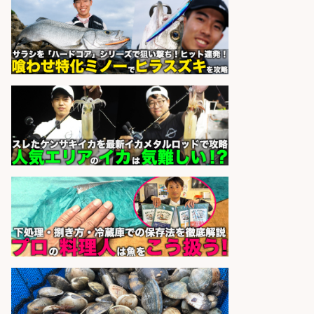
UTエージェント株式会社 関西第
会社名
二CU
sponsored by 求人ボックス
営業事務/「大津市」「時給1,300
円」小野駅徒歩6分/釣り具メーカー
の物流事務・営業アシスタント/残
業なし×土日祝休み×大型連休あり/
滋賀県/大津市
株式会社ホットスタッフ滋賀
会社名
sponsored by 求人ボックス
日払いOKで即日収入/営業事務/「時
給1,425円」沼津市足高エリアの釣
り具メーカーで受注処理・見積作成
の営業事務/マニュアル完備で未経
験OK・服装髪色ネイル自由&土日祝
休み/静岡県/沼津市