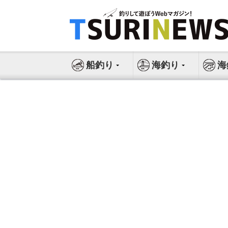
コ
ン
テ
ン
ツ
船釣り
海釣り
海
へ
ス
キ
ッ
プ