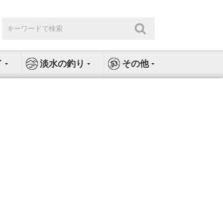
検
検
索:
索
イ
淡水の釣り
その他