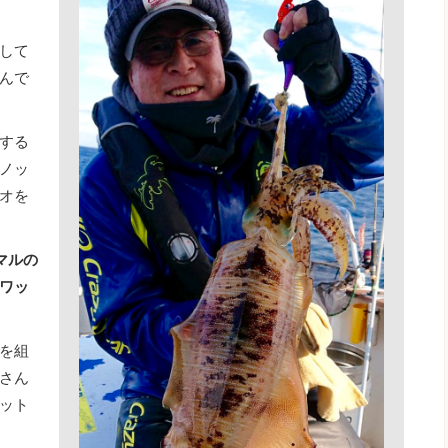
して
んで
する
ノッ
オを
マルの
ワッ
を組
さん
ット