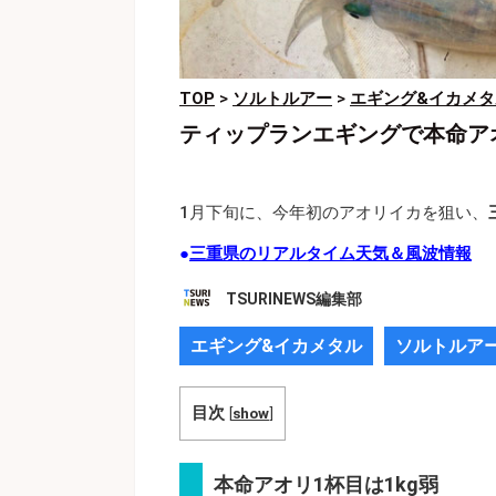
TOP
>
ソルトルアー
>
エギング&イカメタ
ティップランエギングで本命ア
1月下旬に、今年初のアオリイカを狙い、
●
三重県のリアルタイム天気＆風波情報
TSURINEWS編集部
エギング&イカメタル
ソルトルア
目次
[
show
]
本命アオリ1杯目は1kg弱