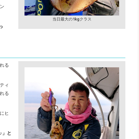
ン
当日最大の1kgクラス
っ
れる
ティ
れる
にヒ
♪」と