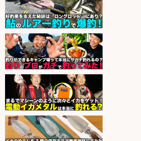
パック詰めや品出し業務/残業少な
め×週4日〜OK×車通勤OK/広島県/広
島市西区
株式会社ホットスタッフ五日市
会社名
sponsored by 求人ボックス
営業事務/「大津市」釣り具メーカ
ーの物流事務・営業アシスタント/
小野駅徒歩6分/「時給1,300円」/大
型連休あり×残業なし×土日祝休み/
滋賀県
株式会社ホットスタッフ滋賀
会社名
sponsored by 求人ボックス
日払いOKで即日収入/販売スタッフ/
「調理なし・軽作業スタート」お魚
のパック詰め&品出し/週4日から勤